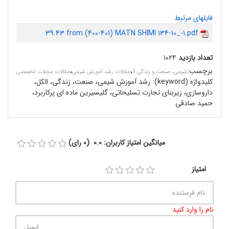
فایلهای مرتبط
39.43 from (400-401) MATN SHIMI 134-10_-1.pdf
تعداد بازدید
۱۰۲۴
برچسب
:
،
،
شیمی، صنعت و زندگی 1
مقالات رشد آموزش شیمی
مقالات مجلات تخصصی
کلیدواژه (keyword):
رشد آموزش شیمی، صنعت، زندگی، الکل،
داروسازی، زیربنای تجارت تسلیحاتی، گلیسیرین ماده ای پرکاربرد،
حمید صادقی
میانگین امتیاز کاربران: 0.0 (0 رای)
امتیاز
نام را وارد کنید