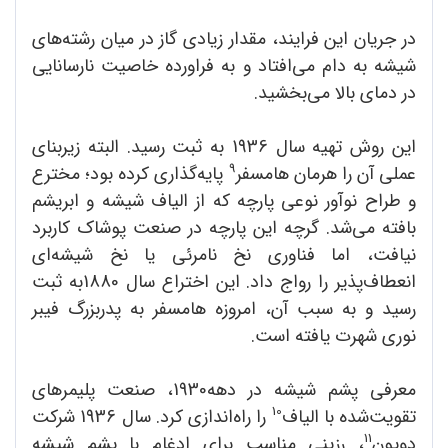
در جریان این فرایند، مقدار زیادی گاز در میان رشته‌های
شیشه به دام می‌افتاد و به فراورده خاصیت نارسانایی
در دمای بالا می‌بخشید.
این روش تهیه سال 1936 به ثبت رسید. البته زیربنای
9
عملی آن را هرمان هامسفر
پایه‌گذاری کرده بود؛ مخترع
و طراح نوآور نوعی پارچه که از الیاف شیشه و ابریشم
بافته می‌شد. گرچه این پارچه در صنعت پوشاک کاربرد
نیافت، اما فناوری نخ نامرئی یا نخ شیشه‌ای
انعطاف‌پذیر را رواج داد. این اختراع سال 1880به ثبت
رسید و به سبب آن، امروزه هامسفر به پدربزرگ فیبر
نوری شهرت یافته است.
معرفی پشم شیشه در دهه1930، صنعت پلیمرهای
10
تقویت‌شده با الیاف
را راه‌اندازی کرد. سال 1936 شرکت
11
دوپون
، رزینی مناسب برای ادغام با پشم شیشه