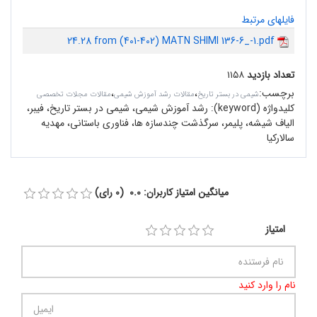
فایلهای مرتبط
24.28 from (401-402) MATN SHIMI 136-6_-1.pdf
تعداد بازدید
۱۱۵۸
برچسب
:
،
،
شیمی در بستر تاریخ
مقالات رشد آموزش شیمی
مقالات مجلات تخصصی
کلیدواژه (keyword):
رشد آموزش شیمی، شیمی در بستر تاریخ، فیبر،
الیاف شیشه، پلیمر، سرگذشت چندسازه ها، فناوری باستانی، مهدیه
سالارکیا
میانگین امتیاز کاربران: 0.0 (0 رای)
امتیاز
نام را وارد کنید