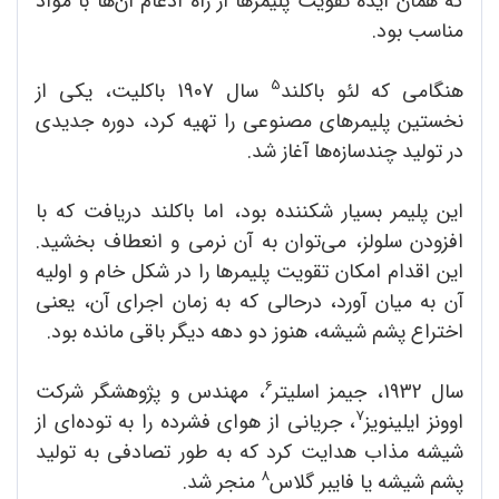
که همان ایده تقویت پلیمرها از راه ادغام آن‌ها با مواد
مناسب بود.
5
هنگامی که لئو باکلند
سال 1907 باکلیت، یکی از
نخستین پلیمرهای مصنوعی را تهیه کرد، دوره جدیدی
در تولید چندسازه‌ها آغاز شد.
این پلیمر بسیار شکننده بود، اما باکلند دریافت که با
افزودن سلولز، می‌توان به آن نرمی و انعطاف بخشید.
این اقدام امکان تقویت پلیمرها را در شکل خام و اولیه
آن به میان آورد، درحالی که به زمان اجرای آن، یعنی
اختراع پشم شیشه، هنوز دو دهه دیگر باقی مانده بود.
6
سال 1932، جیمز اسلیتر
، مهندس و پژوهشگر شرکت
7
اوونز ایلینویز
، جریانی از هوای فشرده را به توده‌ای از
شیشه مذاب هدایت کرد که به طور تصادفی به تولید
8
پشم شیشه یا فایبر گلاس
منجر شد.