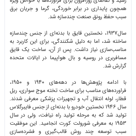
رسید و تقاضای روزافزون برای فراورده‌ها با خواص ویژه
همچون پایداری در برابر خوردگی، گرما و جریان برق
سبب حفظ رونق صنعت چندسازه شد.
سال1937، نخستین قایق با بدنه‌ای از جنس چندسازه
ساخته شد، اما به دلیل شکنندگی، برای این کاربرد به
مناسب‌سازی نیاز داشت. پس از آن، ساخت یک قایق
مسافربری در روسیه و بال هواپیما در ایالات متحده
گزارش شد.
با ادامه پژوهش‌ها در دهه‌های 1940 و 1950،
فراورده‌های مناسب برای ساخت تخته موج سواری، ریل
قطار، لوله انتقال آب و تجهیزات پزشکی معرفی شدند.
سال 1946 نخستین خودرو با بدنه‌ای از جنس فایبرگلاس
تولید شد که به مرحله تولید راه نیافت، ولی در سال
1953 به معرفی شورولت کورت انجامید. این موفقیت
سبب توسعه چند روش قالب‌گیری و فشرده‌سازی