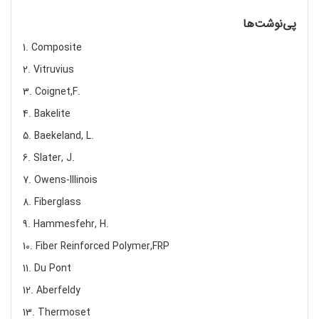
پی‌نوشت‌ها
1. Composite
2. Vitruvius
3. Coignet,F.
4. Bakelite
5. Baekeland, L.
6. Slater, J.
7. Owens-Illinois
8. Fiberglass
9. Hammesfehr, H.
10. Fiber Reinforced Polymer,FRP
11. Du Pont
12. Aberfeldy
13. Thermoset