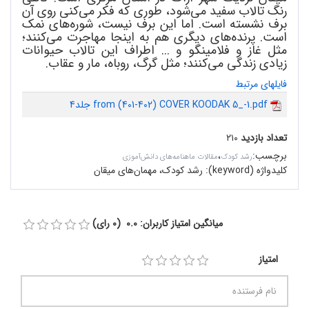
رنگ تالاب سفید می‌شود، طوری که فکر می‌کنی روی آن
برف نشسته است. اما این برف نیست، شوره‌های نمک
است. پرنده‌های دیگری هم به اینجا مهاجرت می‌کنند؛
مثل غاز و فلامینگو و ... اطراف این تالاب حیوانات
زیادی زندگی می‌کنند؛ مثل گرگ، روباه، مار و عقاب.
فایلهای مرتبط
جلد4 from (401-402) COVER KOODAK 5_-1.pdf
تعداد بازدید
۲۱۰
برچسب
:
،
رشد کودک
مقالات ماهنامه‌های دانش‌آموزی
کلیدواژه (keyword):
رشد کودک، مهمان‌های میقان
میانگین امتیاز کاربران: 0.0 (0 رای)
امتیاز