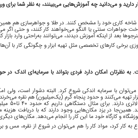
 دارید و می
دانید چه آموزش
هایی می
بینند، به نظر شما برای و
د شاخه کاری خود را مشخص کنند. در طلا و جواهرسازی هم همی
ساخت جواهرات سنتی یا النگو می
خواهند کار کنند، و حتی اگر می
رجوها بعد از اینکه آموزش دیدند، می
توانند به
راحتی وارد بازار کا
موزی برخی کارهای تخصصی مثل تهیه ابزار و چگونگی کار با آن
ها 
. به نظرتان امکان دارد فردی بتواند با سرمایه
ای اندک در حوز
 می
توان با سرمایه اندکی شروع کرد. البته دشوار است، ولی ام
ار تهیه می
کنند و حدود پنجاه گرم (یک
میلیون) هم نقره می
خرند.
ای مثال دستگاهی داریم که حدود 40 تا50 میلیون تومان قیمت دارد، اما هنرجوها می
. همین
جا در یزد مکان
هایی وجود دارند که با دریافت هزینه 
زشگاه و کارگاه خود ما این کار را انجام می
دهد. مکان
های دیگری 
به کار کرد، مواد کار را هم می
توان در شروع از نقره، مس و ب