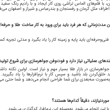
، با قلم
های الماس
تراشی روی کار ایجاد و با رادیم رنگ سفید 
اطراف مثل کرمان و رفسنجان و بندرعباس و شیراز و اصفهان می
ف
ان مدت
زمانی که هر فرد باید برای ورود به کار ساخت طلا و حرفه
ا
فنی
وحرفه
ای باید پایه و زمینه کار را یاد بگیرد و مدتی تجربه 
یندهای عملیاتی نیاز دارد و فوت
وفن جواهرسازی برای شروع تولی
واهرسازی در بازار طلا بسیار مهم و نیاز است. اولین نکته دا
د خلق
کردن بلد باشید و سپس کار با نرم
افزارها را یاد بگیرید
ه
صورت سه
بعدی برای شما طراحی انجام می
دهد و شما حتی می
ردنیازند، دقیقاً کدام
ها هستند؟
ا لیزر انجام می
شود. به
وسیله این نرم
افزار کدگذاری می
شود.