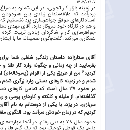
۱۴۰۲/۰۲/۰۷
در زمینه بازار کار تجربی، در این شماره به سرا
پردرآمد که علاقه
مندان زیادی بین هنرجویان 
استادکارهای موفق جواهرسازی یزد نشستیم که ای
و هم در کارگاه خود سروکار دارد. آقای مهدی
ستار
جواهرسازی کار و شاگردان زیادی تربیت کرده ا
همکاری می
کند. گفت
وگوی صمیمانه ما با ایشان 
آقای ستارزاده داستان زندگی شغلی شما برای
بفرمایید از چه زمانی و چگونه وارد کار طلا 
کردید؟ من از طریق یکی از اقوام (پسرخاله
ام) ا
شدم و در زمینه کارهای دستی وارد زرگری شدم و 
در حدود 37 سال است که تمامی کاره
گذاشته
ام. از ملیله و کلکته و کارهای پرسی و ری
سربازی، در یزد، با یکی از دوستانم به نام آقای 
کردیم که در زمان خودش سرآمد بود. النگوی م
حدود سال 78 به دبی رفتم. در آنجا مهارت
های 
دارم. یک قوطی کوچک بود که یک گرم فلز رادی