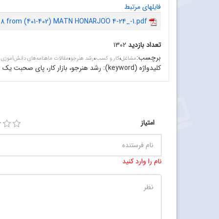
فایلهای مرتبط
48 from (401-402) MATN HONARJOO 4-24_-1.pdf
تعداد بازدید
۱۳۰۲
برچسب
:
،
،
،
مشاغل
کار و کسب
رشد هنرجو
مقالات ماهنامه‌های دانش‌آموزی
کلیدواژه (keyword):
رشد هنرجو، بازار کار، پای صحبت یک ا
امتیاز
نام را وارد کنید