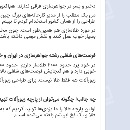
دختر و پسر در جواهرسازی فرقی ندارند. هم
اکنو
من یک مطلب را از مدیر کارخانه
های بزرگ چین خ
طراحی را از همان کشور استخدام کردم تا ببینم 
در مورد طلاسازی هم همین
طور است. چون مخاط
بسیار خوب عمل کنند و نقش مهمی داشته باشن
فرصت
های شغلی رشته جواهرسازی در ایران و خو
در خود یزد حدود 2000 طلاساز داریم. حدود 700 تا 800 نفرشان پروانه کسب دارند. تعدادی هم با پروانه صنایع
خوبی دارد و هم گنجایش فرصت
های شغلی بالای
زیورآلات هم فقط طلا نیست. برای طراحی زیورآ
چه جالب! چگونه می
توان از پارچه زیورآلات تهی
اولین پارچه طلا را ما یزدی
ها تولید کردیم که ب
طلا و یک نخ ابریشم بافته می
شده است.