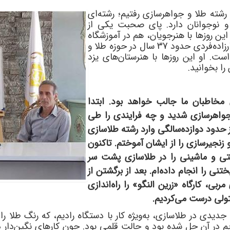
غ رشته طلا و جواهرسازی رفتیم؛ رشته
ای
و نوجوانان دارد. پای صحبت یکی از
ن روزها با هنرجویان، هم در آموزشگاه
زاده
فردی حدود 37 سال در حوزه طلا و
ست. او این روزها با هنرستان
های یزد
را بخوانید.
 مخاطبان ما جالب خواهد بود. ابتدا
و جواهرسازی شدید و چه فرایندی را طی
ز حدود دوازده
سالگی وارد رشته طلاسازی
زنجیرسازی را از ایشان آموختم. تاکنون
ای دستی و ماشینی را در طلاسازی پشت سر
ختنی را انجام داده
ام. بعد از برگشتن از
مربی، کارگاه «زرین النگو» را راه
اندازی
فتولی درست می
کردیم.
جدیدی در طلاسازی، به
ویژه کار با دستگاه رادیم، که رنگ طلا ر
م در آن حل شده بود و حالت قلمی بود. چون کارهای نگین
دار 