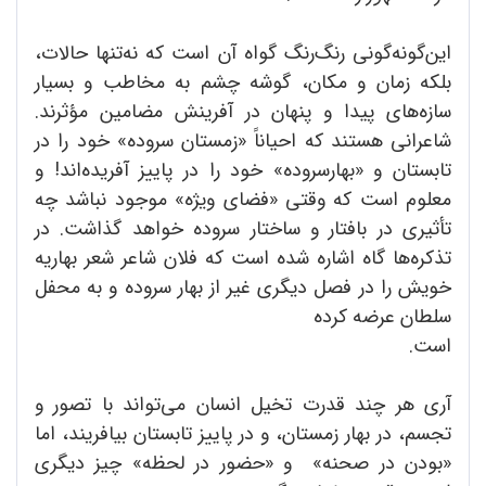
این‌گونه‌گونی رنگ‌رنگ گواه آن است که نه‌تنها حالات،
بلکه زمان و مکان، گوشه چشم به مخاطب و بسیار
سازه‌های پیدا و پنهان در آفرینش مضامین مؤثرند.
شاعرانی هستند که احیاناً «زمستان ‌سروده» خود را در
تابستان و «بهار‌سروده» خود را در پاییز آفریده‌اند! و
معلوم است که وقتی «فضای ویژه» موجود نباشد چه
تأثیری در بافتار و ساختار سروده خواهد گذاشت. در
تذکره‌ها گاه اشاره شده است که فلان شاعر شعر بهاریه
خویش را در فصل دیگری غیر از بهار سروده و به محفل
سلطان عرضه کرده
است.
آری هر چند قدرت تخیل انسان می‌تواند با تصور و
تجسم، در بهار زمستان، و در پاییز تابستان بیافریند، اما
«بودن در صحنه» و «حضور در لحظه» چیز دیگری