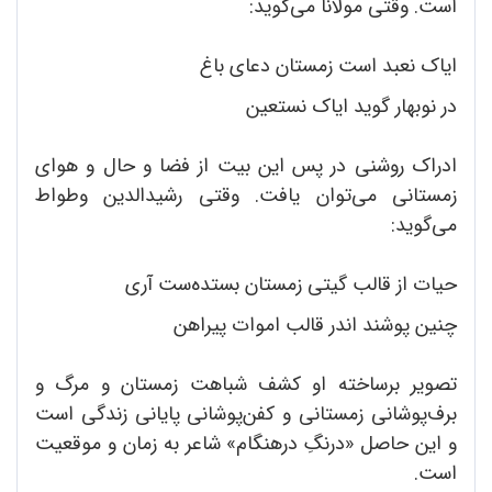
است. وقتی مولانا می‌گوید:
ایاک ‌نعبد است زمستان دعای باغ
در نوبهار گوید ایاک‌ نستعین
ادراک روشنی در پس این بیت از فضا و حال و هوای
زمستانی می‌توان یافت. وقتی رشید‌الدین وطواط
می‌گوید:‌
حیات از قالب گیتی زمستان بستده‌ست آری
چنین پوشند اندر قالب اموات پیراهن
تصویر برساخته او کشف شباهت زمستان و مرگ و
برف‌پوشانی زمستانی و کفن‌پوشانی پایانی زندگی است
و این حاصل «درنگِ درهنگام» شاعر به زمان و موقعیت
است.