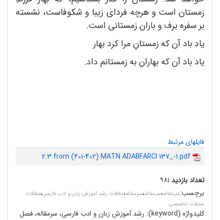
زمستان است و هرچه فردای زیبا و شکوفاست، نشسته
بر سفره برف و باران زمستانی است.
یاد باد آن که زمستانِ مرا کرد بهار
یاد باد آن که بهاران به زمستانم داد.
فایلهای مرتبط
2.3 from (401-402) MATN ADABFARCI 137_-1.pdf
تعداد بازدید
۹۸۱
برچسب
:
،
،
،
،
سرمقاله‌
سرمقاله
سرمقاله
مقالات رشد آموزش زبان و ادب فارسی
مقالات
مجلات تخصصی
کلیدواژه (keyword):
رشد آموزش زبان و ادب فارسی، سرمقاله، فصل