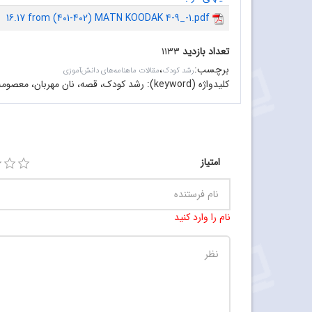
16.17 from (401-402) MATN KOODAK 4-9_-1.pdf
تعداد بازدید
۱۱۳۳
برچسب
:
،
رشد کودک
مقالات ماهنامه‌های دانش‌آموزی
کلیدواژه (keyword):
رشد کودک، قصه، نان مهربان، معصومه
امتیاز
نام را وارد کنید