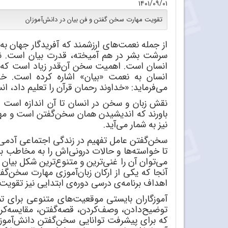
۱۴۰۱/۰۹/۰۱
تقویت مهارت سخن گفتن و فن بیان در دانش‌آموزان
از جمله نعمت
های ارزشمند که آفریدگار جهان به
سرشت بشر در هم آمیخته، قدرت بیان است.
انسان است. اهمیت سخن آن
قدر زیاد است که 
انسان به نعمت «بیان» اشاره کرده است. خدا
می
فرماید: «خداوند رحمان قرآن را تعلیم داد، ان
نقش زبان و سخن در انسان تا آن اندازه است 
باورند که اندیشیدن همان سخن
گفتن است و مه
نیز به شمار می
آید.
سخن
گفتن عامل تفهیم در زندگی اجتماعی آدمی 
تا خواسته
ها و حالات درونی
اش را به مخاطب بش
می
توان آن را غنی
ترین و متنوع
ترین شکل بیان 
آنجا که یکی از ارکان زبان
آموزی مهارت سخن
گفت
اهداف برنامه
ی درسی دوره
ی ابتدایی نیز تقویت
آموزگاران بایستی موقعیت
های متنوعی برای ت
توضیح
دادن، وصف
کردن، قصه
گفتن، مقایسه
کر
که برای پیشرفت توانایی سخن
گفتن دانش
آموز