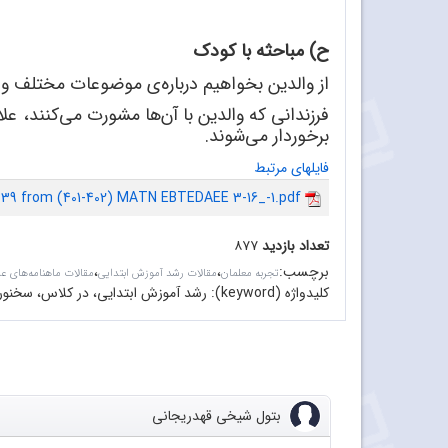
ح) مباحثه با کودک
از والدین بخواهیم درباره
ی موضوعات مختلف و به
فرزندانی که والدین با آن
ها مشورت می
کنند، علا
برخوردار می
شوند.
فایلهای مرتبط
.39 from (401-402) MATN EBTEDAEE 3-16_-1.pdf
تعداد بازدید
۸۷۷
برچسب
:
،
،
تجربه معلمان
مقالات رشد آموزش ابتدایی
مقالات ماهنامه‌های ع
کلیدواژه (keyword):
رشد آموزش ابتدایی، در کلاس، سخنور
بتول شیخی قهدریجانی