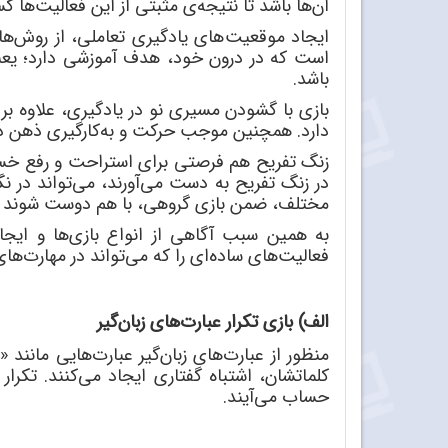
آن
ها باشد تا نتیجه
ی مثبتی از این فعالیت
ها ک
ایجاد موقعیت
های یادگیری تعاملی، از روش
ها
است که در درون خود، هدف آموزشی دارد؛ یعنی
باشد.
بازی با گشودن مسیری نو در یادگیری، علاوه بر
دارد. همچنین موجب حرکت و به
کارگیری ذهن 
زنگ تفریح هم فرصتی برای استراحت و رفع خس
در زنگ تفریح به دست می
آورند، می
تواند در ن
مختلف، ضمن بازی گروهی، با هم دوست شوند 
به همین سبب آگاهی از انواع بازی
ها و ایج
فعالیت
های ساده
ای را که می
تواند در مهارت
های
الف) بازی تکرار عبارت
های زبان
گیر
منظور از عبارت
های زبان
گیر عبارت
هایی مانند 
کلماتشان، اشتباه گفتاری ایجاد می
کنند. تکرار
حساب می
آیند.