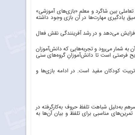
عاملی بین شاگرد و معلم «بازی
های آموزشی»
میق یادگیری مهارت
ها در آن بازی وجود داشته
افزایش می
دهد و در رشد آفرینندگی نقش فعال
 به شمار می
رود و تجربه
هایی که دانش
آموزان
فریح فرصتی است تا دانش
آموزانِ گروه
های سنی
ربیت کودکان مفید است. در ادامه بازی
ها و
رهم به
دلیل شباهت تلفظ حروف به
کارگرفته در
 تمرین
های مناسبی برای تلفظ و بیان آ
ن
ها به