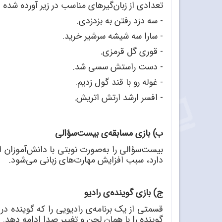
تعدادی از زبان
گیر
های مناسب در زیر آورده شده 
- سه دزد رفتن به بزدزدی.
- سارا سه شیشه سرشیر خرید.
- قوری گل قرمزی.
- دست راستش سسی شد.
- غوله رو با قند گول زدیم.
- افسر ارشد ارتش اتریش.
ب) بازی مسابقه
ی بیست
سؤالی
بیست
سؤالی را به
صورت نوبتی با دانش
آموزان ا
دارد، سبب افزایش مهارت
های زبانی می
شود.
ج) بازی گوینده
ی رادیو
قسمتی از یک برنامه
ی رادیویی را که گوینده در حال صحبت اس
گوینده را با همان لحن و تغییر صدا ادامه دهد.