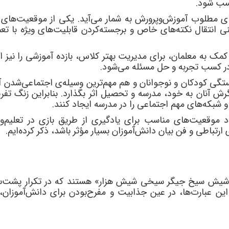
سب شود.
ی مطلوب آموزش
و
پرورش به شمار می
آید. یکی از موقعیت
های ت
 انتقال نکته
های خاص و برجسته
کردن قابلیت
های ویژه با تع
 کمک به معلمان، برای مدیریت بهتر کلاس، بازده آموزشی را نیز 
در کسب تجربه و حل مسئله می
شود.
تگی کودکان و نوجوانان و هم مهم
ترین وسیله
ی اجتماعی
شدن آن
گرش آنان به خود، مدرسه و تحصیل اثر بگذارد. بنابراین زنگ ت
و شبکه
های مهم اجتماعی را در مدرسه ایجاد کنند.
اد موقعیت
های مناسب برای یادگیری از طریق بازی در تعلیم
و
ت
 ارتباطی و فن بیان دانش
آموزان بسیار مؤثر باشد، ذکر کرده
ایم.
«شیش سیخ جیگر سیخی شیش هزار» هستند که در تکرار پشت
س
 این عبارت
ها، در عین جذابیت و مفرح
بودن برای دانش
آموزان،