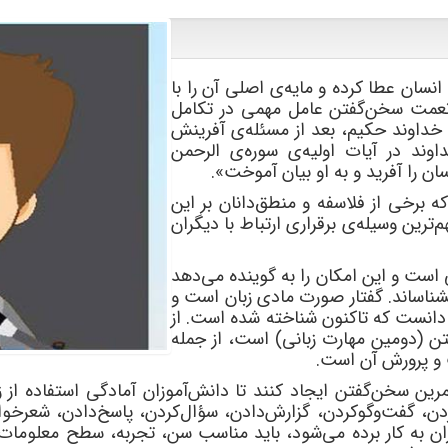
 انسان عطا کرده و مایه
ی اصلی آن را با
 نعمت سخن
گفتن عامل مهمی در تکامل
خداوند حکیم، بعد از مسئله
ی آفرینش
وند در آیات اولیه
ی سوره
ی الرحمن
سان را آفرید و به او بیان آموخت».
که برخی از فلاسفه و منطق
دانان بر این
م
ترین وسیله
ی برقراری ارتباط با دیگران
است و این امکان را به گوینده می
دهد
ناساند. گفتار صورت مادی زبان است و
دانست که تاکنون شناخته شده است. از
ن (دومین مهارت زبانی) است، از جمله
 و پرورش آن است.
مرین سخن
گفتن ایجاد کنند تا دانش
آموزان آمادگی استفاده از 
دن، گفت
وگوکردن، گزارش
دادن، سؤال
کردن، پاسخ
دادن، شعرخوا
ان به کار برده می
شود، باید مناسب سن، تجربه، سطح معلومات زب