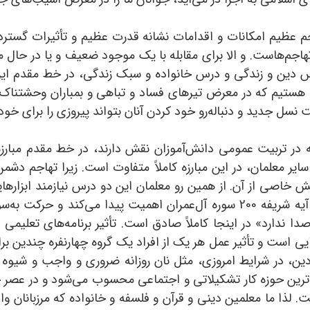
جم عظیم امکانات و اقدامات نشانه قدرت عظیم و تأثیرات گسترده
تهاجم‌هاست. و الا برای مقابله با یک موجود ضعیف و یا در حال
دین و زندگی و درس خانواده و سبک زندگی، در خط مقدم این مب
 هستیم که در معرض تیرهای فساد و تباهی و بمباران وحشتناک ف
نسل جدید و دنباله‌رو خود کردن آنان بتواند پیروزی را برای خود رق
ه در تربیت عمومی دانش‌آموزان نقش دارند، در خط مقدم مبارزه 
سایر معلمان، در این مبارزه کاملاً متفاوت است. زیرا تهاجم د
صی از آن. از همین رو معلمان این دو درس نیازمند ابزارهایی ق
هستند. اینجاست که تبیین علامه طباطبایی از آیه شریفه 200 سوره آل‌عمران 
ندارد» در اینجا کاملاً صادق است. تأثیر برنامه‌های تعلیمی و
ایی است و تأثیر عمل هر یک از افراد یک گروه چهارنفره چندین برا
 دین، در شرایط امروزی، مثل نان روزانه ضروری و واجب و شیوه 
م‌ترین حوزه کار تشکیلاتی و اجتماعی محسوب می‌شود و در عصر 
ت. لذا ما معلمین دینی و قرآن و فلسفه و خانواده که مرزبانان و