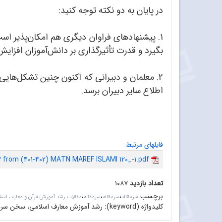
در پایان به دو نکته توجه کنید:
1. پیشنهادهای فراوان دیگری هم امکان‌پذیر است 
بگیرد و قدرت تأثیرگذاری بر دانش‌آموزان افزایش 
2. معلمان و دبیرانی که اکنون چنین تشکل‌هایی 
اطلاع سایر دبیران برسد.
فایلهای مرتبط
3 from (401-402) MATN MAREF ISLAMI 120_-1.pdf
تعداد بازدید
۱۰۸۷
برچسب
:
،
،
،
سرمقاله‌
سرمقاله
سرمقاله
مقالات رشد آموزش قرآن و معارف اسل
کلیدواژه (keyword):
رشد آموزش معارف اسلامی، سخن سردب