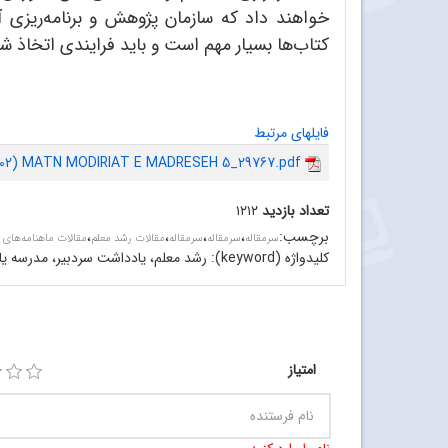
خواهند داد که سازمان پژوهش و برنامه‌ریزی 
کتاب‌ها بسیار مهم است و باید فرایندی اتخاذ 
فایلهای مرتبط
-402) MATN MODIRIAT E MADRESEH 5_29767.pdf
تعداد بازدید
۱۲۱۲
برچسب
:
،
،
،
،
سرمقاله‌
سرمقاله
سرمقاله
مقالات رشد معلم
مقالات ماهنامه‌های
کلیدواژه (keyword):
رشد معلم، یادداشت سردبیر، مدرسه یا
امتیاز