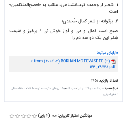
1. شعـر از وحدت کرمـانشـاهی، ملقب به «افصح‌المتکلمین»
است.
2. برگرفته از شعر کمال خُجندی؛
صبح است کمال و می و آواز خوش نی / برخیز و غنیمت
شِمُر این یک دو سه دم را
فایلهای مرتبط
2 from (401-402) BORHAN MOTEVASETE (2)
123_29728.pdf
تعداد بازدید
۱۹۵۱
برچسب
:
،
،
،
سرمقاله مجلات جدید
سرمقاله
رشد برهان متوسطه دوم
مقالات ماهنامه‌های
دانش‌آموزی
میانگین امتیاز کاربران: 0.0 (2 رای)