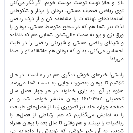
بالا. و حالا نوبت توست دوست خوبم: اگر فکر می‌کنی
توی ریاضی ضعیف هستی، برهان را بردار و شکوفایی
استعدادهای نهفته‌ات را مشاهده کن و از درک ریاضی
لذت ببر. شما هم که در سطح متوسط هستی، برهان را
ورق بزن و برو به سمت عالی‌شدن. شمایی هم که دلداده
و شیدای ریاضی هستی و شیرینی ریاضی را در قلبت
احساس می‌کنی، بدان که برهان هم عاشقانه تو را صدا
می‌زند!
راستی! خبرهای خوش دیگری هم در راه است! در حال
تلاشیم تا برهان به‌صورت چاپی به دست شما می‌رسد.
علاوه بر آن، به یاری خداوند در هر چهار فصل سال
تحصیلی 1402-1401 برهان منتشر خواهد شد و در
صفحه چهارم جلد نیز تصویری زیبا از فصل‌های طبیعت
را به نمایش می‌گذاریم که هم ارتباطی از فصل‌ها با
ریاضیات را ببینید و هم وقتی تا سال بعد با برهان همراه
شدید، به آن خبر خوشی که نویدش را داده‌ایم پی