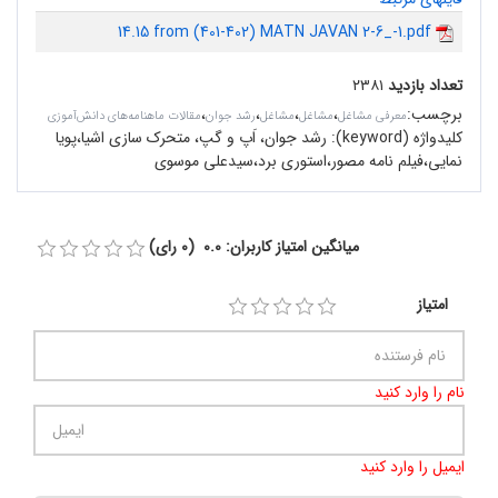
14.15 from (401-402) MATN JAVAN 2-6_-1.pdf
تعداد بازدید
۲۳۸۱
برچسب
:
،
،
،
،
معرفی مشاغل
مشاغل
مشاغل
رشد جوان
مقالات ماهنامه‌های دانش‌آموزی
کلیدواژه (keyword):
رشد جوان، اَپ و گپ، متحرک‌ سازی اشیا،پویا
نمایی،فیلم نامه مصور،استوری برد،سیدعلی موسوی
میانگین امتیاز کاربران: 0.0 (0 رای)
امتیاز
نام را وارد کنید
ایمیل را وارد کنید