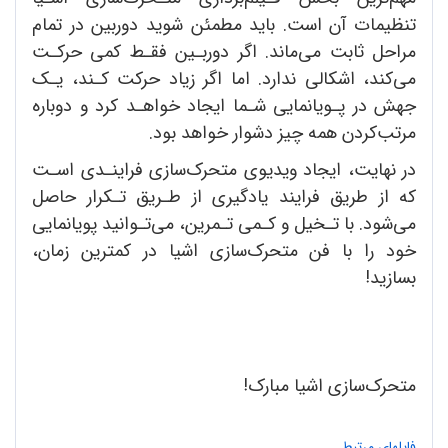
تنظیمات آن است. باید مطمئن شوید دوربین در تمام
مراحل ثابت می‌ماند. اگر دوربـین فقـط کمی حرکـت
می‌کند، اشکالی ندارد. اما اگر زیاد حرکت کـند، یـک
جهش در پـویانمایی شـما ایجاد خواهـد کرد و دوباره
مرتب‌کردن همه چیز دشوار خواهد بود.
در نهایت، ایجاد ویدیوی متحرک‌سازی فراینـدی اسـت
که از طریق فرایند یادگیری از طـریق تـکرار حاصل
می‌شود. با تـخیل و کـمی تـمرین، می‌تـوانید پویانمایی‌
خود را با فن متحرک‌سازی اشیا در کمترین زمان،
بسازید!
متحرک‌سازی اشیا مبارک!
فایلهای مرتبط