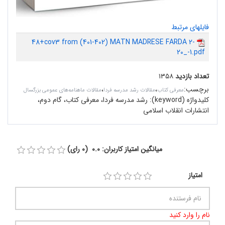
فایلهای مرتبط
48+cov3 from (401-402) MATN MADRESE FARDA 2-
20_-1.pdf
تعداد بازدید
۱۳۵۸
برچسب
:
،
،
معرفی کتاب
مقالات رشد مدرسه فردا
مقالات ماهنامه‌های عمومی بزرگسال
کلیدواژه (keyword):
رشد مدرسه فردا، معرفی کتاب، گام دوم،
انتشارات انقلاب اسلامی
میانگین امتیاز کاربران: 0.0 (0 رای)
امتیاز
نام را وارد کنید