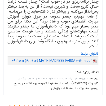
چقدر
برنامه
ریزی در کار خوب است؟ چقدر کسب درآمد
حلال کاری سخت و شیرین نیست؟ از این به بعد بیشتر
پس
انداز می
کنیم و بیشتر قدر داشته
هایمان را می
دانیم.
از همه مهم
تر، چقدر مدرسه در طول دوران آموزش
مهارت اقتصادی خوب و شاد بود؟ این نکته برای من
مدیر بسیار مهم بود که دانش
آموزان ما چقدر نیازمند
کسب مهارت
های زندگی هستند و چه فرصت مناسبی
است که بچه
ها اعتماد صدچندان نسبت به مدرسه پیدا
کنند. چون مدرسه بهترین جایگاه رشد برای دانش
آموزان
است.
فایلهای مرتبط
39 from (401-402) MATN MADRESE FARDA 2-16_-1.pdf
تعداد بازدید
۱۸۰۸
برچسب
:
،
،
تجربه
مقالات رشد مدرسه فردا
مقالات ماهنامه‌های عمومی بزرگسال
کلیدواژه (keyword):
رشد مدرسه فردا، تجربه، بوم اقتصادی،طرح
بوم،برنامه ویژه مدرسه،فاطمه پازوکی