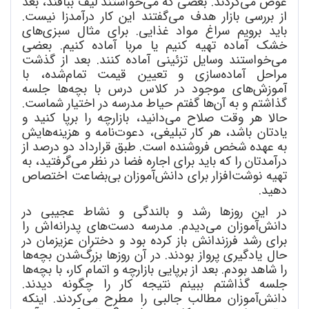
عوض می
کردند. بعضی که می
خواستند لیف ببافند، بعد
از بررسی بازار هدف می
گفتند این کار درآمدزا نیست.
باید برویم سراغ مواد غذایی. برای مثال سبزی
های
خشک آماده تهیه کنیم یا مربا آماده کنیم. بعضی
می
خواستند وسایل تزئینی آماده کنند. بعد از گذشت
مراحل آماده
سازی و تعیین قیمت تمام
شده، با
آموزش
های موجود در کلاس درس با بچه
ها جلسه
گذاشتم و به آن
ها گفتم حیاط مدرسه در اختیار شماست.
حالا هر وقت صلاح می
دانید، بازارچه را برپا کنید و
یادتان باشد، هر کار تبلیغی، دعوت
نامه و هزینه
هایش
به عهده شخص فروشنده است. طبق قرارداد دو درصد از
درآمدتان را که باید برای اجاره فضا در نظر می
گرفتید، به
تهیه نوشت
افزار برای دانش
آموزان بی
بضاعت اختصاص
دهید.
در این روزها رشد و بالندگی و نشاط عجیبی در
دانش
آموزان می
دیدم. مدرسه دست
های پدرانه
اش را
برای رشد فرزندانش باز کرده بود و دختران عزیزمان در
حال یادگیری پرواز بودند. در آن روزها بزرگ
شدن بچه
ها
را شاهد بودم. بعد از برپایی بازارچه و اتمام کار، با بچه
ها
جلسه گذاشتم ببینم نتیجه کار را چگونه دیدند.
دانش
آموزان مطالب جالبی را مطرح می
کردند. اینکه