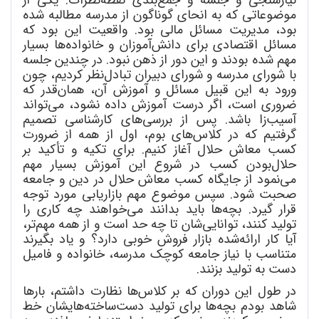
موضوعاتی که به انحای گوناگون از مدرسه مطالبه شده
بود، مدیریت مسائل مالی بود. واقعیت این بود که
مسائل اقتصادی برای دانش
آموزان و خانواده
ها بسیار
مهم شده بودند و این دور از ذهن نبود. در چندین جلسه
با شورای مدرسه و شورای دبیران تبادل
نظر کردیم، چون
ورود به این قبیل مسائل و آموزش آن، همان
قدر که
ضروری است، اگر درست آموزش داده نشود، می
تواند
آسیب
زا باشد. پس از بررسی
های کارشناسی تصمیم
گرفتیم که در کلاس
های بوم، اول از همه از ضرورت
کسب معاش حلال آغاز کنیم. برای تکیه و تأکید بر
حلال
بودن کسب در شروع این آموزش بسیار مهم
می
نمود از جایگاه کسب معاش حلال در دین و جامعه
صحبت شود. سپس موضوع مهم بازاریابی مورد توجه
قرار گیرد. بچه
ها باید بدانند می
خواهند چه کاری را
تولید کنند، توانایی
شان تا چه حد است و از همه مهم
تر،
آیا کار ارائه
شده بازار فروش خوبی دارد؟ و یاد بگیرند
متناسب با نیاز جامعه کوچک مدرسه، خانواده و فامیل
دست به تولید بزنند.
در طول این دوران که بر کلاس
ها نظارت داشتم، بارها
شاهد بودم بچه
ها برای تولید دست
ساخته
هایشان خط