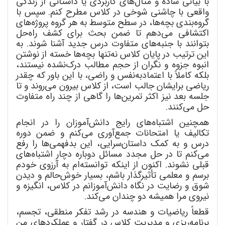
با بیانی ساده و مثال
های کاربردی یا داستانی از زندگی
واقعی با چاشنی شوخی در کلاس مطرح کنم. سپس با
گروه
بندی بچه
ها، در سطح متوسط به هر گروه پروژه
های
اکتشافی می
دهم تا ضمن بحث برای کشف راه
حل
بتوانند با جنبه
های متفاوت درس جدید آشنا شوند. به
این ترتیب در پایان کلاس نه
تنها بچه
ها خسته از نوشتن
انبوه جزوه و نگران از حجم مطالب درک
نشده نیستند،
بلکه کاملاً با اعتمادبه
نفس و راضی، با این باور که چقدر
ریاضی برایشان جالب است، از کلاس بیرون می
روند و تا
جلسه بعد نیز اکثر تمرین
ها را گاهی از چند راه متفاوت
حل می
کنند.
همچنین اشتباه
های رایج دانش
آموزان را در انجام
تکالیف یا امتحانات جمع
آوری می
کنم و ضمن دوره
درس و به کمک داستان
سرایی، این بدفهمی
ها را رفع
می
کنم تا در حل مجدد مسائل دوباره دچار اشتباه
های
قبلی نشوند. اکنون از اینکه توانسته
ام به آرزوی خودم
برسم و معلمی تأثیرگذار باشم، بسیار خوش
حالم و دیدن
شوق و رضایت در نگاه دانش
آموزانم در کلاس، انگیزه و
نیروی مرا همیشه دو چندان می
کند.
قطعاً ریاضیات و هندسه در رشد تفکر منطقی، تجسم،
برنامه
ریزی و مدیریت کلاس در گفتار و عملکردهای من