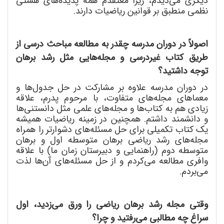
دیگری می
دیدم، زیرا معتقدم همه پدیده
های هستی
نظمی منطبق بر قوانین ریاضیات دارند.
اصولاً در دوران مدرسه چقدر به مطالعه مباحث درسی از
طریق کتاب غیردرسی و مجله
هایی مثل رشد برهان
توجه داشتید؟
در دوران مدرسه علاوه بر مشارکت در حل جدول
ها و
معماهای مجله
های متفاوت، با مرحوم پدرم، علاقه
زیادی هم به کتاب
ها و مجله
های علمی مثل دانستنی
ها
و دانشمند داشتم. همچنین در زمینه ریاضیات همیشه
یک کتاب تکمیلی برای حل مسئله
های دشوارتر را همراه
مجله
های رشد ریاضی برهان متوسطه اول و برهان
متوسطه دوم (راهنمایی و دبیرستان زمان ما) با علاقه
وافری مطالعه می
کردم و از حل مسئله
های آن
ها لذت
می
بردم.
وقتی مجله رشد برهان ریاضی را ورق می
زدید، اول
سراغ چه مطالبی می
رفتید و چرا؟