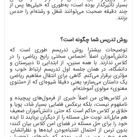
بسیار تأثیرگذار بوده است؛ به
طوری که خیلی
ها پس از
چند دقیقه صحبت می
توانند شغل و رشته
ام را حدس
بزنند.
روش تدریس شما چگونه است؟
توضیحات بیشتر! روش تدریسم طوری است که
دانش
آموزان اصلاً احساس سختی رایج ریاضی را در
کلاس ندارند. با همه سنین، از ابتدایی تا دبیرستان و
دانشگاه، در همان جلسه اول تدریسم ارتباط خوب و
مؤثری برقرار می
کنم. گاهی برای انتقال مفاهیم ریاضی
یک داستان می
سازم؛ یعنی دقیقاً شیوه
ای که از «مثنوی
معنوی» مولوی آموخته
ام.
در کلاس
های من اصلاً خبری از فرمول
های پیچیده و
نامفهوم نیست، بلکه برعکس فضایی بسیار شاد، پویا و
خلاق بر کلاس حاکم است که حتی دانش
آموزان ضعیف
هم مایل
اند نوبت حل مسئله را از دیگران بربایند تا ایده
خود را برای حل مسئله در فضای امن کلاس بیان کنند؛
بدون ترس از احتمال اشتباه
بودن ایده
ها و نظراتشان.
همه سعی من بر این بوده که باورهای تحصیلی