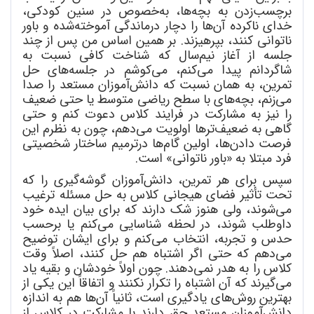
برچسب
زدن به بچه
ها، به
خصوص در سنین کودکی،
خدای ناکرده آن
ها را دچار درماندگی آموخته
شده و باور
ناتوانی کنند، بپرهیزند. بر همین اساس من پس از چند
جلسه از آغاز نیم
سال که شناخت کافی نسبت به
شاگردانم پیدا می
کنم، می
کوشم در جلسه
های حل
تمرین، به همان نسبت که دانش
آموزان مستعد را صدا
می
زنم، بچه
های با سطح ریاضی متوسط یا حتی ضعیف
را نیز به مشارکت در فرایند کلاس دعوت کنم و حتی
گاهی به ضعیف
ترها اولویت می
دهم، چون به نظرم این
فرصت دادن
ها، اولین گام
ها درترمیم ساختار شخصیتی
فرد مبتلا به «باور ناتوانی» است.
سپس برای هر تمرین، دانش
آموزان گوشه
گیری را که
تحت تأثیر فضای هیجانی کلاس به حل مسئله ترغیب
می
شوند، ولی هنوز شک دارند که برای بیان ایده خود
داوطلب شوند، در لحظه شناسایی می
کنم یا برحسب
حدس و تجربه، انتخاب می
کنم و برای ایشان توضیح
می
دهم که حتی اگر اشتباه هم حل کنند، اصلاً وقت
کلاس را به هدر نمی
دهند. چون اولاً خودشان و بقیه یاد
می
گیرند که آن اشتباه را تکرار نکنند و اتفاقاً این یکی از
بهترین روش
های یادگیری است، ثانیاً آن
ها هم به اندازه
دانش
آموزان مستعد حق دارند با مشارکت در کلاس از