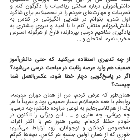
دانش
آموزان درباره سختی ریاضیات را دگرگون کنم و
تجربیات و مهارت
های خودم را در تحصیلاتم برای شاگرد
اول شدن، بتوانم در فضایی انگیزشی در کلاس به
دانش
آموزانم منتقل کنم تا با امید و نیروی بیشتری به
یادگیری مفاهیم درسی بپردازند؛ فارغ از هرگونه استرس
مخرب نمره، امتحان و ...
از چه تدبیری استفاده می
کنید که حتی دانش
آموز
ضعیف هم وارد عرصه رقابت در مباحث درسی می
شود؟
اگر در پاسخ
گویی دچار خطا شود، عکس
العمل شما
چیست؟
همان
طور که عرض کردم، من از همان دوران مدرسه،
روابطم با همه هم
سالانم بسیار صمیمی بود و تقریباً با هر
یک از هم
کلاسی
هایم به نوعی مراوده داشتم؛ چه درسی،
چه ورزشی، چه هنری و ... . این ویژگی را تاکنون در
خودم حفظ کرده
ام. یعنی هنوز هم با اکثر افراد،
به
خصوص کودکان و نوجوانان، زود ارتباط می
گیرم؛
طوری که از همان اولین جلسه هر کلاس، بچه
ها کم
کم