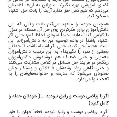
فضای آموزشی بهره بگیرند. بنابراین به آن
ها اطمینان
می
دهم که هیچ
کس حق ندارد آن
ها را بابت حل اشتباه
مسخره کند.
همچنین خودم را متعهد می
کنم بابت وقتی که این
دانش
آموزان برای فکرکردن روی حل آن مسئله در منزل
یا کلاس گذاشته
اند، حتماً نمره
ای لحاظ کنم؛ حتی اگر
اشتباه باشد! در واقع توصیه من به دانش
آموزانم این
است: «حتماً حل کنید، حتی اگر اشتباه باشد، تا حداقل
بخشی از نمره را بگیرید!» به این ترتیب دانش
آموزان
معمولی و حتی ضعیف هم دوشادوش دانش
آموزان
زرنگ
تر در فرایند حل مسائل در کلاس مشارکت می
کنند
و حتی گاهی روند رشدشان با تلاش و پشتکار چنان
صعودی می
شود که مدرسه و خانواده
هایشان را به
تعجب وا می
دارد.
اگر با ریاضی دوست و رفیق نبودید ... ( خودتان جمله را
کامل کنید)
اگر با ریاضی دوست و رفیق نبودم قطعاً جهان را طور