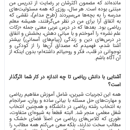
مانده
اند که مضمون اکثرشان بر رضایت از تدریس من
مبتنی بوده است. هر سال، روزی که همه مسئولیت
های
مدرسه را به بچه
ها می
سپردند (طرح مدام)، نقشی که
به اتفاق آرا برای من در نظر می
گرفتند، همیشه معلم
ریاضی بود. بعدها که در درس عربی معنی جمله «زکات
علم نشره» را آموختم و با مبانی دهش، بخشش و انفاق
در درس
های دین و زندگی (پیام
های آسمانی) بیشتر
آشنا شدم، فهمیدم که مصداق آن
ها را از کودکی و
نوجوانی در قلب، فکر و روحیاتم داشته
ام؛ بدون اینکه از
آن آگاه باشم.
آشنایی با دانش ریاضی تا چه اندازه در کار شما اثرگذار
است؟
همه این تجربیات شیرین، شامل آموزش مفاهیم ریاضی
و مهارت
های حل مسئله با بیانی ساده و روان، سرانجام
به انتخاب رشته ریاضی در دانشگاه و همچنین انتخاب
شغل معلمی منجر شد. البته قطعاً به شیوه
ای متفاوت،
طوری که کلاس
های ریاضی من اصلاً فضای خشک و
مطالب سخت ندارند، بلکه سعی می
کنم همه مطالب را