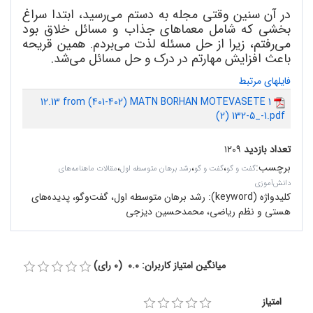
در آن سنین وقتی مجله به دستم می
رسید، ابتدا سراغ
بخشی که شامل معماهای جذاب و مسائل خلاق بود
می
رفتم، زیرا از حل مسئله لذت می
بردم. همین قریحه
باعث افزایش مهارتم در درک و حل مسائل می
شد.
فایلهای مرتبط
12.13 from (401-402) MATN BORHAN MOTEVASETE 1
(2) 132-5_-1.pdf
تعداد بازدید
۱۲۰۹
برچسب
:
،
،
،
گفت و گو
گفت و گو
رشد برهان متوسطه اول
مقالات ماهنامه‌های
دانش‌آموزی
کلیدواژه (keyword):
رشد برهان متوسطه اول، گفت‌وگو، پدیده‌های
هستی و نظم ریاضی، محمدحسین دیزجی
میانگین امتیاز کاربران: 0.0 (0 رای)
امتیاز