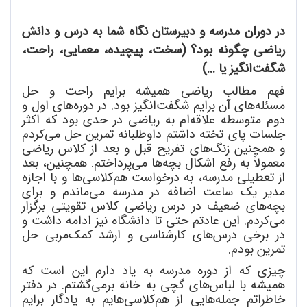
در دوران مدرسه و دبیرستان نگاه شما به درس و دانش
ریاضی چگونه بود؟ (سخت
، پیچیده، معمایی، راحت،
شگفت
انگیز یا ...)
فهم مطالب ریاضی همیشه برایم راحت و حل
مسئله
های آن برایم شگفت
انگیز بود. در دوره
های اول و
دوم متوسطه علاقه
ام به ریاضی در حدی بود که اکثر
جلسات پای تخته داشتم داوطلبانه تمرین حل می
کردم
و همچنین زنگ
های تفریح قبل و بعد از کلاس ریاضی
معمولاً به رفع اشکال بچه
ها می
پرداختم. همچنین، بعد
از تعطیلی مدرسه، به درخواست هم
کلاسی
ها و با اجازه
مدیر یک ساعت اضافه در مدرسه می
ماندم و برای
بچه
های ضعیف در درس ریاضی کلاس تقویتی برگزار
می
کردم. این عادتم حتی تا دانشگاه نیز ادامه داشت و
در برخی درس
های کارشناسی و ارشد کمک
مربی حل
تمرین بودم.
چیزی که از دوره مدرسه به یاد دارم این است که
همیشه با لباس
های گچی به خانه برمی
گشتم. در دفتر
خاطراتم جمله
هایی از هم
کلاسی
هایم به یادگار برایم