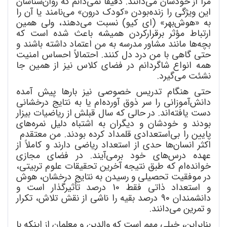
مرا از خودشان می
دانند. دقیقاً نمی
دانم که روان
شناسان
این ویژگی را زنده
بودن «کودک درون» می
نامند یا آن را
به «هوش
بهر» (ای کیو) نسبت می
دهند، ولی همین
ارتباط مؤثر برقرارکردن همیشه باعث شده است که
بچه
ها مانند مشاور مدرسه به من اعتماد داشته باشند و
حتی گاهی با من درد دل کنند. احتمالاً احساس امنیت
همه انواع شاگردانم در فضای کلاس نیز از همین جا
نشئت می
گیرد.
حتی هنگام تدریس خصوصی نیز بارها پیش آمده
دانش
آموزانی را سر ذوق آورده
ام یا به نتایج درخشانی
دست یافته
اند. در حالی که سال قبلش از ریاضیات بیزار
بودند و خودشان و دیگران به اشتباه دلیل نمره
های
پایین را بی
استعدادی قلمداد کرده بودند. من معتقدم
اکثر انسان
ها حدی از استعداد ریاضی دارند و کاملاً از
عهده درس
های خود برمی
آیند. در فضای مجازی
خوانده
ام که طبق نتیجه آخرین تحقیقات علوم تربیتی،
در موفقیت تحصیلی و رسیدن به نتایج درخشان، هوش
و استعداد ذاتی فقط 10 درصد تأثیرگذار است و
دانشمندان 90 درصد بقیه را ناشی از نقش تلاش، تکرار
و تمرین می
دانند.
بنابراین، خیلی مهم است که والدین و معلمان از اینکه با