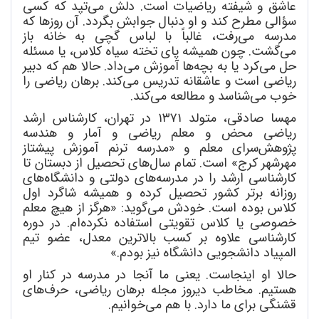
عاشق و شیفته ریاضیات است. دلش می
تپد که کسی
سؤالی مطرح کند و او دنبال جوابش بگردد. آن روزها که
مدرسه می
رفت، غالباً با لباس گچی به خانه باز
می
گشت. چون همیشه پای تخته سیاه کلاس، یا مسئله
حل می
کرد یا به بچه
ها آموزش می
داد. حالا هم که دبیر
ریاضی است و عاشقانه تدریس می
کند. برهان ریاضی را
خوب می
شناسد و مطالعه می
کند.
مهسا صادقی، متولد ۱۳۷۱ در تهران، کارشناس ارشد
ریاضی محض و معلم ریاضی و آمار و هندسه
پژوهش
سرای معلم و «مدرسه ترنم آموزش پیشتاز
مهرشهر کرج» است. تمام سال
های تحصیل از دبستان تا
کارشناسی ارشد را در مدرسه
های دولتی و دانشگاه
های
روزانه برتر کشور تحصیل کرده و همیشه شاگرد اول
کلاس بوده است. خودش می
گوید: «هرگز از هیچ معلم
خصوصی یا کلاس تقویتی استفاده نکرده
ام. در دوره
کارشناسی علاوه بر کسب بالاترین معدل، عضو تیم
المپیاد دانشجویی دانشگاه نیز بودم.»
حالا او اینجاست. یعنی ما آنجا در مدرسه در کنار او
هستیم. مخاطب دیروز مجله برهان ریاضی، حرف
های
قشنگی برای ما دارد. با هم می
خوانیم.