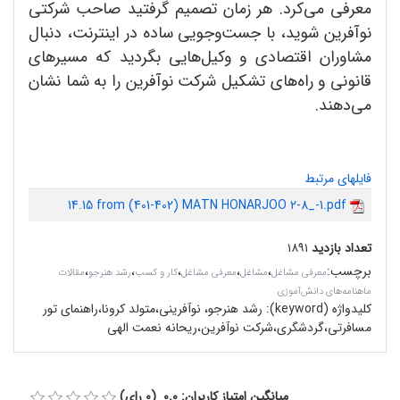
معرفی می‌کرد. هر زمان تصمیم گرفتید صاحب شرکتی
نوآفرین شوید، با جست‌وجویی ساده در اینترنت، دنبال
مشاوران اقتصادی و وکیل‌هایی بگردید که مسیرهای
قانونی و راه‌های تشکیل شرکت نوآفرین را به شما نشان
می‌دهند.
فایلهای مرتبط
14.15 from (401-402) MATN HONARJOO 2-8_-1.pdf
تعداد بازدید
۱۸۹۱
برچسب
:
،
،
،
،
،
معرفی مشاغل
مشاغل
معرفی مشاغل
کار و کسب
رشد هنرجو
مقالات
ماهنامه‌های دانش‌آموزی
کلیدواژه (keyword):
رشد هنرجو، نوآفرینی،متولد کرونا،راهنمای تور
مسافرتی،گردشگری،شرکت نوآفرین،ریحانه نعمت‌ الهی
میانگین امتیاز کاربران: 0.0 (0 رای)