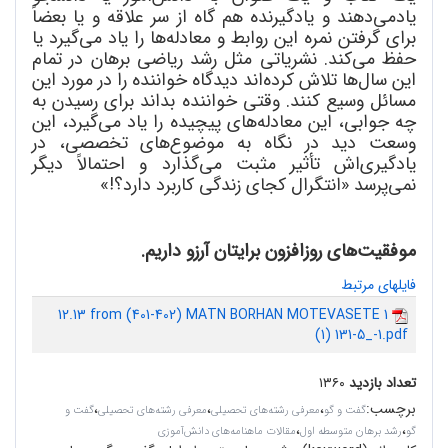
یادمی
دهند و یادگیرنده هم گاه از سر علاقه و یا بعضاً
برای گرفتن نمره این روابط و معادله
ها را یاد می
گیرد یا
حفظ می
کند. نشریاتی مثل رشد ریاضی برهان در تمام
این سال
ها تلاش کرده
اند دیدگاه خواننده را در مورد این
مسائل وسیع کنند. وقتی خواننده بداند برای رسیدن به
چه جوابی، این معادله
های پیچیده را یاد می
گیرد، این
وسعت دید در نگاه به موضوع
های تخصصی، در
یادگیری
اش تأثیر مثبت می
گذارد و احتمالاً دیگر
نمی
پرسد «انتگرال کجای زندگی کاربرد دارد؟!»
موفقیت
های روزافزون برایتان آرزو داریم.
فایلهای مرتبط
12.13 from (401-402) MATN BORHAN MOTEVASETE 1
(1) 131-5_-1.pdf
تعداد بازدید
۱۳۶۰
برچسب
:
،
،
،
گفت و گو
معرفی رشته‌های تحصیلی
معرفی رشته‌‌های تحصیلی
گفت و
،
،
گو
رشد برهان متوسطه اول
مقالات ماهنامه‌های دانش‌آموزی