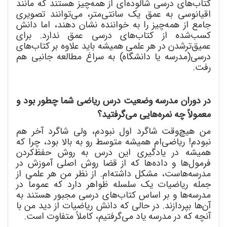
کتاب
های درسی شالوده
ای از همه
چیز هستند که مانند
اقیانوسی به عمق یک سانتی
متر، می
توانند تصویری
جامع از همه
چیز را به خواننده نشان دهند، اما دانش
کسب
شده از کتاب
های درسی عمق ندارد. برای
عمیق
ترشدن در هر علمی همیشه باید علاوه بر کتاب
های
درسی(مدرسه یا دانشگاه) به سراغ مطالعه جانبی هم
رفت.
در دوران مدرسه وضعیت درس ریاضی شما چطور بود و
معمولاً چه نمره
هایی می
گرفتید؟
من هیچ
وقت شاگرد اول نبودم، ولی شاگرد آخر هم
نبودم! ریاضی
ام همیشه متوسط رو به بالا بود، چرا که
همیشه در یادگیری این درس به روش حفظ
کردن
فرمول
ها و داده
ها که از قضا روش اصلی آموزش در
مدرسه
هاست، مشکل داشته
ام. از نظر من هر علمی از
جمله ریاضیات یک سلسله ظواهر دارد که عموماً در
مدرسه
ها و بر اساس کتاب
های درسی مجبور هستند به
آن
ها بپردازند. در حالی که دانش ریاضیات از دید من با
آنچه که در مدرسه یاد می
گرفتیم، کاملاً متفاوت است.