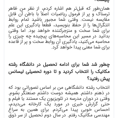
همان
طور که قبل
تر هم اشاره کردم، از نظر من ظاهر
ترسناک و پر از فرمول ریاضیات اصلاً با باطن آن قابل
مقایسه نیست. وقتی شما مجبور باشید تمام روابط
انتگرال
ها را از حفظ بنویسید، قطعاً یادگیری این علم
برای شما سخت و منزجرکننده خواهد بود. اما وقتی
بدانید در مسیر این محاسبه
های پیچیده چه چیزی را
محاسبه می
کنید، یادگیری آن روابط سخت و پر از قاعده
برای شما معنی پیدا خواهد کرد.
چطور شد شما برای ادامه تحصیل در دانشگاه رشته
مکانیک را انتخاب کردید و تا دوره تحصیلی لیسانس
پیش رفتید؟
انتخاب رشته دانشگاهی من بر اساس تصوراتی بود که
در ذهنم داشتم. همیشه دوست داشتم صنعتگر بشوم.
وقتی در دوران مدرسه در تلویزیون یک مستند یا فیلم و
حتی گزارش خبری در مورد یک کارخانه می
دیدم،
احساس خوبی پیدا می
کردم. برای همین به سراغ
مهندسی مکانیک رفتم. در سال دوم تحصیل از سر ذوق