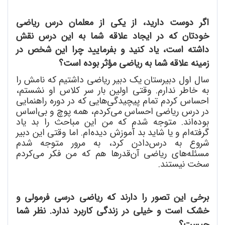
اگر دوست دارید، از یکی از معلمان درس ریاضی
خودتان که در ایجاد علاقه شما به این درس نقش
داشته است، یاد کنید و بفرمایید چرا این شخص در
زمینه علاقه شما به ریاضی مؤثر بوده است؟
سال اول دبیرستان یک دبیر ریاضی داشتیم که نامش را
به خاطر ندارم. وقتی اولین بار سر کلاس او نشستم،
احساس کردم تمام پیچیدگی
هایی که در دوره راهنمایی
در درس ریاضی احساس می
کردم، همه پوچ و بی
اساس
بوده
اند. متوجه شدم که من این مباحث را بد یاد
گرفته
ام و یا شاید بد آموزش دیده
ام. اما وقتی این دبیر
شروع به درس
دادن کرد، به مرور متوجه شدم
مسئله
های ریاضی آن
قدرها هم که من فکر می
کردم
سخت نیستند.
برخی این تصور را دارند که ریاضی درسی فرمولی و
خشک است و خیلی در زندگی کاربرد ندارد. نظر شما
چیست؟