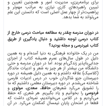
برای برنامه
ریزی، مدیریت امور و همچنین تعیین و
تبیین راهبردهای کاری نیازی به مراتب مهم
تر و
پراهمیت
تر از چهار عمل اصلی است که دانستن این علم
می
تواند به شما بدهد.
در دوران مدرسه چقدر به مطالعه مباحث درسی خارج از
کتاب درسی توجه داشتید و دنبال یادگیری از طریق
کتاب غیردرسی و مجله بودید؟
من در یک خانواده فرهنگی به دنیا آمده
ام و به همین
دلیل در طول سال
های عمرم همیشه کتاب از اجزای
جدایی
ناپذیر زندگی
ام بوده. اما در دوران مدرسه و حتی
دانشگاه من بیشتر از هر چیز به شعر و ادبیات ماندگار
(کلاسیک) علاقه داشتم و به همین دلیل همیشه در دوره
دبیرستان جزو شاگردان خوب در درس ادبیات فارسی
شناخته می
شدم. در دوره دبیرستان معلمی داشتیم که ما
را تشویق می
کرد شعرهای
حافظ
،
سعدی
،
مولوی
و
فردوسی
را بخوانیم و یاد بگیریم. هر شعری که حفظ
می
کردیم و در کلاس می
خواندیم، نمره
ای داشت که
قطعاً در امتحان پایان نیمسال کمکمان می
کرد. در آن