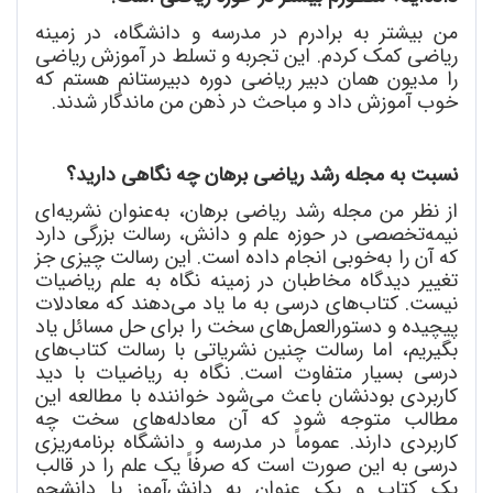
من بیشتر به برادرم در مدرسه و دانشگاه، در زمینه
ریاضی کمک کردم. این تجربه و تسلط در آموزش ریاضی
را مدیون همان دبیر ریاضی دوره دبیرستانم هستم که
خوب آموزش داد و مباحث در ذهن من ماندگار شدند.
نسبت به مجله رشد ریاضی برهان چه نگاهی دارید؟
از نظر من مجله رشد ریاضی برهان، به
عنوان نشریه
ای
نیمه
تخصصی در حوزه علم و دانش، رسالت بزرگی دارد
که آن را به
خوبی انجام داده است. این رسالت چیزی جز
تغییر دیدگاه مخاطبان در زمینه نگاه به علم ریاضیات
نیست. کتاب
های درسی به ما یاد می
دهند که معادلات
پیچیده و دستورالعمل
های سخت را برای حل مسائل یاد
بگیریم، اما رسالت چنین نشریاتی با رسالت کتاب
های
درسی بسیار متفاوت است. نگاه به ریاضیات با دید
کاربردی بودنشان باعث می
شود خواننده با مطالعه این
مطالب متوجه شود که آن معادله
های سخت چه
کاربردی دارند. عموماً در مدرسه و دانشگاه برنامه
ریزی
درسی به این صورت است که صرفاً یک علم را در قالب
یک کتاب و یک عنوان به دانش
آموز یا دانشجو