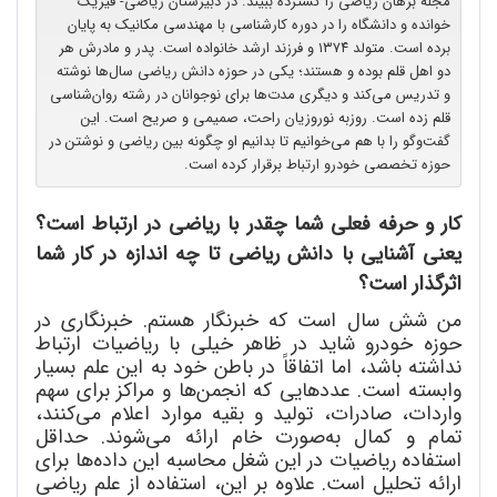
مجله برهان ریاضی را گسترده ببیند. در دبیرستان ریاضی- فیزیک
خوانده و دانشگاه را در دوره کارشناسی با مهندسی مکانیک به پایان
برده است. متولد ۱۳۷۴ و فرزند ارشد خانواده است. پدر و مادرش هر
دو اهل قلم بوده و هستند؛ یکی در حوزه دانش ریاضی سال‌ها نوشته
و تدریس می‌کند و دیگری مدت‌ها برای نوجوانان در رشته روان‌شناسی
قلم زده است. روزبه نوروزیان راحت، صمیمی و صریح است. این
گفت‌وگو را با هم می‌خوانیم تا بدانیم او چگونه بین ریاضی و نوشتن در
حوزه تخصصی خودرو ارتباط برقرار کرده است.
کار و حرفه فعلی شما چقدر با ریاضی در ارتباط است؟
یعنی آشنایی با دانش ریاضی تا چه اندازه در کار شما
اثرگذار است؟
من شش سال است که خبرنگار هستم. خبرنگاری در
حوزه خودرو شاید در ظاهر خیلی با ریاضیات ارتباط
نداشته باشد، اما اتفاقاً در باطن خود به این علم بسیار
وابسته است. عددهایی که انجمن
ها و مراکز برای سهم
واردات، صادرات، تولید و بقیه موارد اعلام می
کنند،
تمام و کمال به
صورت خام ارائه می
شوند. حداقل
استفاده ریاضیات در این شغل محاسبه این داده
ها برای
ارائه تحلیل است. علاوه بر این، استفاده از علم ریاضی