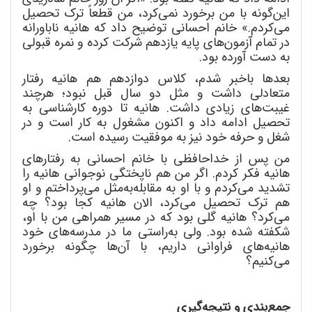
این
گونه با من برخورد نمی
کرد، من قطعاً ترک تحصیل
می
کردم.» خانم احسانی توضیح داد که هانیه ناباورانه
در تمام آزمون
های پایه یازدهم شرکت کرده و نمره قبولی
به دست آورده بود.
بعدها باخبر شدم، کلاس دوازدهم هم هانیه رفتار
متعادلی داشت و مثل دو سال قبل نبود؛ هرچند
غیبت
های زیادی داشت. هانیه تا دوره کارشناسی به
تحصیل ادامه داد و اکنون مشغول به کار است و در
شغل و حرفه خود نیز به موفقیت رسیده است.
من پس از خداحافظی با خانم احسانی به رفتارهای
هانیه فکر
کردم. اگر من هم ناپختگی نوجوانی هانیه را
تشدید می
کردم و با او به مقابله
به
مثل می
پرداختم و او
هم ترک تحصیل می
کرد، الان هانیه کجا بود؟ چه
می
کرد؟ هانیه گلی بود که در مسیر همراهی من با او،
شکفته شده بود. ولی به
راستی ما در مدرسه
های خود
هانیه
های فراوانی داریم، با آن
ها چگونه برخورد
می
کنیم؟
جمع
بندی و نتیجه
گیری