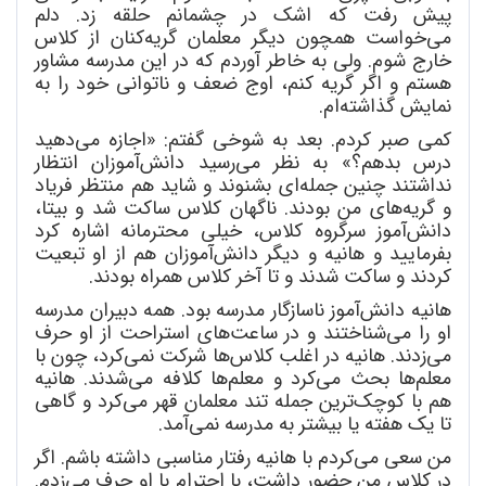
پیش رفت که اشک در چشمانم حلقه زد. دلم
می
خواست همچون دیگر معلمان گریه
کنان از کلاس
خارج شوم. ولی به خاطر آوردم که در این مدرسه مشاور
هستم و اگر گریه کنم، اوج ضعف و ناتوانی خود را به
نمایش گذاشته
ام.
کمی صبر کردم. بعد به شوخی گفتم: «اجازه می
دهید
درس بدهم؟» به نظر می
رسید دانش
آموزان انتظار
نداشتند چنین جمله
ای بشنوند و شاید هم منتظر فریاد
و گریه
های من بودند. ناگهان کلاس ساکت شد و بیتا،
دانش
آموز سرگروه کلاس، خیلی محترمانه اشاره کرد
بفرمایید و هانیه و دیگر دانش
آموزان هم از او تبعیت
کردند و ساکت شدند و تا آخر کلاس همراه بودند.
هانیه دانش
آموز ناسازگار مدرسه بود. همه دبیران مدرسه
او را می
شناختند و در ساعت
های استراحت از او حرف
می
زدند. هانیه در اغلب کلاس
ها شرکت نمی
کرد، چون با
معلم
ها بحث می
کرد و معلم
ها کلافه می
شدند. هانیه
هم با کوچک
ترین جمله تند معلمان قهر می
کرد و گاهی
تا یک هفته یا بیشتر به مدرسه نمی
آمد.
من سعی می
کردم با هانیه رفتار مناسبی داشته باشم. اگر
در کلاس من حضور داشت، با احترام با او حرف می
زدم.