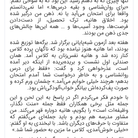
تنها چیزی که به ذهنم رسید این بود که به شوخی گفتم:
«برای روان
شناسی و بقیه درس
ها.» اما نمی
دانستم
واقعاً برای امتحان می
آید یا نه. ذهن من درگیر شده
بود. اخلاق هانیه، ترک تحصیل، از دست
دادن
فرصت
ها، وجود آسیب
ها و ... همه این
ها چالش
های
جدی ذهن من بودند.
هفته بعد آزمون شبه
پایانی برگزار شد. برگه
ها توزیع
شده
بودند، اما هانیه هنوز نیامده بود که ناگهان پرده کلاس
کنار زده شد و هانیه نفس
زنان به کلاس آمد. همان
صندلی اول نشست و بریده
بریده از اینکه دیر آمده
است، عذرخواهی کرد و گفت: «فقط برای درس
روانشناسی و به خاطر درخواست شما آمدم امتحان
بدهم؛ هرچند خیلی خوابم می
آمد.» چشمان ورم کرده و
صورت پف
کرده
اش بیانگر خواب
آلودگی
اش بود.
با خودم فکر می
کردم اگر در پاسخ به این لحن و این
جمله مثل برخی همکاران فقط جمله «منت نگذار،
وظیفه
ات است» را بگویم، هانیه دوباره قهر می
کند. من
مشاور مدرسه هم بودم و باید جمله
ای می
گفتم که
متفاوت با حرف
های دیگران باشد. با لبخندی به او گفتم:
«خیلی خوش
آمدی، کلاس ما مزین به حضور شما شد.»