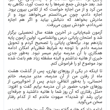
شد. بعد خودش جمع نمره
ها را به دست آورد، نگاهی به
من کرد و از من اجازه خواست که از کلاس بیرون برود.
اجازه دادم، چون می
دانستم می
خواهد برود و از
مادرش بخواهد که دنبالش بیاید و اگر هم اجازه
نمی
دادم، خودش بیرون می
رفت.
آزمون شبه
پایانی در آخرین هفته سال تحصیلی برگزار
شد و امتحان پایانی درس روانشناسی، اولین آزمون پایه
یازدهم بود. برگه
های پایانی را تصحیح کردم و تحویل
مدرسه دادم. با توجه به شرایط شغلی
ام امکان ادامه
همکاری با آن مدرسه برایم میسر نبود. به
طور جدی
خبری از هانیه نداشتم و البته مشغله زیاد هم باعث شده
بود موضوع او را فراموش کنم.
تا اینکه در یکی از روزهای بهاری، پس از گذشت هشت
ماه از رفتن من از آن مدرسه، مدیر مدرسه، خانم
احسانی، را به
طور اتفاقی دیدم. پس از احوالپرسی از
روزهای خوب حضور در آن مدرسه برایم گفت و افزود:
«مثل رفتاری که آن روز شما با هانیه داشتید و جرقه
ای
برای رشد او شدید!» مبهوت ماندم که از کدام رفتار
سخن می
گوید.
ادامه داد که هانیه گفته بود: «اگر آن روز خانم
شاه
زیدی