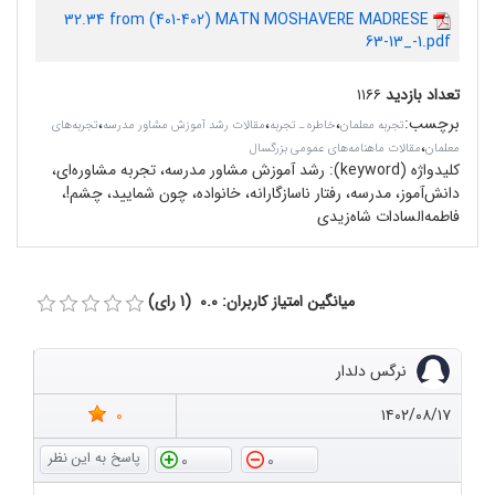
32.34 from (401-402) MATN MOSHAVERE MADRESE
63-13_-1.pdf
تعداد بازدید
۱۱۶۶
برچسب
:
،
،
،
تجربه معلمان
خاطره ـ تجربه
مقالات رشد آموزش مشاور مدرسه
تجربه‌های
،
معلمان
مقالات ماهنامه‌های عمومی بزرگسال
کلیدواژه (keyword):
رشد آموزش مشاور مدرسه، تجربه مشاوره‌ای،
دانش‌آموز، مدرسه، رفتار ناسازگارانه، خانواده، چون شمایید، چشم!،
فاطمه‌السادات شاه‌زیدی
میانگین امتیاز کاربران: 0.0 (1 رای)
نرگس دلدار
0
۱۴۰۲/۰۸/۱۷
0
0