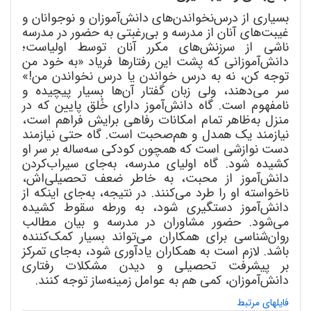
بسیاری از درس
نخواندن
های دانش
آموزان و نوجوانان و
غیبت
های آنان از مدرسه و بی
رغبتی به حضور در مدرسه
ناشی از سرزنش
های مکرر آنان توسط اولیاست؛
دانش
آموزانی که پشت این رفتارها فریاد «به خود من
توجه کن، نه به درس خواندن یا درس نخواندن من!»
سر می
دهند، ولی زبان گفتار آن
ها بسیار پیچیده و
نامفهوم است. گاه دانش
آموز دارای خُلق پایین که در
منزل به
ظاهر تمام امکانات رفاهی برایش فراهم است،
نیازمند یک همدل و هم
صحبت است. گاه حتی نیازمند
دست نوازشی است که همچون کودکی سه
ساله بر سر او
کشیده شود. گاه اولیای مدرسه، به
جای سیراب
کردن
دانش
آموز از محبت، به خاطر ضعف تحصیلی
اش،
ناخواسته او را طرد می
کنند. در نتیجه، به
جای اینکه از
دانش
آموز دستگیری شود، به ورطه سقوط کشیده
می
شود. حضور مشاوران در مدرسه و بیان مطالب
روان
شناسی برای همکاران می
تواند بسیار کمک
کننده
باشد. لازم است به همکاران یادآوری شود، به
جای تمرکز
بر پیشرفت تحصیلی و دیدن مشکلات رفتاری
دانش
آموزان، کمی هم به عوامل زمینه
ساز توجه کنند.
فایلهای مرتبط