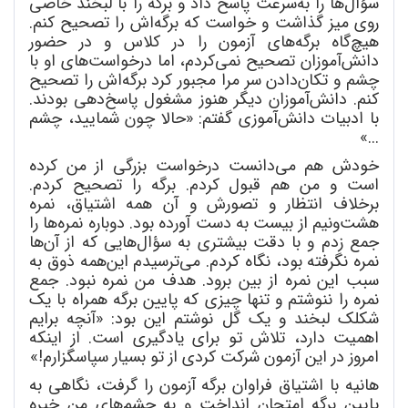
سؤال
ها را به
سرعت پاسخ داد و برگه را با لبخند خاصی
روی میز گذاشت و خواست که برگه
اش را تصحیح کنم.
هیچ
گاه برگه
های آزمون را در کلاس و در حضور
دانش
آموزان تصحیح نمی
کردم، اما درخواست
های او با
چشم و تکان
دادن سر مرا مجبور کرد برگه
اش را تصحیح
کنم. دانش
آموزان دیگر هنوز مشغول پاسخ
دهی بودند.
با ادبیات دانش
آموزی گفتم: «حالا چون شمایید، چشم
...»
خودش هم می
دانست درخواست بزرگی از من کرده
است و من هم قبول کردم. برگه را تصحیح کردم.
برخلاف انتظار و تصورش و آن همه اشتیاق، نمره
هشت
ونیم از بیست به دست آورده بود. دوباره نمره
ها را
جمع زدم و با دقت بیشتری به سؤال
هایی که از آن
ها
نمره نگرفته بود، نگاه
کردم. می
ترسیدم این
همه ذوق به
سبب این نمره از بین برود. هدف من نمره نبود. جمع
نمره را ننوشتم و تنها چیزی که پایین برگه همراه با یک
شکلک لبخند و یک گل نوشتم این بود: «آنچه برایم
اهمیت دارد، تلاش تو برای یادگیری است. از اینکه
امروز در این آزمون شرکت کردی از تو بسیار سپاسگزارم!»
هانیه با اشتیاق فراوان برگه آزمون را گرفت، نگاهی به
پایین برگه امتحان انداخت و به چشم
های من خیره