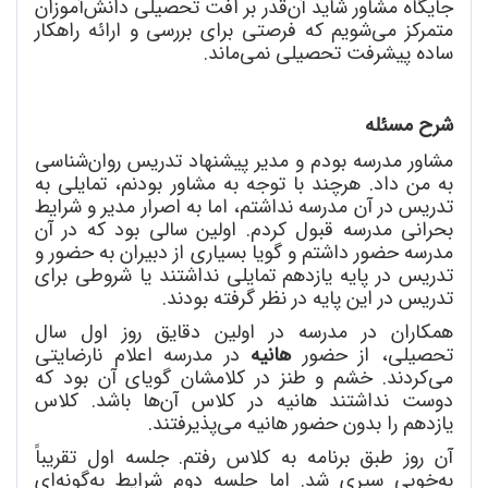
جایگاه مشاور شاید آن
قدر بر افت تحصیلی دانش
آموزان
متمرکز می
شویم که فرصتی برای بررسی و ارائه راهکار
ساده پیشرفت تحصیلی نمی
ماند.
شرح مسئله
مشاور
مدرسه بودم و مدیر پیشنهاد تدریس روان
شناسی
به من داد. هرچند با توجه به مشاور بودنم، تمایلی به
تدریس در آن مدرسه نداشتم، اما به اصرار مدیر و شرایط
بحرانی مدرسه قبول کردم. اولین سالی بود که در آن
مدرسه حضور داشتم و گویا بسیاری از دبیران به حضور و
تدریس در پایه یازدهم تمایلی نداشتند یا شروطی برای
تدریس در این پایه در نظر گرفته بودند.
همکاران در مدرسه در اولین دقایق روز اول سال
تحصیلی، از حضور
هانیه
در مدرسه اعلام نارضایتی
می
کردند. خشم و طنز در کلامشان گویای آن بود که
دوست نداشتند هانیه در کلاس آن
ها باشد. کلاس
یازدهم را بدون حضور هانیه می
پذیرفتند.
آن روز طبق برنامه به کلاس رفتم. جلسه اول تقریباً
به
خوبی سپری شد. اما جلسه دوم شرایط به
گونه
ای