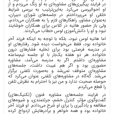
در فرایند پیگیری
های مشاوره
ای به او زنگ می
زدم و از
او احوالپرسی می
کرد. به
این
ترتیب به بررسی شرایط
خلقی او می
پرداختم. در جلسه
های شورای دبیران،
به
عنوان مشاور، راهکارهای لازم را به همکاران می
دادم،
ولی باز حضور هانیه در کلاس برای همکاران خوشایند
نبود و او را دانش
آموزی لوس خطاب می
کردند.
اما هانیه لوس نبود، بلکه با توجه به اینکه فرزند آخر
خانواده بود، فقط می
خواست دیده شود. رفتارهای او
در مدرسه فرصتی بود برای تخلیه فشارهای درون
خانواده. هر دو هفته یک
بار با او جلسه نیم
ساعته
مشاوره
ای داشتم. اگر به مدرسه می
آمد، مشاوره
حضوری بود و اگر هم غیبت داشت، جلسه
های
مشاوره
ای متوقف نمی
شد و به
صورت تلفنی برگزار
می
شد. گه
گاه در مشاوره
های تلفنی عنوان می
کرد که
حوصله صحبت ندارد و من نیز با احترام به نظرش تلفن
را قطع می
کردم.
در فرایند جلسه
های مشاوره فنون (تکنیک
های)
گفت
وگوی مؤثر، کنترل خشم، جرئتمندی، و شیوه
های
مطالعه و یادگیری را برای او شرح می
دادم. او فرزند آخر
خانواده بود و همه خواهر و برادرهایش ازدواج کرده