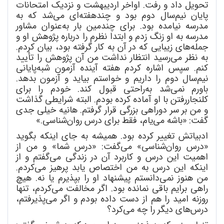
تحویل داد و رفت. اواخر اردیبهشت و نزدیک امتحانات
پایان نیم
سال دوم بود و چندهفته
ای می
شد که به
مدرسه نیامده بود. برای چندمین بار به
عنوان مشاور
مدرسه به او زنگ زدم و ابتدا نظرم را درباره پژوهش او و
جمله
های زیبایی که در آن به کار گرفته بود، بیان کردم.
به نظر می
رسید انتظار نداشت من آن پژوهش را تأیید
کنم. سپس اشاره کردم هفته آینده آزمون شبه
پایانی
نیم
سال دوم را داریم و خواستم بیاید و آزمون بدهد.
باورم نمی
شد به
راحتی قبول کند. خودم را برای
کلنجار
رفتن با او آماده کرده بودم. البته شرایطی گذاشت
و من بر سر دوراهی بزرگی قرار گرفتم. هانیه خیلی جدی
گفت: «باشه می
یام، فقط برای درس روان
شناسی.»
ادبیاتش تغییر کرده بود. همیشه به جای اینکه بگوید
«درس روان
شناسی» می
گفت: «درس شما» و من از
اهمیت این درس و کاربرد آن در زندگی می
گفتم و از
اینکه این درس به من اختصاص یابد پرهیز می
کردم.
من هنوز نمی
دانستم پیشنهاد او را بپذیرم یا نه. هیچ
راهی برایم باقی نمانده بود. اگر مخالفت می
کردم، تنها
روزنه امید را هم از دست داده بودم و اگر می
پذیرفتم،
درس
های دیگر را چه می
کرد؟