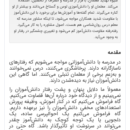
شیوه تهدید معلمان، با فرار از مدرسه و انصراف از تحصیل، استفاده
می‌کند. معلمان او را دانش‌آموزی لوس و گستاخ می‌دانند و بیشتر از او
کناره می‌گیرند. تمام گفته‌ها و آموزش‌ها برای برخورد با این دانش‌آموز
با مقاومت شدید همکاران مواجه می‌شود، تا اینکه مشاور مدرسه که
معلم درس روان‌شناسی هم هست، اصول مشاوره‌ را به کار می‌گیرد.
رفته‌رفته مقاومت دانش‌آموز کم می‌شود و تغییری چشمگیر در رفتار او
به وجود می‌آید.
مقدمه
در مدرسه
با دانش
آموزانی مواجه می
شویم که رفتارهای
ناسازگارانه
دارند. پرخاشگری می
کنند، درس نمی
خوانند
و به
زعم برخی از معلمان تنبلی می
کنند. اما گاهی این
دانش
آموزان نیاز به دیده
شدن دارند.
معمولاً ما دلایل پنهان و پشت رفتار دانش
آموزان را
نمی
بینیم و از دیدگاه خود درباره آن
ها قضاوت می
کنیم.
گاه فراموش می
کنیم که در کنار آموزش، وظیفه پرورش
استعدادهای مخفی دانش
آموزان را نیز بر
عهده داریم.
گاه فراموش می
کنیم یک احوالپرسی ساده، یک
دلجویی یا یک توجه کوچک به دانش
آموز چقدر
می
تواند در سرنوشت او تأثیرگذار باشد. گاه حتی در