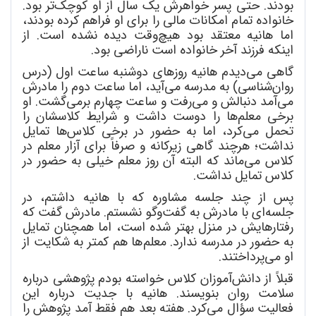
بودند. حتی پسر خواهرش یک سال از او کوچک
تر بود.
خانواده تمام امکانات مالی را برای او فراهم کرده بودند،
اما هانیه معتقد بود هیچ
وقت دیده نشده
است. از
اینکه فرزند آخر خانواده است ناراضی بود.
گاهی می
دیدم هانیه روزهای دوشنبه ساعت اول (درس
روان
شناسی) به مدرسه می
آید، اما ساعت دوم را مادرش
می
آمد دنبالش و می
رفت و ساعت چهارم برمی
گشت. او
برخی معلم
ها را دوست داشت و شرایط کلاسشان را
تحمل می
کرد، اما به حضور در برخی کلاس
ها تمایل
نداشت؛ هرچند گاهی زیرکانه و صرفاً برای آزار معلم در
کلاس می
ماند که البته آن روز معلم خیلی به حضور در
کلاس تمایل نداشت.
پس از چند جلسه مشاوره که با هانیه داشتم، در
جلسه
ای با مادرش به گفت
وگو نشستم. مادرش گفت که
رفتارهایش در منزل بهتر شده است، اما همچنان تمایل
به حضور در مدرسه ندارد. معلم
ها هم کمتر به شکایت از
او می
پرداختند.
قبلاً از دانش
آموزان کلاس خواسته بودم پژوهشی درباره
سلامت روان بنویسند. هانیه با جدیت درباره این
فعالیت سؤال می
کرد. هفته بعد هم فقط آمد پژوهش را