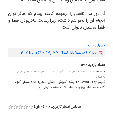
آن روز من نقشی را برعهده گرفته بودم که هرگز توان
انجام آن را نخواهم داشت، زیرا رسالت مادربودن فقط و
فقط مختص بانوان است.
فایلهای مرتبط
16.17 from (400-401) MATN EBTEDAEE 8-9_-1.pdf
تعداد بازدید
۱۳۱۶
برچسب
:
،
،
تجربه معلمان
مقالات رشد آموزش ابتدایی
مقالات ماهنامه‌های عمومی
بزرگسال
کلیدواژه (keyword):
رشد آموزش ابتدایی،تجربه ها،دبستان کچه‌
گنبد،جعفرآباد،روزی که مادر شدم،مقصود ولی پور،
میانگین امتیاز کاربران: 0.0 (0 رای)