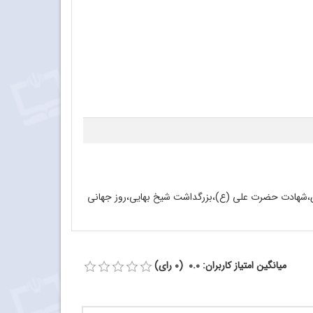
،شهادت حضرت علی (ع)،بزرگداشت شیخ بهایی،روز جهانی
میانگین امتیاز کاربران: 0.0 (0 رای)