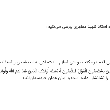
اه استاد شهید مطهری بررسی می‌کنیم.1
قدم در مکتب تربیتی اسلام عادت‌دادن به اندیشیدن و استفاده
سْتَمِعُونَ الْقَوْلَ فَیتَّبِعُونَ أَحْسَنَه أُولَئِک الَّذِینَ هَدَاهُمُ اللهُ 
اه را نشانشان داده است و اینان همان خردمندان‌اند».