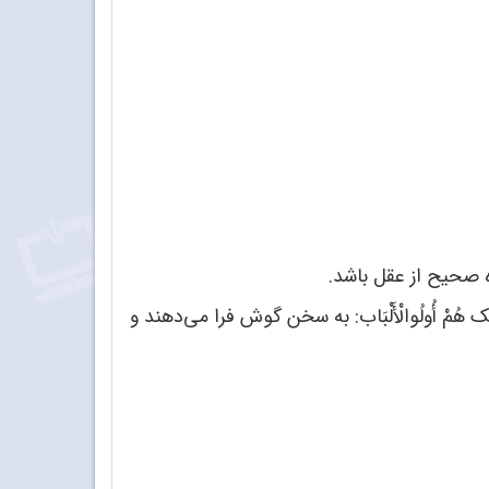
 صحیح از عقل باشد.
وَأُولَئِک هُمْ أُولُوالْأَلْبَاب: به سخن گوش فرا می‌دهند و