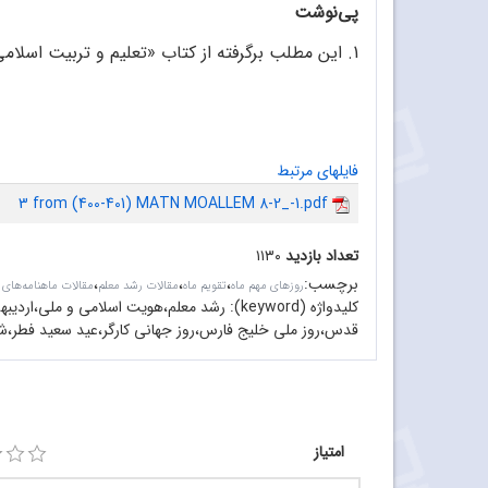
پی‌نوشت
1. این مطلب برگرفته از کتاب «تعلیم و تربیت اسلامی» استاد شهید مطهری است.
فایلهای مرتبط
3 from (400-401) MATN MOALLEM 8-2_-1.pdf
تعداد بازدید
۱۱۳۰
برچسب
:
،
،
،
روزهای مهم ماه
تقویم ماه
مقالات رشد معلم
مقالات ماهنامه‌های
کلیدواژه (keyword):
رشد معلم،هویت اسلامی و ملی،اردیب
قدس،روز ملی خلیج فارس،روز جهانی کارگر،عید سعید فطر،ش
امتیاز