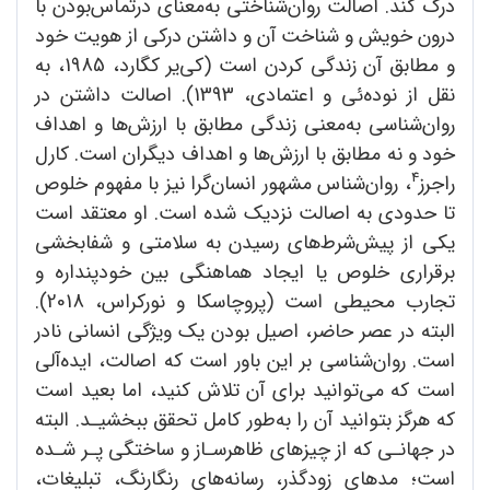
درک کند. اصالت روان‌شناختی به‌معنای درتماس‌بودن با
درون خویش و شناخت آن و داشتن درکی از هویت خود
و مطابق آن زندگی کردن است (کی‌یر کگارد، 1985، به
نقل از نوده‌ئی و اعتمادی، 1393). اصالت داشتن در
روان‌شناسی به‌معنی زندگی مطابق با ارزش‌ها و اهداف
خود و نه مطابق با ارزش‌ها و اهداف دیگران است. کارل
4
راجرز
، روان‌شناس مشهور انسان‌گرا نیز با مفهوم خلوص
تا حدودی به اصالت نزدیک شده است. او معتقد است
یکی از پیش‌شرط‌های رسیدن به سلامتی و شفابخشی
برقراری خلوص یا ایجاد هماهنگی بین خودپنداره و
تجارب محیطی است (پروچاسکا و نورکراس، 2018).
البته در عصر حاضر، اصیل بودن یک ویژگی انسانی نادر
است. روان‌شناسی بر این باور است که اصالت، ایده‌آلی
است که می‌توانید برای آن تلاش کنید، اما بعید است
که هرگز بتوانید آن را به‌طور کامل تحقق ببخشیـد. البته
در جهانـی که از چیزهای ظاهرسـاز و ساختگی پـر شـده
است؛ مدهای زودگذر، رسانه‌های رنگارنگ، تبلیغات،