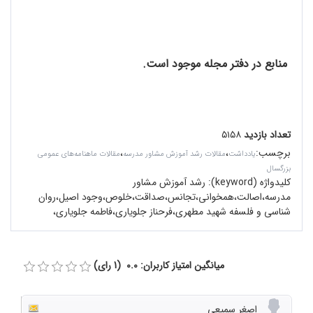
منابع در دفتر مجله موجود است.
تعداد بازدید
۵۱۵۸
برچسب
:
،
،
یادداشت
مقالات رشد آموزش مشاور مدرسه
مقالات ماهنامه‌های عمومی
بزرگسال
کلیدواژه (keyword):
رشد آموزش مشاور
مدرسه،اصالت،همخوانی،تجانس،صداقت،خلوص،وجود اصیل،روان
شناسی و فلسفه شهید مطهری،فرحناز جلویاری،فاطمه جلویاری،
میانگین امتیاز کاربران: 0.0 (1 رای)
اصغر سمیعی