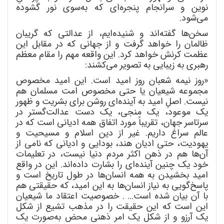
نوین و سرانجام پنجره
ای که به
سوی نور گشوده
می
شود.
سخن
ها گفته
اند و شنیده
ایم، از عدالتی که گریبان
ظالمان را خواهد گرفت و از جهانی که در مقابل این
عظمت کرنش خواهد کرد. این واقعه مهم را مقام معظم
رهبری به زیبایی به تصویر می
کشند:
«روز نیمه شعبان روز امید است. این امید مخصوص
مجموعه شیعیان یا حتی مخصوص امت مسلمان هم
نیست. اصلِ امید به آینده
ای روشن برای بشریت و ظهور
یک موعود، یک منجی، یک دست عدالت
گستر در
سرتاسر جهان، تقریباً مورد اتفاق همه ادیانی است که در
عالم سراغ داریم. غیر از دین اسلام و مسیحیت و
یهودیت، حتی ادیان هند، بودایی و ادیانی که نامی از
آن
ها هم در ذهن اکثر مردم دنیا نیست، در تعلیمات
خود یک چنین آینده
ای را بشارت داده
اند. این در واقع
امید بخشیدن به همه انسان
ها در طول تاریخ است و
پاسخ
گویی به نیاز انسان
ها به این امید، که حقیقتی هم
با آن بیان شده است... . خصوصیت اعتقاد ما شیعیان
این است که این حقیقت را در مذهب تشیع از شکل
یک آرزو و از شکل یک امر ذهنی محض به
صورت یک