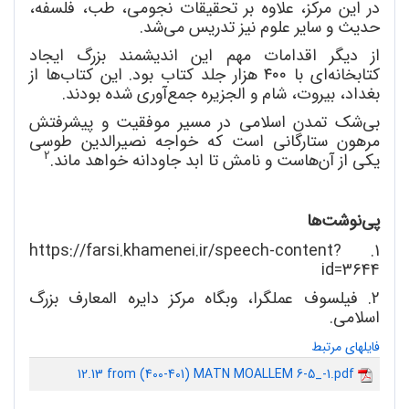
در این مرکز، علاوه بر تحقیقات نجومی، طب، فلسفه،
حدیث و سایر علوم نیز تدریس می
شد.
از دیگر اقدامات مهم این اندیشمند بزرگ ایجاد
کتابخانه
ای با ٤٠٠ هزار جلد کتاب بود. این کتاب
ها از
بغداد، بیروت، شام و الجزیره جمع
آوری شده بودند.
بی
شک تمدن اسلامی در مسیر موفقیت و پیشرفتش
مرهون ستارگانی است که خواجه نصیرالدین طوسی
2
یکی از آن
هاست و نامش تا ابد جاودانه خواهد ماند.
پی
نوشت
ها
1. https://farsi.khamenei.ir/speech-content?
id=3644
2. فیلسوف عملگرا، وبگاه مرکز دایره المعارف بزرگ
اسلامی.
فایلهای مرتبط
12.13 from (400-401) MATN MOALLEM 6-5_-1.pdf