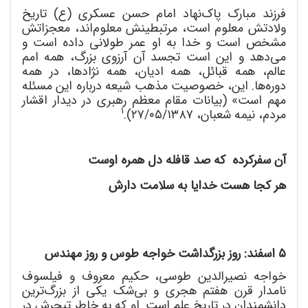
فرزند مبارک پاک
نهاد امام حسن عسکری (ع) تاریخ
ولادتش معلوم است، مرتبطینش معلوم
اند، معجزاتش
مشخص است و خدا به او عمر طولانی داده است و
می
دهد و این است تجسد آن آرزوی بزرگ، همه امم
عالم، همه قبائل، همه ادیان، همه نژادها، در همه
دوره
ها. این، خصوصیت مذهب شیعه درباره این مسئله
مهم است» (بیانات مقام معظم رهبری در دیدار اقشار
1
مردم، نیمه شعبان، ۲۷/٠٥/۱۳۸۷).
آن سفرکرده که صد قافله دل همره اوست
هر کجا هست خدایا به سلامت دارش
۵ اسفند: روز بزرگداشت خواجه طوس و روز مهندس
خواجه نصیرالدین طوسی، حکیم معروف و فیلسوف
نامدار قرن هفتم هجری و بی
شک یکی از بزرگ
ترین
دانشمندان در تاریخ علم است. او که به خاطر تبحرش در