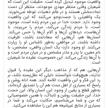
واقعیت موجود تبدیل کرده است. حقیقت این است که
شیعیان وقتی منتظر مهدی موعودند، منتظر آن دست
نجات
بخش هستند و در عالم ذهنیات غوطه نمی
خورند.
یک واقعیتی را جست
وجو می
کنند که این واقعیت
وجود دارد. حجت خدا در بین مردم زنده است، موجود
است، با مردم زندگی می
کند، مردم را می
بیند، با
آن
هاست، دردهای آن
ها و آلام آن
ها را حس می
کند.
انسان
ها هم، آن
هایی که سعادتمند باشند، ظرفیت
داشته باشند، در مواقعی به
طور ناشناس او را زیارت
می
کنند. او وجود دارد؛ یک انسان واقعی، مشخص، با
نام معین، با پدر و مادر مشخص و در میان مردم است و
با آن
ها زندگی می
کند. این خصوصیت عقیده ما شیعیان
است.
آن
هایی هم که از مذاهب دیگر این عقیده را قبول
ندارند، هیچ
وقت نتوانستند دلیلی که عقل
پسند باشد، بر
رد این فکر و این واقعیت اقامه کنند. همه ادله روشن و
راسخ که بسیاری از اهل سنت هم آن را تصدیق کرده
اند،
به
طور قطع و یقین از وجود این انسان والا، این حجت
خدا، این حقیقت روشن و تابناک، با همین خصوصیاتی
که من و شما می
شناسیم، حکایت می
کند و شما در
بسیاری از منابع غیرشیعه هم این را مشاهده می
کنید.