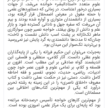
علوم متعدد «استادالبشر» خوانده می
شد، از جهات
بسیاری درخور اعتناست. در زمانی که دستاوردهای علمی
با حمله مغول در معرض اضمحلال قرار گرفته بود،
بسیاری از دانشمندان متواری و آواره شده بودند و بیم
آن می
رفت که سفره جهل و نادانی گسترده شود و بازار
علم و دانش از رونق بیفتد، خواجه نصیر چون سوارکاری
ماهر تک
تازانه بر پشت اسب دانش نشست و تاخت؛
چنان
که تا مدت
ها دانشمندی به گرد پایش نیز نمی
رسید
و بی
تردید تک
سوار این میدان بود.
به
جرئت می
توان این حکیم فرزانه را یکی از پایه
گذاران
علوم عقلی دانست. آثار کلامی، منطقی و فلسفی این
اندیشمند گواه صادقی بر این مطلب است. افزون بر
فلسفه و کلام، بر تمامی علوم و فنون عصر خود چون
ادبیات، ریاضی، حدیث، نجوم، تفسیر و فقه احاطه
کامل داشت. دستی نیز در حکمت عملی داشت و کتاب
معروف «اخلاق ناصری» را در این زمینه به رشته تحریر
درآورد که یکی از مهم
ترین کتاب
های اخلاقی بین
مسلمانان است.
از مهم
ترین کارهای خواجه تأسیس «رصدخانه مراغه»
بود که پایه
ای برای یک مرکز علمی امروزی بوده است.