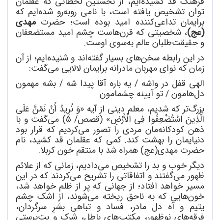
فرهنگ قد کشیده
ایم، از نخستین لحظاتی که عقلمان
توان تشخیص یافته است، با نامی روبه
رو شده
ایم که
برایمان تداعی
کننده امید بوده است؛ حضرت
مهدی
(عج)
، شخصیتی که قرن
هاست چشم امید مستضعفان
و حقیقت
طلبان عالم به
سوی اوست.
در این رابطه سخن
های بسیار گفته
اند و شنیده
ایم؛ از آن
زمان که نوای مهربان مادرانه برایمان لالایی می
گفت:
الهی قفل در واشه / یه باره آقا پیدا شه / بشه مهمون
دل
هامون / تو آیینه چشمامون
بزرگ
تر که شدیم، معلم دینی از آیه «وَ نُرِیدُ أَنْ نَمُنَّ عَلَی
الَّذِینَ اسْتُضْعِفُوا فِی الْأَرْضِ» (قصص/ ٥) می
گفت و با
ذهن کودکانه
مان مردی را تصور می
کردیم که قرار بود
دنیایمان را بهشت کند. کمی که عقلمان قد کشید، نام
حضرت مهدی(عج) همراه شد با منتقم خون کربلا.
دیگر خوب و بد را تشخیص می
دادیم، زمانی که از علائم
ظهور می
گفتند و اتفاقاتی را تشریح می
کردند که در این
مسیر خواهد افتاد؛ از جهانی که پر از ظلم خواهد شد،
خون
هایی که به ناحق
ریخته می
شوند، از اشک چشم
یتیم و آه دل مادر، فساد و تباهی بشرِ سرگردان،
فرقه
های نوظهور، مکتب
های باطل، شرک و بت
پرستیِ