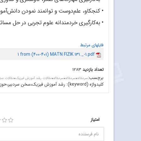
•
کنجکاو، علم‌دوست و توانمند نمودن دانش‌آموز
• به‌کارگیری خردمندانه علوم تجربی در حل مسا
فایلهای مرتبط
1 from (400-401) MATN FIZIK 131._-1.pdf
تعداد بازدید
۱۲۸۳
برچسب
:
،
،
،
،
سرمقاله‌
سرمقاله
سرمقاله
مقالات رشد آموزش فیزیک
مقالات م
کلیدواژه (keyword):
رشد آموزش فیزیک،سخن سردبیر،حوزه 
امتیاز