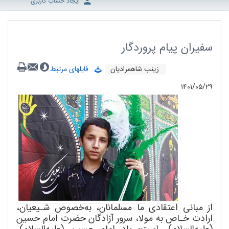
ایجاد حساب کاربری
سفیران پیام پروردگار
زینب شاهمرادیان
فایلهای مرتبط
۱۴۰۱/۰۵/۲۹
از مبانی اعتقادی ما مسلمانان، به
خصوص شـیعیان،
ارادت خـاص به مولا، سرور آزادگان حضرت امام حسین
(علیه
السلام)، است؛ یاد امام حسین (علیه
السلام)،