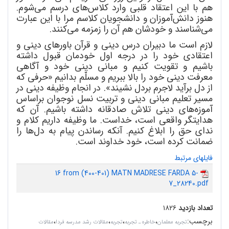
هم با این اعتقاد قلبی وارد کلاس
های درسم می
شوم.
هنوز دانش
آموزان و دانشجویان کلاسم مرا با این عبارت
می
شناسند و خودشان هم آن را زمزمه می
کنند.
لازم است ما دبیران درس دینی و قرآن باورهای دینی و
اعتقادی خود را در درجه اول خودمان قبول داشته
باشیم و تقویت کنیم و مبانی دینی خود و آگاهی
معرفت دینی خود را بالا ببریم و مسلّم بدانیم «حرفی که
از دل برآید لاجرم بردل
نشیند». در انجام وظیفه دینی در
مسیر تعلیم مبانی دینی و تربیت نسل نوجوان براساس
آموزه
های دینی تلاش صادقانه داشته باشیم. آن که
هدایتگر واقعی است، خداست. ما وظیفه داریم کلام و
ندای حق را ابلاغ کنیم. آنکه رساندن پیام به دل
ها را
ضمانت کرده است، خود خداوند است.
فایلهای مرتبط
16 from (400-401) MATN MADRESE FARDA 5-
7_28240.pdf
تعداد بازدید
۱۸۲۶
برچسب
:
،
،
،
،
تجربه معلمان
خاطره ـ تجربه
تجربه
مقالات رشد مدرسه فردا
مقالات