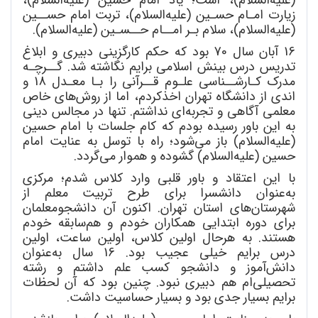
زیارت امـام حسـین (علیه
السلام)، تربت امام حســین
(علیه
السلام)، سلام بـر امــام حــسـین (علیه
السلام).
16 آبان سال 70 بود که حکم کارگزینی دبیری و ابلاغ
تدریس درس بینش اسلامی برایم نگاشته شد. گــرچـه
مدرک کـارشــناسی علـوم قــرآنی را بـا معـدل 18 و
اندی از دانشگاه تهران اخذکردم، اما از ر
وش
های خاص
معلمی آگاهی و تجربه
ای نداشتم. تنها در مجالس دینی
به این باور رسیده بودم که کام جلسات با امام حسین
(علیه
السلام) باز می
شود؛ راه با توسل به عنایت امام
حسین (علیه
السلام) گشوده و هموار می
گردد.
با این اعتقاد و باور قلبی وارد کلاس شدم؛ مرکزی
به
عنوان دانشسرا برای طرح تربیت معلم از
شهرستان
های استان تهران. اکنون آن دانشجومعلمان
برای دوره ابتدایی همکاران خودم و هم
سابقه خودم
هستند. به
هرحال اولین کلاس، اولین ساعت، اولین
درس برایم خیلی عجیب بود. 16 سال به
عنوان
دانش
آموز و دانشجو کسب علم داشتم و رشته
تحصیلی
ام هم دبیری نبود. چنین بود که آن لحظات
برایم بسیار جدی بود و بسیار حساسیت داشت.