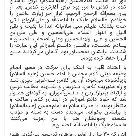
باور به عنایت امام
حسین (علیه
السلام) برای بازشدن
کلام در کلاس با من بود برای آغازکردن کلاس. بعد از
بیان بسم
الله الرحمن الرحیم، فراز آخر زیارت عاشورا را
خواندم: «السلام علیک یا اباعبدلله و علی
الارواح التی
حلت بفنائک علیکم منی سلام
الله ابداً ما بقیت و بقی
اللیل و النهار. السلام علی
الحسین و علی علی
ابن
الحسین و علی اولاد
الحسین وعلی اصحاب الحسین.»
یــادم هســت، وقتــی دانــش
آموزانم این عبارت را
شنیدند، برایشان تعجب
آور بود. گـمان می
کردنـد مــن
آن را حفظ کرده بودم.
با اعتقاد قلبی به اینکه برای حرکت در مسیر انجام
وظیفه دینی کلام مجلس با امام حسین (علیه السلام)
بازوگشوده می
شود، آن روز کلاس بــه
خوبی سپری شـد
و راه مدیریت کلاس، تـدریس و تفــهیم مطالب درسی
و ارتباط برقرارکـردن با دانـش
آموزان، به گونه
ای همـوار
شد که خود دانش
آموزانم در ابتدای کلاس ساکت و
منتظر بودند تا عبارت سلام به امام
حسین (علیه
السلام)
را برایشان بخوانم. می
دیدم دست به سینه و مؤدب
نشسته وخودشان هم با من زمزمه می
کنند:
«السلام
علیک یا ابا
عبدالله الحسین».
الان که 30 سال از اولین روزهای تدریسم می
گذرد، هنوز