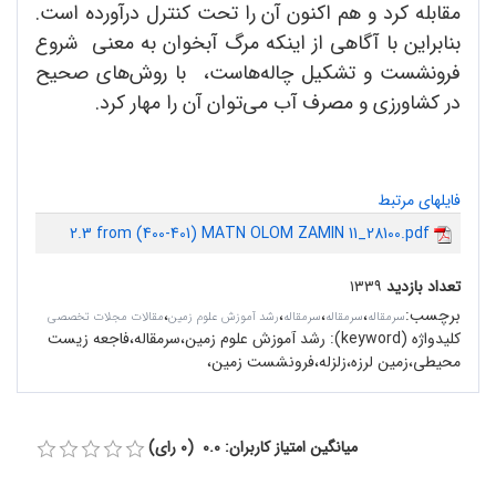
مقابله کرد و هم اکنون آن را تحت کنترل درآورده است.
بنابراین با آگاهی از اینکه مرگ آبخوان به معنی شروع
فرونشست و تشکیل چاله‌هاست، با روش‌های صحیح
در کشاورزی و مصرف آب می‌توان آن را مهار کرد.
فایلهای مرتبط
2.3 from (400-401) MATN OLOM ZAMIN 11_28100.pdf
تعداد بازدید
۱۳۳۹
برچسب
:
،
،
،
،
سرمقاله‌
سرمقاله
سرمقاله
رشد آموزش علوم زمین
مقالات مجلات تخصصی
کلیدواژه (keyword):
رشد آموزش علوم زمین،سرمقاله،فاجعه زیست‌
محیطی،زمین لرزه،زلزله،فرونشست زمین،
میانگین امتیاز کاربران: 0.0 (0 رای)