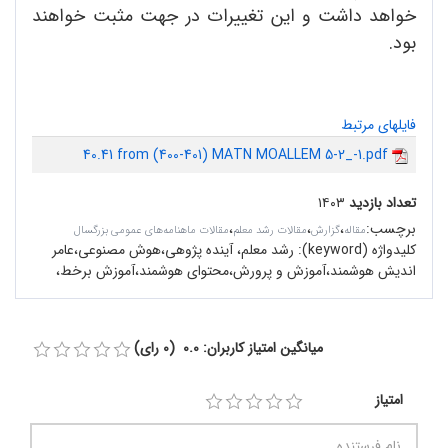
خواهد داشت و این تغییرات در جهت مثبت خواهند
بود.
فایلهای مرتبط
40.41 from (400-401) MATN MOALLEM 5-2_-1.pdf
تعداد بازدید
۱۴۰۳
برچسب
:
،
،
،
مقاله
گزارش
مقالات رشد معلم
مقالات ماهنامه‌های عمومی بزرگسال
کلیدواژه (keyword):
رشد معلم، آینده پژوهی،هوش مصنوعی،عامر
اندیش هوشمند،آموزش و پرورش،محتوای هوشمند،آموزش برخط،
میانگین امتیاز کاربران: 0.0 (0 رای)
امتیاز