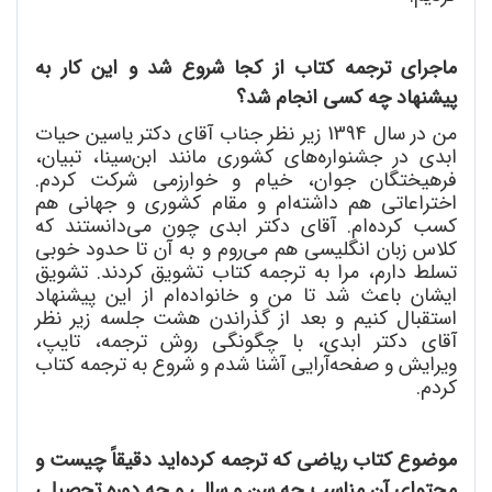
ماجرای ترجمه کتاب از کجا شروع شد و این کار به
پیشنهاد چه کسی انجام شد؟
من در سال 1394 زیر نظر جناب آقای دکتر یاسین حیات
ابدی در جشنواره
های کشوری مانند ابن
سینا، تبیان،
فرهیختگان جوان، خیام و خوارزمی شرکت کردم.
اختراعاتی هم داشته
ام و مقام کشوری و جهانی هم
کسب کرده
ام. آقای دکتر ابدی چون می
دانستند که
کلاس زبان انگلیسی هم می
روم و به آن تا حدود خوبی
تسلط دارم، مرا به ترجمه کتاب تشویق کردند. تشویق
ایشان باعث شد تا من و خانواده
ام از این پیشنهاد
استقبال کنیم و بعد از گذراندن هشت جلسه زیر نظر
آقای دکتر ابدی، با چگونگی روش ترجمه، تایپ،
ویرایش و صفحه
آرایی آشنا شدم و شروع به ترجمه کتاب
کردم.
موضوع کتاب ریاضی که ترجمه کرده
اید دقیقاً چیست و
محتوای آن مناسب چه سن و سالی و چه دوره تحصیلی