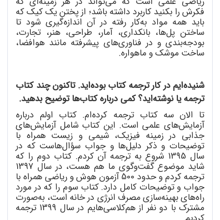
ریاضی علمی است که می
تواند در هر زمینه
ای که
فکرش را بکنید کاربرد داشته باشد؛ از پختن یک کیک که
باید همه مواد به
کار رفته در آن اندازه
گیری شود تا
ساختن پل
ها، بانکداری، آمار، طراحی، هنر، تجارت،
بودجه
بندی و در فناوری
های پیشرفته مانند
هوافضا،
ساخت موشک و ماهواره.
شنیده
ایم در کار ترجمه کتاب بوده
اید. تاکنون چند کتاب
ترجمه یا نوشته
اید؟ کمی درباره کتاب
ها توضیح بدهید.
تا الان سه کتاب ترجمه کرده
ام. کتاب اولم درباره
آزمایش
های علمی است. این کتاب شامل آزمایش
های
جذابی در زمینه فیزیک، شیمی و زیست همراه با
توضیحات و ذکر دلیل
ها و جواب سؤال
هاست که در
سال 1395 شروع به ترجمه آن کردم. کتاب دوم را که
شاید موضوع گفت
وگوی ما هم هست، در سال 1397
ترجمه کردم و حدود 500 آزمون هوش و ریاضی همراه با
جواب و توضیحات کامل دارد. کتاب سوم را که در مورد
راه
های بهینه
سازی مصرف انرژی در خانه است، به
صورت
مشترک با دو نفر از هم
کلاسی
هایم در سال 1399 ترجمه
کردیم.