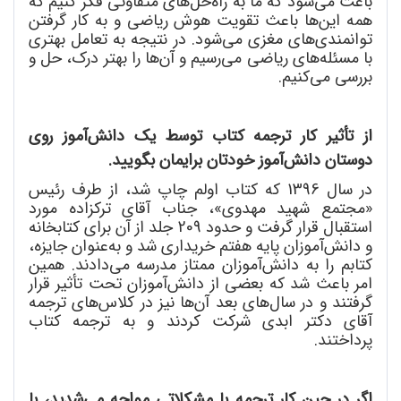
باعث می
شود که ما به راه
حل
های متفاوتی فکر کنیم که
همه این
ها باعث تقویت هوش ریاضی و به کار گرفتن
توانمندی
های مغزی می
شود. در نتیجه به تعامل بهتری
با مسئله
های ریاضی می
رسیم و آن
ها را بهتر درک، حل و
بررسی می
کنیم.
از تأثیر کار ترجمه کتاب توسط یک دانش
آموز روی
دوستان دانش
آموز خودتان برایمان بگویید.
در سال 1396 که کتاب اولم چاپ شد، از طرف رئیس
«مجتمع شهید مهدوی»، جناب آقای ترکزاده مورد
استقبال قرار گرفت و حدود 209 جلد از آن برای کتابخانه
و دانش
آموزان پایه هفتم خریداری شد و به
عنوان جایزه،
کتابم را به دانش
آموزان ممتاز مدرسه می
دادند. همین
امر باعث شد که بعضی از دانش
آموزان تحت تأثیر قرار
گرفتند و در سال
های بعد آن
ها نیز در کلاس
های ترجمه
آقای دکتر ابدی شرکت کردند و به ترجمه کتاب
پرداختند.
اگر در حین کار ترجمه با مشکلاتی مواجه می
شدید، با