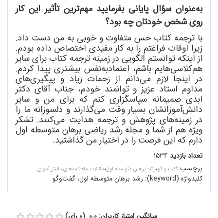
به
عنوان سؤال پایانی بفرمایید مهم
ترین تأثیر این کار
روی شخص خودتان چه بود؟
با ترجمه کتاب حس متفاوت و خوبی به من دست داد.
زیرا اوقات فراغتم را به کار مفیدی اختصاص داده بودم.
از اینکه توانستم الگویی در زمینه ترجمه کتاب برای سایر
هم
کلاسی
هایم باشم، اعتماد
به
نفس بیشتری پیدا کردم.
در اینجا لازم می
دانم از زحمات زیاد و پیگیری
های
مداوم استاد عزیز و توانمند خودم، جناب آقای دکتر
ابدی صمیمانه سپاسگزاری کنم که برای من و سایر
دانش
آموزانشان بسیار وقت می
گذارند و دلسوزانه ما را
در زمینه
های پژوهش و ترجمه هدایت می
کنند. تشکر
ویژه هم از شما و مجله رشد ریاضی برهان متوسطه اول
دارم که این فرصت را در اختیار من گذاشتید.
تعداد بازدید
۱۵۳۴
برچسب
:
،
،
گفت و گو
رشد برهان متوسطه اول
مقالات ماهنامه‌های دانش‌آموزی
کلیدواژه (keyword):
رشد برهان متوسطه اول، گفت‌وگو
میانگین امتیاز کاربران: 0.0 (0 رای)