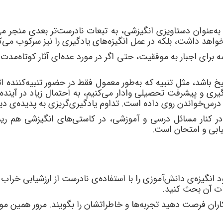
به
عنوان دستاویزی انگیزشی، به تبعات نادرست
تر بعدی منجر م
خواهد داشت، بلکه در عمل انگیزه
های یادگیری را نیز سرکوب می
ک
 برای اجبار به موفقیت، حتی اگر در مورد عده
ای آثار کوتاه
مدت د
خ باشد، مثل تنبیه که به
طور معمول فقط در حضور تنبیه
کننده ا
یادگیری و پیشرفت تحصیلی وادار می
کنیم، به احتمال زیاد در آینده
درس
خواندن روی داده است. تداوم یادگیری
گریزی به پدیده
ی دی
در کنار مسائل درسی و آموزشی، در کاستی
های انگیزشی هم ریشه
یابی و امتحان است.
 انگیزه
ی دانش
آموزی را با استفاده
ی نادرست از ارزشیابی خراب 
ت آن بحث کنید.
ران فرصت دهید تجربه
ها و خاطراتشان را بگویند. مرور همین مو