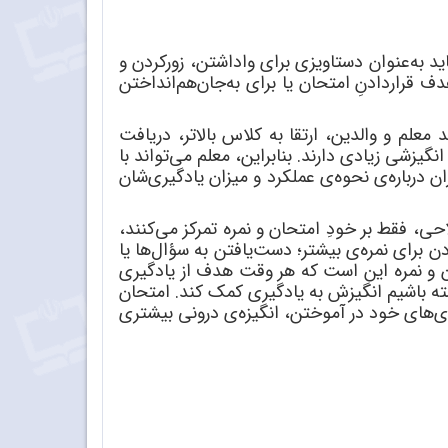
ید به
عنوان دستاویزی برای واداشتن، زورکردن و
ف قراردادنِ امتحان یا برای به
جان
هم
انداختن
معلم و والدین، ارتقا به کلاس بالاتر، دریافت
نگیزشی زیادی دارند. بنابراین، معلم می
تواند با
ن درباره
ی نحوه
ی عملکرد و میزان یادگیری
شان
ی، فقط بر خودِ امتحان و نمره تمرکز می
کنند،
دن برای نمره
ی بیشتر؛ دست
یافتن به سؤال
ها یا
 و نمره این است که هر وقت هدف از یادگیری
اشته باشیم انگیزش به یادگیری کمک کند. امتحان
ی
های خود در آموختن، انگیزه
ی درونی بیشتری