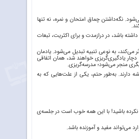
ی
شود. نگه
داشتن چماق امتحان و نمره، نه تنها
ند.
اشته باشد، در درازمدت و برای اکثریت، تبعات
ثر می
کند، به نوعی تنبیه تبدیل می
شود. یادمان
 دچار یادگیری
گریزی خواهند شد، همان اتفاقی
گری منجر می
شود؛ مدرسه
گریزی.
 دارند. به
طور حتم، یکی از علت
هایی که به
نکرده باشید! با این همه خوب است در جلسه
ی
ارد می
تواند مفید و آموزنده باشد.