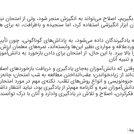
 بگیریم، اصلاح می
تواند به انگیزش منجر شود، ولی از امتحان نبا
ن ابزار انگیزشی استفاده کرد، اما سنجیده و باظرافت، نه برای هد
 یادگیرندگان داده می
شود، به پاداش
های گوناگونی، چون تأیید 
ردعلاقه و مواردی نظیر این
ها وابسته
اند، نمره
های معلمان ارزش ا
الا ببرد. با این حال، از امتحان
برای دادن بازخورد به دانش
آموزا
تنبیه آنان.
وقتی که دانش
آموزان به
جای یادگیری و دریافت بازخوردهای اصلاح
ت
اند از: زیادخواندن؛ عقب
انداختن مطالعه به شب امتحان؛ چانه
ز
 جزوه
نویسی و انواع روش
های تقلب. نکته
ی مهم در مورد امتحان
دانش
آموزان نمره و کارنامه مهم
تر از یادگیری بود، نباید انتظار د
ه فکرکردن، اصلاح و تلاش در یادگیری
وادارد و آنان با درک توانمند
ید: