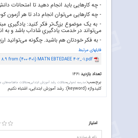
- چه کارهایی باید انجام دهید تا امتحانات دان
- چه کارهایی می
توان انجام داد تا هر آزمون ک
- به یک موضوع بزرگ
تر فکر کنید: یادگیری م
می
تواند در خدمت یادگیریِ شاداب باشد و به 
- به فکر خودتان هم باشید. چگونه می
توانید ارز
فایلهای مرتبط
8.9 from (400-401) MATN EBTEDAEE 4-2_-1.pdf
تعداد بازدید
۱۴۶۱
برچسب
:
،
،
مدرسه تحولی
مقالات رشد آموزش ابتدایی
مقالات ماهنامه‌های 
کلیدواژه (keyword):
رشد آموزش ابتدایی، اشتباه نکنیم
امتیاز