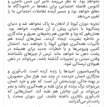
نخواهد بود. به نظر می
رسد تأثیر این حس ناامنی و
کابوس فاصله اجتماعی برای دهه
ها در ناخودآگاه ما
معلق خواهد بود و مسیر آینده تعاملات اجتماعی ما را
تغییر می
دهد.
تجربه دوران کرونا از اذهان ما پاک نخواهد شد و دنیای
پساکرونا با دنیای پیش از آن متفاوت خواهد بود.
همان
طور که وبا و طاعون هم زخم
های عمیق و ماندگاری
بر خاطره بشریت ایجاد کردند، نسل
های آینده هم
تأثیرات همه
گیری جهانی کرونا را خواهند دید. احتمال
کمین ویروس
ها و یا خطرات جدید برای همیشه در
پشت ذهن ما خواهد ماند. ترس از چیزهای ناشناخته
وقتی مبتنی بر تجربیات گذشته باشد، می
تواند در ذهن
هیولای ترسناکی شود.
واکسیناسیون امیدها را زنده کرده است. تاب
آوری و
سازگاری انسان خردمند در چند صد هزار سال حضورش
بر پهنه خاکی نویدبخش آن است که علم و خرد انسان
می
تواند برگ برنده او برای غلبه بر همه
گیری باشد و بشر
می
تواند بر این چالش هم غلبه کند. انسان
هایی که
تاب
آوری بالاتری داشته باشند، این دوران سخت را
راحت
تر می
گذرانند.