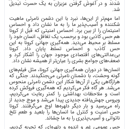
شدند و در آغوش گرفتن عزیزان به یک حسرت تبدیل
شد.
اما مهم
تر از این
ها، نبرد با این دشمن نامرئی ماهیت
شکننده و آسیب
پذیر ما را به ما نشان داد و احساس
امنیتمان را از بین برد. احساس امنیتی که قبل از کرونا
هم حس کاذبی بود و برحسب یک تغافل، انسان خود را
مسلط بر محیط می
دید. همه
گیری جهانی کرونا به این
حس کاذب و احساس تسلط پایان داد. کرونا
بی
عدالتی
های اقتصادی موجود جهان را آشکار کرد و
ضعف
های جوامع بشری را عیان
تر از همیشه نشان داد.
انسان
ها در دوران همه
گیری جهانی کرونا، مثل فیلم
های
گونه وحشت، با دشمنان نامرئی می
جنگیدند. جنگی که
هرازگاهی یکی از آن
ها شکار این دشمن نامرئی منحوس
می
شد. هر گاه فکر می
کردیم که همه
گیری فروکش کرده
است و ملاحظات بهداشتی را کمتر رعایت می
کردیم،
ویروس جهش
یافته جدیدی پیدا می
شد و موج جدید از
راه می
رسید و بار دیگر دلهره
ها اوج می
گرفتند. کرونا
حس امنیت و کنترل ما انسان
ها را بلعید و طعم تلخ
ناتوانی و آسیب
پذیری را به ما چشاند.
حس عمومی غم و اندوه و دلهره
ای که تجربه کردیم،