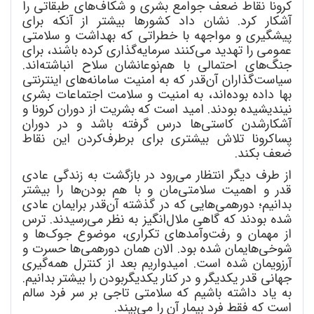
کرونا نقاط ضعف جوامع بشری و شکاف
های طبقاتی را
آشکار کرد. نشان داد کشورها بیشتر از آنکه برای
پیشگیری و مواجهه با خطراتی که بهداشت و سلامتی
عمومی را تهدید می
کنند سرمایه
گذاری کرده باشند، برای
جنگ
های احتمالی با هم
نوعانشان سلاح انباشته
اند.
سیاست
گذاران آن
قدر که به امنیت سامانه
های اینترنتی
بها داده بوده
اند، به امنیت و سلامت اجتماعات بشری
نیندیشیده بودند. امید است که بشریت از دوران کرونا و
آشکارشدن کاستی
ها درس گرفته باشد و در دوران
پساکرونا تلاش بیشتری برای برطرف
کردن این نقاط
ضعف بکند.
از طرف دیگر انتظار می
رود در بازگشت به زندگی عادی
قدر و اهمیت سلامتی
مان و با هم بودن
ها را بیشتر
بدانیم؛ دورهمی
هایی که در گذشته آن
قدر برایمان عادی
شده بودند که گاهی ملال
انگیز به نظر می
رسیدند. ترس
از مهمان و رفت
وآمدهای تکراری، موضوع جوک
ها و
شوخی
هایمان شده بود. الان همان دورهمی
ها حسرت و
آرزویمان شده است. امیدواریم بعد از کنترل همه
گیری
جهانی قدر یکدیگر و در کنار یکدیگربودن را بیشتر بدانیم.
به یاد داشته باشیم که سلامتی تاجی بر سر فرد سالم
است که فقط فرد بیمار آن را می
بیند.