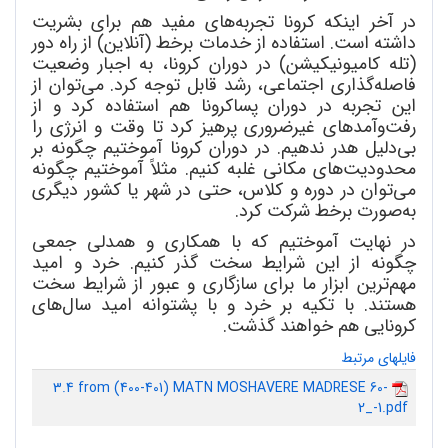
در آخر اینکه کرونا تجربه
های مفید هم برای بشریت
داشته است. استفاده از خدمات برخط (آنلاین) از راه دور
(تله کامیونیکیشن) در دوران کرونا، به اجبار وضعیت
فاصله
گذاری اجتماعی، رشد قابل توجه کرد. می
توان از
این تجربه در دوران پساکرونا هم استفاده کرد و از
رفت
وآمدهای غیرضروری پرهیز کرد تا وقت و انرژی را
بی
دلیل هدر ندهیم. در دوران کرونا آموختیم چگونه بر
محدودیت
های مکانی غلبه کنیم. مثلاً آموختیم چگونه
می
توان در دوره و کلاس، حتی در شهر یا کشور دیگری
به
صورت برخط شرکت کرد.
در نهایت آموختیم که با همکاری و همدلی جمعی
چگونه از این شرایط سخت گذر کنیم. خرد و امید
مهم
ترین ابزار ما برای سازگاری و عبور از شرایط سخت
هستند. با تکیه بر خرد و با پشتوانه امید سال
های
کرونایی هم خواهند گذشت.
فایلهای مرتبط
3.4 from (400-401) MATN MOSHAVERE MADRESE 60-
2_-1.pdf