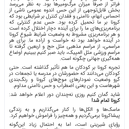
فراتر از صرفاً میزان مرگ
ومیرها بود. به نظر می
رسد
بخش قابل
توجهی از این حس اندوه عمومی ناشی از
احساس ابهام، ناامنی و فقدان کنترل بر شرایطی بود که
کرونا بر ما تحمیل کرده بود. حس عدم کنترلی که
برنامه
ریزی
های ما را برای آینده دچار اختلال کرده است
و هر برنامه
ریزی مشروط به وضعیت شرایط شیوع کرونا
در آینده خواهد بود نه خواست و اراده ما. برای هر
مراسمی، از مراسم مذهبی مثل حج و اربعین گرفته تا
مراسم ورزشی مثل المپیک، باید صبر کنیم ببینیم اوضاع
همه
گیری جهانی چگونه است.
تجربه کرونا بر کودکان ما هم تأثیر گذاشته است. حتی
کودکان می
دانند که حضورشان در مدرسه یا تجمعات در
گرو وضعیت نمودارهای موج
های کرونا و رنگ
بندی
شهرهاست و این یعنی اضطراب و حس ناامنی مداوم.
شاید گمان کنیم روزی نه
چندان دور اعلام خواهد شد:
کرونا تمام شد!
ماسک
ها و الکل
ها را کنار می
گذاریم و به زندگی
پیشاکرونا برمی
گردیم و همه
چیز را فراموش خواهیم کرد.
رؤیای شیرینی است، اما به احتمال زیاد این
گونه