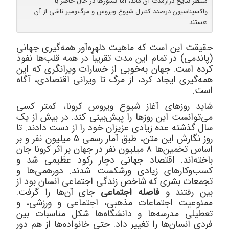
منتظر نتایج درازمدت آن ماند، اما کشورها در حال حاضر با
واکسیناسیون درصدد کنترل شیوع ویروس و مرگ‌ومیر ناشی از آن
هستند.
حقیقت این است که ماهیت دلهره
آور همه
گیری جهانی
(پاندمی) در تمام این مدت تقریباً در همه قلب
ها نفوذ
کرده است. جهان به
خوبی از خسارات ویرانگری که این
همه
گیری ایجاد کرد، از مرگ تا ویرانی اقتصادی، آگاه
است.
شاید روزهای آغاز شیوع ویروس کرونا، کمتر کسی
می
توانست این روزها را پیش
بینی کند. در بیش از یک
سال گذشته عده زیادی عزیزان خود را از دست دادند. تا
روز نگارش این متن، طبق آمار رسمی 5 میلیون نفر و بر
اساس تخمین
ها 8 میلیون نفر در جهان بر اثر کرونا جان
باخته
اند. اقتصاد جهانی دچار رکود عظیمی شد و
کسب
وکارهای زیادی ورشکست شدند. دورهمی
ها و
تجمعات بشری که شاخص زندگی اجتماعی انسان بود از
بین رفتند و
فاصله اجتماعی
جای آن
ها را گرفت.
ممنوعیت اجتماعات مذهبی، اجتماعی و ورزشی، و
تعطیلی مدرسه
ها و دانشگاه
ها شکل مناسبات بین
فردی انسان
ها را تغییر داد. حتی خانواده
ها از هم دور