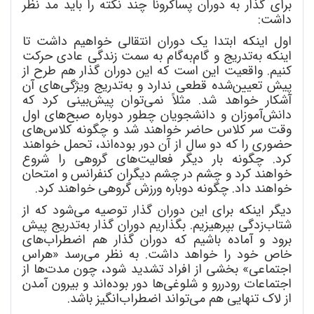
برای گذار به دوران پساکرونا چند نکته را باید مد نظر
داشت:
اول اینکه ابتدا یک دوران انتقالی خواهیم داشت تا
اینکه به
تدریج و گام
به
گام به سمت زندگی عادی حرکت
کنیم. واقعیت این است که این دوران گذار هم طرح از
پیش تعیین
شده قطعی ندارد و به
تدریج ویژگی
های آن
آشکار خواهد شد. مثلاً نمی
توان پیش
بینی کرد که
دانش
آموزان و دانشجویان چطور دوباره صبح
های اول
وقت سر کلاس حاضر خواهند شد و چگونه کلاس
های
حضوری را که دو سال از آن دور بوده
اند، تحمل خواهند
کرد. چگونه بار دیگر فعالیت
های گروهی را شروع
خواهند کرد و چشم در چشم دیگران کنفرانس و امتحان
خواهند داد. چگونه دوباره ورزش گروهی خواهند کرد.
دیگر اینکه برای این دوران گذار توصیه می
شود که از
شتاب
زدگی بپرهیزیم. بگذاریم دوران گذار به
تدریج پیش
برود و آماده باشیم که دوران گذار هم اضطراب
های
خاص خود را خواهد داشت. به نظر می
رسد «هراس
اجتماعی» بخشی از افراد تشدید شود، چون مدت
ها از
اجتماعات رودررو و شلوغی
ها دور بوده
اند و بیرون آمدن
از لاک تنهایی هم می
تواند اضطراب
انگیز باشد.