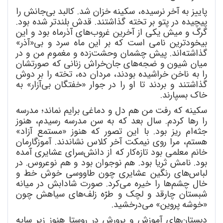
پاییز به آخر نرسیده، سکینه خزان شد. کالبد بی
جانش را
پیچیده در پتو بر تخته گذاشتند. قدش بلندتر شده بود.
گرگ
و میش یکی از آخرین غروب
های آذرماه بود و این
بیخودترین نامی است که بر این ماه سرد و بی«آذر»
گذاشته
اند. پیش چشمان وحشت
زده و مغموم من و در
میان شیون و ضجه
های جان
خراش زنانی که صورتشان
را به ناخن خراشیده بودند، مردان ده، تخته را بر دوش
گذاشتند و بردند تا او را در جوار «خفتگان بی
آزار» به
خاک بسپارند.
سکینه که رفت من هم دل و دماغی برایم نماند؛ مدرسه
را رها کردم. سال بعد که به سن مدرسه رسیدم، هنوز
جثه
ام ریز بود. با این تصور که هنوز «مستمع آزاد»
هستم، مرا روی نیمکت آخر کلاس نشاندند. آموزگارمان
خانم معلمی بود تازه
کار که از دانش
سرای عشایری آمده
بود. نامش ثریا بود. هم نوجوان بود و هم نوعروس. در
لباس
های رنگین عشایری چون طاووسی خوش خط و
خال چشم
ها را خیره می
کرد. صورت شادابش در میانه
شبستان چارقد و لچک و طرّه زلف
های سیاهش چون
«خوشه پروین» می
درخشید.
دبستان
های آموزش و پرورش در روستا هنوز زیر سایه