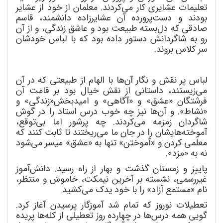
تعلیمات عشایری کار می
کردند. معلمان از خود از عشایر
بودند و دست
پرورده آن عشایرزاده دانشمند، قاسم
صادقی که دل
بسته طبیعت بود و عاشق زندگی، و از آن
رو به شاگردانش دستور داده بود که با لباس خودشان
سر کلاس بروند.
لباس پر نقش و نگار آن
ها با الهام از طبیعتی که در آن
می
زیستند، داستانی از نقش خیال بود بر قامت آن
فرشتگان «عشق» و «آگاهی» و امیدبخش«زندگی» و
«نشاط». و آن
ها نیز چه خوب درس استاد را در گوش
شاگردان زمزمه می
کردند. چه پرشور اما بی
توقع،
آموخته
هایشان را در جان ما می
ریختند تا ثابت کنند که
معلمی کردن و «آموختن» تنها به «عشق» میسر می
شود
نه به «مزد».
پاییز و زمستان گذشت و بهار از راه رسید. دانش
آموز
غیررسمی، نشسته بر آخرین نیمکت، خاموش و منتظر،
نام «مستمع آزاد» را با خود یدک می
کشید.
تعطیلات نوروز که تمام شد آموزگار پرسیدن آغاز کرد.
گویی همه درس
ها در چهارده روز تعطیلی از کله
ها پریده