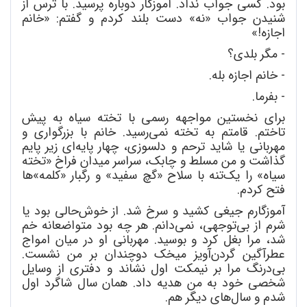
بود. کسی جواب نداد. آموزگار دوباره پرسید. با ترس از
شنیدن جواب «نه» دست بلند کردم و گفتم: «خانم
اجازه!»
- مگر بلدی؟
- خانم اجازه بله.
- بفرما.
برای نخستین مواجهه رسمی با تخته
سیاه به پیش
تاختم. قامتم به تخته
نمی
رسید. خانم با بزرگواری و
مهربانی یا شاید ترحم و دلسوزی، چهار پایه
ای زیر پایم
گذاشت و من مسلط و چابک، سراسر میدان فراخ «تخته
سیاه» را یک
تنه با سلاح «گچ سفید» و رگبار «کلمه»ها
فتح کردم.
آموزگارم جیغی کشید و سرخ شد. از خوش
حالی بود یا
شرم از بی
توجهی، نمی
دانم. هر چه بود متواضعانه خم
شد، مرا بغل کرد و بوسید. مهربانی او در میان امواج
عطرآگین گردن
آویز میخک دوچندان بر من نشست.
بی
درنگ مرا بر نیمکت اول نشاند و دفتری از وسایل
شخصی خود به من هدیه داد. همان سال شاگرد اول
شدم و سال
های دیگر هم.