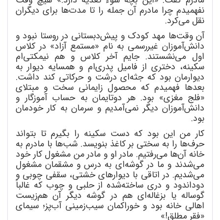
نفهمیدم چرا مادرم آن جمله را تا مدت
ها برای دیگران
نقل می
کرد.
آن وقت
ها مهد کودک و پیش
دبستانی در روستا نبود و
دانش
آموزان غیررسمی به نام «مستمع آزاد» در کلاس
اول می
نشستند. جایم آخر کلاس و هم نیمکتی
ام
سکینه، دختری از فامیل پدری
ام و همسایه دیوار به
دیوارمان بود که جثه
ای درشت و حرکاتی کند داشت.
بعدها فهمیدم که محصول زایمانی سخت و مبتلای
«فلج مغزی» بود. هر دوتایمان به حساب آموزگار و
دانش
آموزان دیگر نمی
آمدیم و سرمان به کار خودمان
بود.
کار من این بود که دست سکینه را بگیرم تا بتواند
حر
ف
ها را به سختی بر کاغذ بنویسد. شب
ها با مادرم به
خانه آن
ها می
رفتیم. مادر او و مادر من مشغول کار خود
می
شدند و ما در گوشه
ای به درس و مشقمان مشغول
می
شدیم. در اتاقی با دیوارهای خشتی، سقفی چوبی و
دوداندود و دری ساخته
شده از حلبی و چوب که غالباً
گوساله یا بزغاله
ای هم در گوشه دیگر آن هم
زیست
اهالی خانه بود و خوراکمان سیب
زمینی آب
پز؛ سیمای
«فقر مطلق!»