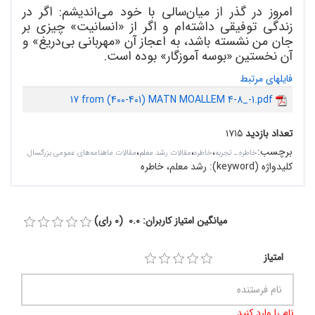
امروز در گذر از میان
سالی با خود می
اندیشم: اگر در
زندگی توفیقی داشته
ام و اگر از «انسانیت» چیزی بر
جان من نشسته باشد، به اعجاز آن «مهربانی بی
دریغ» و
آن نخستین «بوسه آموزگار» بوده است.
فایلهای مرتبط
17 from (400-401) MATN MOALLEM 4-8_-1.pdf
تعداد بازدید
۱۷۱۵
برچسب
:
،
،
،
خاطره ـ تجربه
خاطره
مقالات رشد معلم
مقالات ماهنامه‌های عمومی بزرگسال
کلیدواژه (keyword):
رشد معلم، خاطره
میانگین امتیاز کاربران: 0.0 (0 رای)
امتیاز
نام را وارد کنید