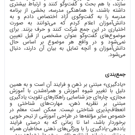
سازند، با هم بحث و گفت
وگو کنند و ارتباط بیشتری
داشته باشند، با هماهنگی مدرسه، بخشی از برنامه
مدرسه را به گفت
وگوی آزاد اختصاص دادم و به
دانش
آموزان اعلام کردم که می
توانند به صورت
اختیاری در این جمع شرکت کنند و حرف بزنند. برای
موضوع
های گفت
وگو عنوان مشخصی از قبل تعیین
نمی
شود و در واقع هر موضوع بر اساس حال
دانش
آموزان و آنچه تمایل به بیان آن دارند، دنبال
می
شود.
جمع
بندی
«یادگیری» مبتنی بر ذهن و فرایند آن است و به همین
دلیل با تغییر شیوه آموزش و همراه
شدن با آموزش
مجازی، چاره
ای جز شناسایی راهکارهای تقویت یادگیری
مبتنی بر نظریه ذهن، مهارت
های شناختی و
انعطاف
پذیری شناختی نیست. ممکن است معلم در
خصوص سایر مؤلفه
ها در طراحی آموزشی از تبحر خوبی
برخوردار باشد، اما تا زمانی که به درستی فرایند
یاددهی-یادگیری را با ویژگی
های ذهنی مخاطبان همراه
و متناسب نسازد، از نتایج بالایی برخوردار نخواهد بود.