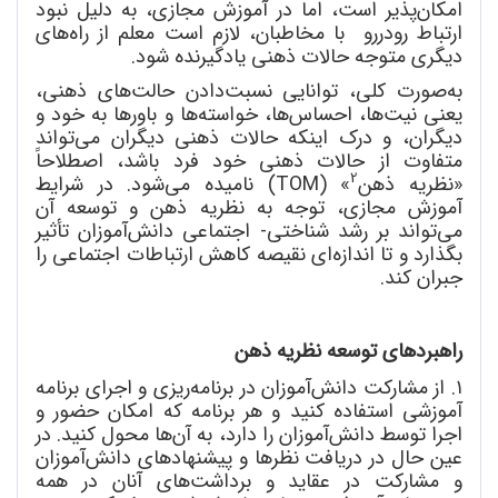
امکان
پذیر است، اما در آموزش مجازی، به دلیل نبود
ارتباط رودررو با مخاطبان، لازم است معلم از راه
های
دیگری متوجه حالات ذهنی یادگیرنده شود.
به
صورت کلی، توانایی نسبت
دادن حالت
های ذهنی،
یعنی نیت
ها، احساس
ها، خواسته
ها و باورها به خود و
دیگران، و درک اینکه حالات ذهنی دیگران می
تواند
متفاوت از حالات ذهنی خود فرد باشد، اصطلاحاً
2
«نظریه ذهن
»
(
TOM
)
نامیده می
شود. در شرایط
آموزش مجازی، توجه به نظریه ذهن و توسعه آن
می
تواند بر رشد شناختی- اجتماعی دانش
آموزان تأثیر
بگذارد و تا اندازه
ای نقیصه کاهش ارتباطات اجتماعی را
جبران کند.
راهبردهای توسعه نظریه
ذهن
۱. از مشارکت دانش
آموزان در برنامه
ریزی و اجرای برنامه
آموزشی استفاده کنید و هر برنامه که امکان حضور و
اجرا توسط دانش
آموزان را دارد، به آن
ها محول کنید. در
عین حال در دریافت نظرها و پیشنهاد
های دانش
آموزان
و مشارکت در عقاید و برداشت
های آنان در همه