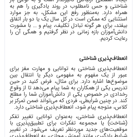
شناختی و حس نامطلوب در روند یادگیری را هم به
همراه دارد. به
منظور رفع این مشکل، به جز موارد
استثنایی که ممکن است در کل سال یک یا دو بار اتفاق
بیفتد، برای هر گونه تبادل تکلیف، پیام و ... با مشورت
دانش
آموزان بازه زمانی در نظر گرفتیم و همگی آن را
رعایت کردیم.
انعطاف
پذیری شناختی
انعطاف
پذیری شناختی به توانایی و مهارت مغز برای
عبور از یک مفهوم به مفهومی دیگر یا انتقال بین
موضوع
ها اشاره دارد. برای مثال، فرض کنید در حین
تدریس یکی از همکاران به شما پیام می
دهد تا از وقوع
رخدادی در خصوص یکی از دانش
آموزان شما را مطلع
کند. در چنین شرایطی، فردی که می
تواند ضمن تمرکز بر
کلاس، متوجه پیام شود، انعطاف
پذیری شناختی دارد.
انعطاف
پذیری شناختی، به
عنوان توانایی تغییر تفکر
(شناخت) یا مجموعه تفکرات برای تطبیق
پذیری با
موقعیت
های جدید موردنظر تعریف می
شود. در تغییر
شرایط یادگیری مانند آموزش مجازی، به انعطاف
پذیری