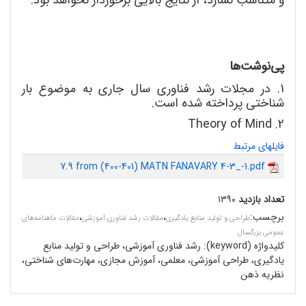
پی
نوشت
ها
1. در مجلات رشد فناوری سال جاری به موضوع بار
شناختی پرداخته شده است.
2. Theory of Mind
فایلهای مرتبط
7.9 from (400-401) MATN FANAVARY 4-3_-1.pdf
تعداد بازدید
۱۳۹۰
برچسب
:
،
،
طراحی و تولید منابع یادگیری
مقالات رشد فناوری آموزشی
مقالات ماهنامه‌های
عمومی بزرگسال
کلیدواژه (keyword):
رشد فناوری آموزشی، طراحی و تولید منابع
یادگیری، طراحی آموزشی، معلمی، آموزش مجازی، مهارت‌های شناختی،
نظریه ذهن