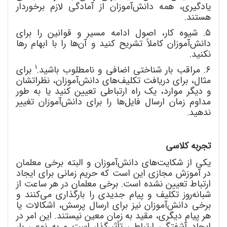
یادگیری، همه دانش
آموزان از آمادگی لازم برخوردار
هستند.
۵. شیوه کار، اصول ادامه مسیر و قوانین را برای
دانش
آموزان کاملاً تشریح کنید و آن
ها را با ابهام رها
نکنید.
1
۶. مراقب بار شناختی اضافی و نامطلوب باشید.
برای
مثال، برای دریافت تکلیف
های دانش
آموزان، نظراتشان
و دیگر موارد، یک راه ارتباطی تعیین کنید یا به طور
مداوم زمان ارسال فایل
ها را برای دانش
آموزان تغییر
ندهید.
تجربه کلاسی
یکی از شکایت
های دانش
آموزان و البته برخی معلمان
در آموزش مجازی این است که حریم زمانی برای ایجاد
ارتباط تعیین نشده است. برخی معلمان در هر ساعت از
شبانه
روز تکلیف و پیام جدیدی را بارگذاری می
کنند و
برخی دانش
آموزان نیز برای ارسال پرسش، اشکالات یا
هر پیام دیگری، مقید به زمان معین نیستند. این امر در
ایجاد آشفتگی ارتباطی تأثیرگذار است و به نوعی بار