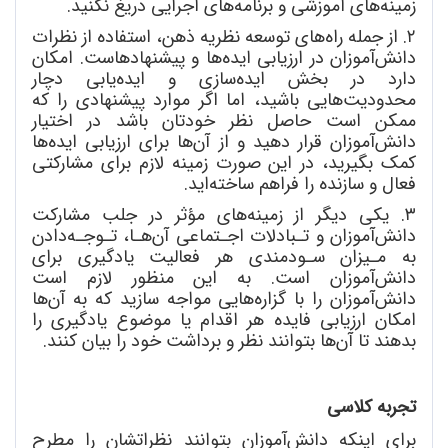
زمینه
های آموزشی و برنامه
های اجرایی دریغ نکنید.
۲. از جمله راه
های توسعه نظریه ذهن، استفاده از نظرات
دانش
آموزان در ارزیابی ایده
ها و پیشنهاد
هاست. امکان
دارد در بخش ایده
سازی و ایده
یابی دچار
محدودیت
هایی باشید، اما اگر موارد پیشنهادی را که
ممکن است حاصل نظر خودتان باشد در اختیار
دانش
آموزان قرار دهید و از آن
ها برای ارزیابی ایده
ها
کمک بگیرید، در این صورت زمینه لازم برای مشارکتی
فعال و سازنده را فراهم ساخته
اید.
۳. یکی دیگر از زمینه
های مؤثر در جلب مشارکت
دانش
آموزان و تـبادلات اجـتماعی آن
هـا، تـوجـه
دادن
به مـیزان سـودمندی هر فعالیت یادگیری برای
دانش
آموزان است. به این منظور لازم است
دانش
آموزان را با گزاره
هایی مواجه سازید که به آن
ها
امکان ارزیابی فایده هر اقدام یا موضوع یادگیری را
بدهند تا آن
ها بتوانند نظر و برداشت خود را بیان کنند.
تجربه کلاسی
برای اینکه دانش
آموزان بتوانند نظراتشان را مطرح