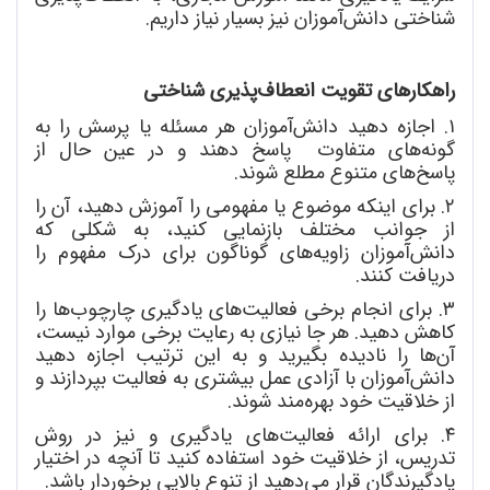
شناختی دانش
آموزان نیز بسیار نیاز داریم.
راهکارهای تقویت انعطاف
پذیری شناختی
۱. اجازه دهید دانش
آموزان هر مسئله یا پرسش را به
گونه
های متفاوت پاسخ دهند و در عین حال از
پاسخ
های متنوع مطلع شوند.
۲. برای اینکه موضوع یا مفهومی را آموزش دهید، آن را
از جوانب مختلف بازنمایی کنید، به شکلی که
دانش
آموزان زاویه
های گوناگون برای درک مفهوم را
دریافت کنند.
۳. برای انجام برخی فعالیت
های یادگیری چارچوب
ها را
کاهش دهید. هر جا نیازی به رعایت برخی موارد نیست،
آن
ها را نادیده بگیرید و به این ترتیب اجازه دهید
دانش
آموزان با آزادی عمل بیشتری به فعالیت بپردازند و
از خلاقیت خود بهره
مند شوند.
۴. برای ارائه فعالیت
های یادگیری و نیز در روش
تدریس، از خلاقیت خود استفاده کنید تا آنچه در اختیار
یادگیرندگان قرار می
دهید از تنوع بالایی برخوردار باشد.