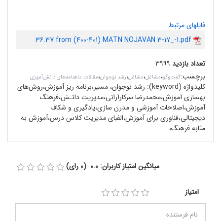
فایلهای مرتبط
36.37 from (400-401) MATN NOJAVAN 3-17_-1.pdf
تعداد بازدید
۳۹۹۹
برچسب
:
،
،
،
،
گفت‌وگو
مشاغل
مشاغل
رشد نوجوان
مقالات ماهنامه‌های دانش‌آموزی
کلیدواژه (keyword):
رشد نوجوان، مسیر،برنامه‌ ریز آموزش،روش‌های
بهسازی آموزش،محمدرضا سرکارآرانی،مد‌یریت د‌انـش،فرهنگ
آموزش،اصلاحات آموزشى و مد‌رن سازى،یاد‌گیری و شکاف
دیجیتالی،فناورى براى آموزش،الفبای مد‌یریت کلاس د‌رس،آموزش به
مثابه فرهنگ،
میانگین امتیاز کاربران: 0.0 (0 رای)
امتیاز