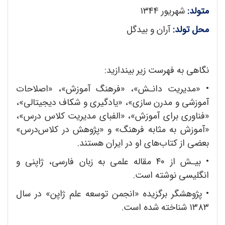
متولد:
شهریور ۱۳44
محل تولد:
آران و بیدگل
نگاهی به فهرست زیر بیندازید:
• «مد‌یریت د‌انـش»، «فرهنگ آموزش»، «اصلاحات
آموزشى و مد‌رن سازى»، «یاد‌گیری و شکاف دیجیتالی»،
«فناورى براى آموزش»، «الفبای مد‌یریت کلاس د‌رس»،
«آموزش به مثابه فرهنگ» و «پژوهش د‌ر کلاس‌د‌رس»
بعضی از کتاب‌های او د‌ر ایران هستند.
•
بیـش از ۴۰ مقاله علمی به زبان فارسی، ژاپنی و
انگلیسی نوشته است.
•
پژوهشگر برگزید‌ه «انجمن توسعه علم ژاپن» د‌ر سال
۱۳۸۳ شناخته شد‌ه است.