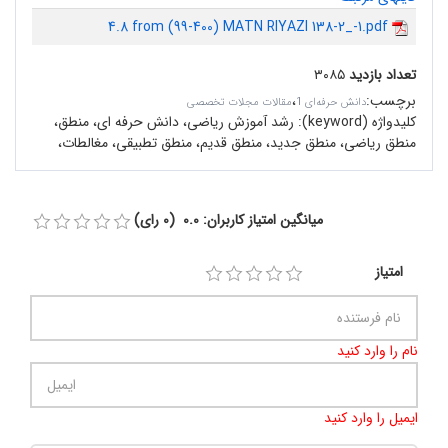
4.8 from (99-400) MATN RIYAZI 138-2_-1.pdf
تعداد بازدید
۳۰۸۵
برچسب
:
،
دانش حرفه‌ای 1
مقالات مجلات تخصصی
کلیدواژه (keyword):
رشد آموزش ریاضی، دانش حرفه ای، منطق،
منطق ریاضی، منطق جدید، منطق قدیم، منطق تطبیقی، مغالطات،
میانگین امتیاز کاربران: 0.0 (0 رای)
امتیاز
نام را وارد کنید
ایمیل را وارد کنید