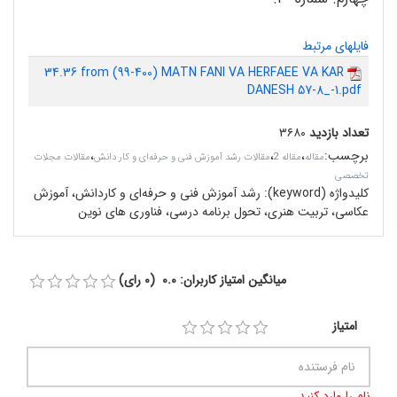
فایلهای مرتبط
34.36 from (99-400) MATN FANI VA HERFAEE VA KAR
DANESH 57-8_-1.pdf
تعداد بازدید
۳۶۸۰
برچسب
:
،
،
،
مقاله
مقاله 2
مقالات رشد آموزش فنی و حرفه‌ای و کار دانش
مقالات مجلات
تخصصی
کلیدواژه (keyword):
رشد آموزش فنی‌ و‌ حرفه‌ای و کاردانش، آموزش
عکاسی، تربیت هنری، تحول برنامه درسی، فناوری های نوین
میانگین امتیاز کاربران: 0.0 (0 رای)
امتیاز
نام را وارد کنید