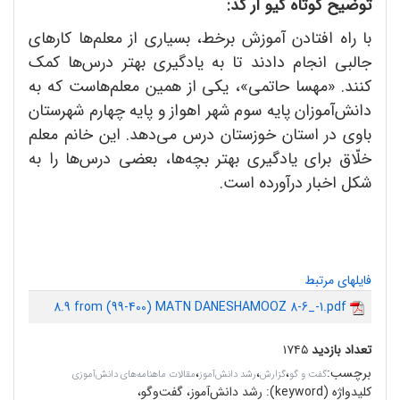
توضیح کوتاه کیو آر کد:
با راه افتادن آموزش برخط، بسیاری از معلم‌ها کارهای
جالبی انجام دادند تا به یادگیری بهتر درس‌ها کمک
کنند. «مهسا حاتمی»، یکی از همین معلم‌هاست که به
دانش‌آموزان پایه سوم شهر اهواز و پایه چهارم شهرستان
باوی در استان خوزستان درس می‌دهد. این خانم معلم
خلّاق برای یادگیری بهتر بچه‌ها، بعضی درس‌ها را به
شکل اخبار درآورده است.
فایلهای مرتبط
8.9 from (99-400) MATN DANESHAMOOZ 8-6_-1.pdf
تعداد بازدید
۱۷۴۵
برچسب
:
،
،
،
گفت و گو
گزارش
رشد دانش‌آموز
مقالات ماهنامه‌های دانش‌آموزی
کلیدواژه (keyword):
رشد دانش‌آموز، گفت‌وگو،