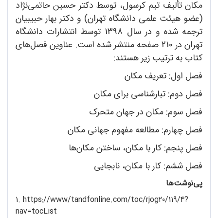
مکان تألیف تیم کرسول، توسط دکتر حسین حاتمی‌نژاد
(عضو هیئت علمی دانشگاه تهران) و دکتر بهار حبیبیان
ترجمه شده و در سال 1398 توسط انتشارات دانشگاه
تهران در 210 صفحه منتشر شده است. عناوین فصل‌های
کتاب به ترتیب زیر هستند:
فصل اول: تعریف مکان
فصل دوم: تبارشناسی برای مکان
فصل سوم: مکان در جهان متحرک
فصل چهارم: مطالعه مفهوم جهانی مکان
فصل پنجم: کار با مکان، ساختن مکان‌ها
فصل ششم: کار با مکان، نابجایی
پی
نوشت
ها
1. https://www/tandfonline.com/toc/rjog20/119/4?
nav=tocList