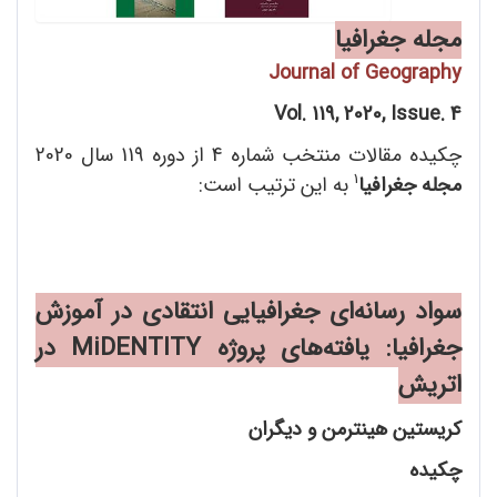
مجله جغرافیا
Journal of Geography
Vol. 119, 2020, Issue. 4
چکیده مقالات منتخب شماره 4 از دوره 119 سال 2020
1
مجله جغرافیا
به این ترتیب است:
سواد رسانه
ای جغرافیایی انتقادی در آموزش
جغرافیا: یافته
های پروژه
MiDENTITY
در
اتریش
کریستین هینترمن و دیگران
چکیده