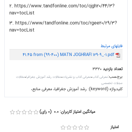
2. https://www.tandfonline.com/toc/cjgh20/44/3?
nav=tocList
3. https://www/tandfonline.com/toc/rgee20/29/3?
nav=tocList
فایلهای مرتبط
41.45 from (99-400) MATN JOGHRAFI 129-9_-1.pdf
تعداد بازدید
۳۳۲۰
برچسب
:
،
،
،
معرفی کتاب
معرفی کتاب و نشریات
مقالات رشد آموزش جغرافیا
مقالات
مجلات تخصصی
کلیدواژه (keyword):
رشد آموزش جغرافیا، معرفی منابع،
میانگین امتیاز کاربران: 0.0 (0 رای)
امتیاز