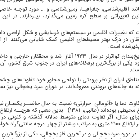
ند اقلیم‌شناسی، جغرافیـا، زمین‌شناسی و ... مورد توجـه خاصی 
ین تغییراتی بر سطح کره زمین می‌گذارد، بپـردازند. در این 
.
ت که تغییرات اقلیمی بر سیستم‌های فرسایشی و شکل اراضی داشت
قان در درک بهتر محیط‌های اقلیمی کمک شایانی می‌کنند. از ای
پذیرشده است.
در ایران نیز مطالعات جدی درباره آثار مستقیم یخ‌بندان کواترنر 
ود یکی از بزرگ‌ترین برفخانه‌های ایران در جنوب شرق کشور، آن 
است.
 مناطق ایران از نظر برودتی با نواحی مجاور خود تفاوت‌های چشم
به چاله‌های برودتی معروف‌اند، در دوران سرد یخچالی نیز ن
فاوت دما یا «آنومالی حرارتی» نسبت به حال حاضــر یکسـان ن
ایران مرکزی، آنومالی‌های حرارتی تابعی از ارتفاع محیطی بوده‌ا
‌گراد خواهد بود.
 دوره سرد یخچالی و در آخرین فاز یخچالی، یکی از بزرگ‌ترین 