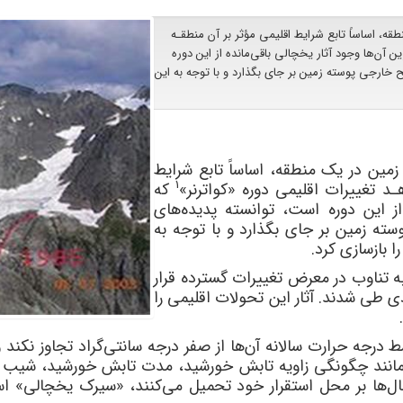
ه، اساساً تابع شرایط اقلیمی مؤثر بر آن منطقـه
 تغییرات اقلیمی دوره «کواترنر»۱ که مهم‌ترین آن‌ها وجود آثار یخچالی باقی‌مانده از این دوره
خارجی پوسته زمین بر جای بگذارد و با توجه به این
مین در یک منطقه، اساساً تابع شرایط
1
ـد تغییرات اقلیمی دوره «کواترنر»
که
 از این دوره است، توانسته پدیده‌های
ته زمین بر جای بگذارد و با توجه به
 بازسازی کرد.
به تناوب در معرض تغییرات گسترده قرار
 طی شدند. آثار این تحولات اقلیمی را
درجه حرارت سالانه آن‌ها از صفر درجه سانتی‌گراد تجاوز نکند 
 مانند چگونگی زاویه تابش خورشید، مدت تابش خورشید، شیب 
ال‌ها بر محل استقرار خود تحمیل می‌کنند، «سیرک یخچالی» اس