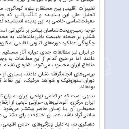
تغییرات اقلیمی بین محققان علوم گوناگون، مان
تحلیل علل این پـدیـده و تـأثیـراتـی که چن
معرفت‌شناسی خاصی به این پدیده اندیشیده‌اند
توجه زمیـن‌ریخت‌شناسان بیشتر بر تأثیراتی اس
شکلی بر صحنه طبیعت باقی‌مانده
اند، به محق
چگونگی عملکرد دوره‌های تناوبی اقلیمی امکان‌
دادند. اما در هیچ کدام از این مطالعات به وج
مناطق ایران محسوب می‌شود، اشاره‌ای نشده 
بررسی‌های انجام‌گرفته نشان دادند، بسیاری از
دوران سنوزوئیک و شواهد مرفیک، این نقاط که 
بوده‌اند.
بدیهی است که در تمامی نواحی ایران، میزان ت
سانتی‌گراد باشد، همیـن اختلاف بـرای دشتـی در ارتفاع 2100 متری به مراتب بیشتر از چهار درجه سانتی
دهبکری بم، به دلیل ویژگی‌های خاص اقلیمی، در