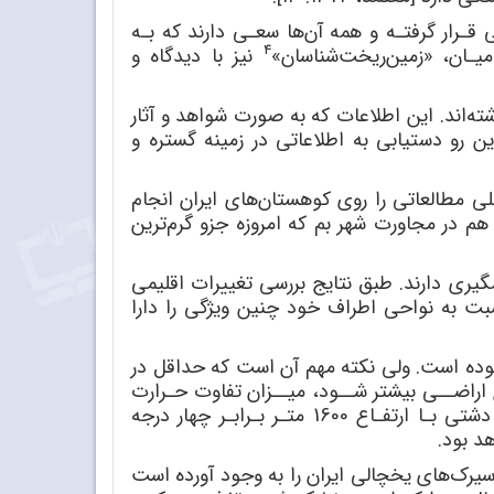
قـرار گرفتـه و همه آن‌ها سعـی دارند که بـه
4
میـان، «زمین‌ریخت‌شناسان»
نیز با دیدگاه و
ه‌اند. این اطلاعات که به صورت شواهد و آثار
ن رو دستیابی به اطلاعاتی در زمینه گستره و
در سال 1933 آغاز شد و محققان خارجی و داخلی مطالعاتی را روی کوهستان‌های ایران انجام
هم در مجاورت شهر بم که امروزه جزو گرم‌ترین
گیری دارند. طبق نتایج بررسی تغییرات اقلیمی
سبت به نواحی اطراف خود چنین ویژگی را دارا
بوده است. ولی نکته مهم آن است که حداقل در
ند (طالبی، ۱۳۸۱). بدین معنی که هرچــه ارتفاع اراضــی بیشتر شــود، میــزان تفاوت حـرارت
محیطـی آن بـا زمـان حاضر بیشتـر می‌شود. برای مثال، اگر تفاوت دمای متوسط سالانه گذشته و کنونی در دشتی بـا ارتفـاع 1600 متـر بـرابـر چهار درجه
سیرک‌های یخچالی ایران را به وجود آورده است