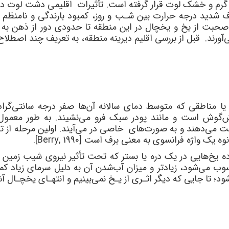
گرم و خشک لوت قرار گرفته است. تأثیرات اقلیمی دشت لوت در
تلاف شدید درجه حرارت بین شـب و روز، کمبود بارندگی و نامنظم 
صحبت از یخ و یخچال در این منطقه تا حدودی دور از ذهن به 
ی‌آورند. قبل از بررسی اقلیم دیرینه منطقه، به تعریف چند اصطلاح
ا مناطقی که متوسط دمای سالانه آن‌ها صفر درجه سانتی‌گراد
شش‌گوش است و مانند پودر سبک فرو می‌نشیند. به طور معمول 
ت می‌دهند و به صورت‌های خاصی در می‌آیند. اولین مرحله از 
و نوه یک واژه فرانسوی به معنی برف است
[Berry, 1990]
.
 یخ‌هایی در یک دره یا بستر که تحت تأثیر نیروی شیب زمین از 
 می‌شود، زیادتر و میزان آب‌شدن آن به دلیل سرمای زیاد کم
شود؛ تا جایی که دیگر اثـری از یـخ نمی‌بینیم و انتهـای یخچـال آ