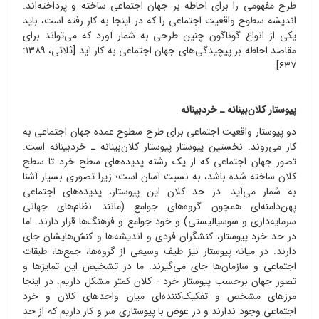
طرح مفهومی را برای احاطه بر جهان اجتماعی ساخته و پرداخته
اند.
اندیشه سطوح واقعیت اجتماعی را که در اینجا به کار رفته است، باید
یکی از انواع گوناگون چنین طرحی به شمار آورد که می
تواند برای
مقاصد احاطه بر پیچیدگی
های جهان اجتماعی به کار آید [ثلاثی، ۱۳۸۹:
۶۳۷].
پیوستار کلان
بینانه ـ خردبینانه
دو پیوستار واقعیت اجتماعی برای طرح سطوح عمده جهان اجتماعی به
کار می
روند. نخستین پیوستار پیوستار کلان
بینانه ـ خردبینانه است.
تصور جهان اجتماعی که از یک رشته پدیده
های سطح خرد تا سطح
کلان ساخته شده باشد، به نسبت آسان است؛ زیرا تصوری بسیار آشنا
به شمار می
آید. در حد کلان این پیوستار، پدیده
های اجتماعی
پهن
دامنه
ای همچون گروه
های جوامع (مانند نظام
های جهانی
سرمایه
داری و سوسیالیستی) و خود جوامع و فرهنگ
ها قرار دارند. اما
در حد خرد پیوستار، کنشگران فردی و اندیشه
ها و کنش
هایشان جای
دارند. در میانه پیوستار نیز طیف وسیعی از گروه
ها، جمع
ها، طبقات
اجتماعی و سازمان
ها جای می
گیرند. ما در تشخیص این تمایزها و
تصور جهان برحسب پیوستار خرد - کلان کمتر مشکل داریم. در اینجا
مرزهای مشخص و تفکیک
کننده
ای میان واحدهای کلان و خرد
اجتماعی وجود ندارند و در عوض با پیوستاری سر و کار داریم که از حد