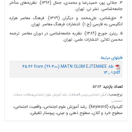
۳. جلائی پور، حمیدرضا و محمدی، جمال (۱۳۹۶). نظریه
های متأخر
جامعه
شناسی. نشر نی. تهران.
۴. حق
شناس، علی
محمد و دیگران (۱۳۷۹). فرهنگ معاصر هزاره
انگلیسی به فارسی (ج ۱). انتشارات فرهنگ معاصر. تهران.
۵. ریترز، جورج (۱۳۸۹). نظریه جامعه
شناسی در دوران معاصر. ترجمه
محسن ثلاثی. انتشارات علمی. تهران.
فایلهای مرتبط
45.46 from (99-400) MATN OLUM EJTEMAEE 85-
13_-1.pdf
تعداد بازدید
۵۲۸۴
برچسب
:
،
،
دانش اجتماعی بومی 4
مقالات رشد آموزش علوم اجتماعی
مقالات مجلات
تخصصی
کلیدواژه (keyword):
رشد آموزش علوم اجتماعی، واقعیت اجتماعی،
سطوح خرد و کلان، سطوح ذهنی و عینی، پیوستار تلفیقی،