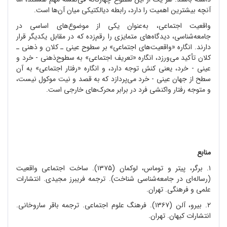
آنچه بیشترین اهمیت را دارد، رابطه دیالکتیکی میان آن
ها است.
واقعیت اجتماعی، به
عنوان یکی از موضوع
های اساسی در
جامعه
شناسی، دیدگاه
های متمایزی را رقم
زده که در مقابل یکدیگر قرار
دارند. انگاره «واقعیت
های اجتماعی» بر سطوح عینی ـ کلان و ذهنی ـ
کلان تأکید می
ورزد، انگاره «تعریف اجتماعی» به سطوح
ذهنی - خرد و
عینی - خرد، یعنی کنش توجه دارد، و انگاره «رفتار اجتماعی» به آن
سطح از جهان عینی - خرد می
پردازد که به قصد و نیت موکول نیست،
و متوجه رفتار واکنشی فرد در برابر محرک
های خارجی است.
منابع
۱. برگر، پیتر و توماس، لوکمان (۱۳۷۵). ساخت اجتماعی واقعیت
(رساله
ای در جامعه
شناسی شناخت). ترجمه فریبرز مجیدی. انتشارات
علمی و فرهنگی. تهران.
۲. بیرو، آلن (۱۳۶۷). فرهنگ علوم اجتماعی. ترجمه باقر ساروخانی.
انتشارات کیهان. تهران.