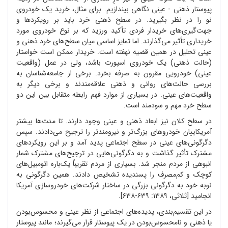
پیوستار ذهنی - عینی نگاهی بیندازیم. برای مثال، خرید یک خودروی
نو را در نظر بگیرید. در سطح ذهنی خرد باید بر رویکردها و
جهت
گیری
های خریدار فردی تأکید ورزید که بر نوع خودروی مورد
خریداری تأثیر می
گذارند. اما تمایز اساسی میان سطح
های خرد ذهنی و
عینی تحلیل در همین قضیه نهفته است. خریدار ممکن است خواستار
(حالت ذهنی) یک خودروی اسپورت باشد، ولی در عمل (واقعیت
عینی) خودرویی مقرون به صرفه بخرد. برخی از جامعه
شناسان به
بررسی حالت
های روانی و ذهنی علاقه
مندند و برخی دیگر به
واقعیت
های عینی. در بسیاری از موارد فهم رابطه متقابل بین این دو
سطح خرد مهم و سودمند است.
در سطح کلان نیز ابعاد ذهنی و عینی وجود دارند. تا مدت
ها بیشتر
آمریکاییان خودروهای بزرگ
تر و نیرومندتر را ترجیح می
دادند. سپس
دگرگونی
های عینی در سطح اجتماعی پدید آمد و بر این رویکردهای
مشترک تأثیر گذاشت و به دگرگونی
هایی در ترجیح
های مشترک شمار
انبوهی از مردم منجر شد. بسیاری از مردم تقریباً یک
باره اتومبیل
های
کوچک و کم
مصرف را پسندیده تشخیص دادند. همین دگرگونی به
نوبه خود به دگرگونی بزرگی در ساختار شرکت
های خودروسازی آمریکا
انجامید [ثلاثی، ۱۳۸۹: ۶۳۹-۶۳۸].
در این تقسیم
بندی، پدیده
های اجتماعی از نظر عینی و محسوس
بودن
یا ذهنی و نامحسوس
بودن در یک پیوستار قرار می
گیرند؛ مانند پیوستار