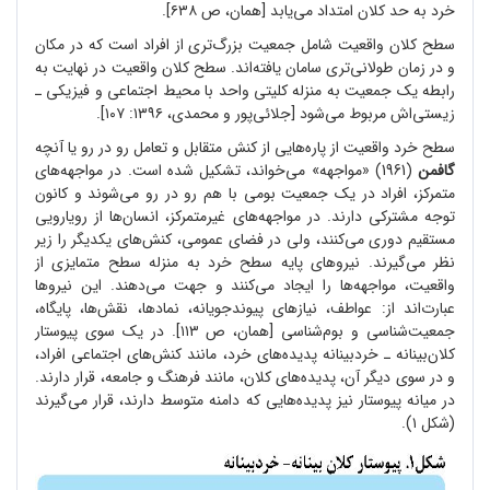
خرد به حد کلان امتداد می
یابد [همان، ص ۶۳۸].
سطح کلان واقعیت شامل جمعیت بزرگ
تری از افراد است که در مکان
و در زمان طولانی
تری سامان یافته
اند. سطح کلان واقعیت در نهایت به
رابطه یک جمعیت به منزله کلیتی واحد با محیط اجتماعی و فیزیکی ـ
زیستی
اش مربوط می
شود [جلائی
پور و محمدی، ۱۳۹۶: ۱۰۷].
سطح خرد واقعیت از پاره
هایی از کنش متقابل و تعامل رو در رو یا آنچه
گافمن
(1961) «مواجهه» می
خواند، تشکیل شده است. در مواجهه
های
متمرکز، افراد در یک جمعیت بومی با هم رو در رو می
شوند و کانون
توجه مشترکی دارند. در مواجهه
های غیرمتمرکز، انسان
ها از رویارویی
مستقیم دوری می
کنند، ولی در فضای عمومی، کنش
های یکدیگر را زیر
نظر می
گیرند. نیروهای پایه سطح خرد به منزله سطح متمایزی از
واقعیت، مواجهه
ها را ایجاد می
کنند و جهت می
دهند. این نیروها
عبارت
اند از: عواطف، نیازهای پیوندجویانه، نمادها، نقش
ها، پایگاه،
جمعیت
شناسی و بوم
شناسی [همان، ص ۱۱۳]. در یک سوی پیوستار
کلان
بینانه ـ خردبینانه پدیده
های خرد، مانند کنش
های اجتماعی افراد،
و در سوی دیگر آن، پدیده
های کلان، مانند فرهنگ و جامعه، قرار دارند.
در میانه پیوستار نیز پدیده
هایی که دامنه متوسط دارند، قرار می
گیرند
(شکل ۱).