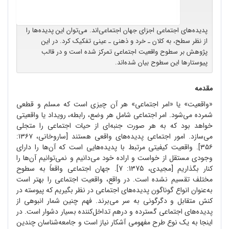
پدیده‌های اجتماعی اجزای جهان اجتماعی‌اند. می‌توان این پدیده‌ها را
از نظر سطح، به کلان ـ خرد و ذهنی ـ عینی تفکیک کرد. در این
پژوهش بر سطوح واقعیت اجتماعی تمرکز شده است و در قالب
پیوستارها این سطوح بیان شده‌اند.
مقدمه
«واقعیت» یا «امر اجتماعی» هر آن چیزی است که مسلم و قطعی
شمرده می
شود. امر اجتماعی شامل هر وضع، رابطه، رویداد یا واقعیتی
خواهد بود که به هر صورت جنبه
ای از حیات اجتماعی را متجلی
می
سازد. امور اجتماعی پدیده
های واقعی هستند [ساروخانی، ۱۳۶۷:
۳۵۶]. واقعیت کیفیتی مرتبط با پدیده
هایی است که آن
ها را دارای
وجودی مستقل از خواست و اراده خود می
دانیم و نمی
توانیم آن
ها را
کنار بگذاریم [مجیدی، 1375: 7]. جهان اجتماعی واقعاً به سطوح
مختلف تقسیم نشده است. در واقع، واقعیت اجتماعی را بهتر است
به
عنوان انواع گوناگون پدیده
های اجتماعی در نظر بگیریم که پیوسته در
کنش متقابل و دگرگونی به سر می
برند. فهم چنین شمار انبوهی از
پدیده
های اجتماعی گسترده و درهم تداخل
کننده بسیار دشوار است. در
اینجا به یک نوع طرح مفهومی آشکار نیاز است و جامعه
شناسان چندین