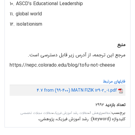
10. ASCD’s Educational Leadership
11. global world
12. isolationism
منبع
مرجع این ترجمه، از آدرس زیر قابل دسترسی است.
https://nepc.colorado.edu/blog/tofu-not-cheese
فایلهای مرتبط
4.7 from (99-400) MATN FIZIK 129-2_-1.pdf
تعداد بازدید
۲۹۹۲
برچسب
:
،
،
،
مقاله
پژوهش 1
مقالات رشد آموزش فیزیک
مقالات مجلات تخصصی
کلیدواژه (keyword):
رشد آموزش فیزیک، پژوهشی،