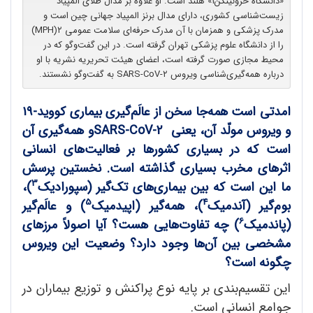
«دانشگاه خرونینگن۱» هلند است. او علاوه بر مدال طلای المپیاد
زیست‌شناسی کشوری، دارای مدال برنز المپیاد جهانی چین است و
مدرک پزشکی و همزمان با آن مدرک حرفه‌ای سلامت عمومی ۲(MPH)
را از دانشگاه علوم پزشکی تهران گرفته است. در این گفت‌وگو که در
محیط مجازی صورت گرفته است، اعضای هیئت تحریریه نشریه با او
درباره همه‌گیری‌شناسی ویروس SARS-CoV-۲ به گفت‌وگو نشستند.
امدتی است همه
جا سخن از عالَم
گیری بیماری کووید-۱۹
و ویروس مولّد آن، یعنی
SARS-CoV-2
و همه
گیری آن
است که در بسیاری کشورها بر فعالیت
های انسانی
اثرهای مخرب بسیاری گذاشته است. نخستین پرسش
3
ما این است که بین بیماری
های تک
گیر (سپورادیک
)،
5
4
بوم
گیر (آندمیک
)، همه
گیر (اپیدمیک
) و عالَم
گیر
6
(پاندمیک
) چه تفاوت
هایی هست؟ آیا اصولاً مرزهای
مشخصی بین آن
ها وجود دارد؟ وضعیت این ویروس
چگونه است؟
این تقسیم‌بندی بر پایه نوع پراکنش و توزیع بیماران در
جوامع انسانی است.