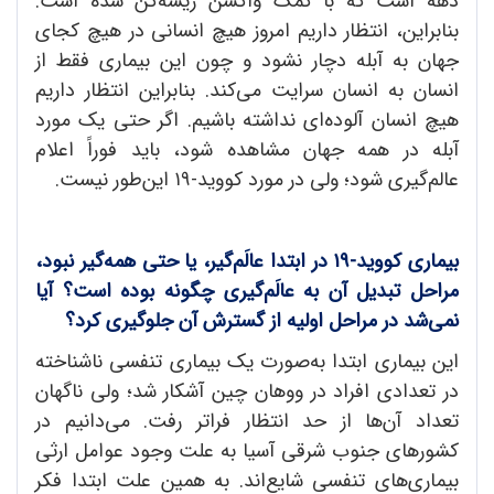
دهه است که با کمک واکسن ریشه‌کن شده است.
بنابراین، انتظار داریم امروز هیچ انسانی در هیچ کجای
جهان به آبله دچار نشود و چون این بیماری فقط از
انسان به انسان سرایت می‌کند. بنابراین انتظار داریم
هیچ انسان آلوده‌ای نداشته باشیم. اگر حتی یک مورد
آبله در همه جهان مشاهده شود، باید فوراً اعلام
عالم‌گیری شود؛ ولی در مورد کووید-۱۹ این‌طور نیست.
بیماری کووید-۱۹ در ابتدا عالَم
گیر، یا حتی همه
گیر نبود،
مراحل تبدیل آن به عالَم
گیری چگونه بوده است؟ آیا
نمی
شد در مراحل اولیه از گسترش آن جلوگیری کرد؟
این بیماری ابتدا به‌صورت یک بیماری تنفسی ناشناخته
در تعدادی افراد در ووهان چین آشکار شد؛ ولی ناگهان
تعداد آن‌ها از حد انتظار فراتر رفت. می‌دانیم در
کشورهای جنوب شرقی آسیا به علت وجود عوامل ارثی
بیماری‌های تنفسی شایع‌‌اند. به همین علت ابتدا فکر