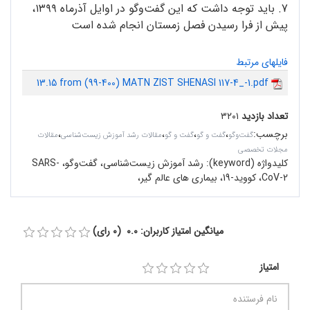
7. باید توجه داشت که این گفت‌وگو در اوایل آذرماه ۱۳۹۹،
پیش از فرا رسیدن فصل زمستان انجام شده است
فایلهای مرتبط
13.15 from (99-400) MATN ZIST SHENASI 117-4_-1.pdf
تعداد بازدید
۳۲۰۱
برچسب
:
،
،
،
،
گفت‌وگو
گفت و گو
گفت و گو
مقالات رشد آموزش زیست‌شناسی
مقالات
مجلات تخصصی
کلیدواژه (keyword):
رشد آموزش زیست‌شناسی، گفت‌وگو، SARS-
CoV-2، کووید-19، بیماری های عالم گیر،
میانگین امتیاز کاربران: 0.0 (0 رای)
امتیاز