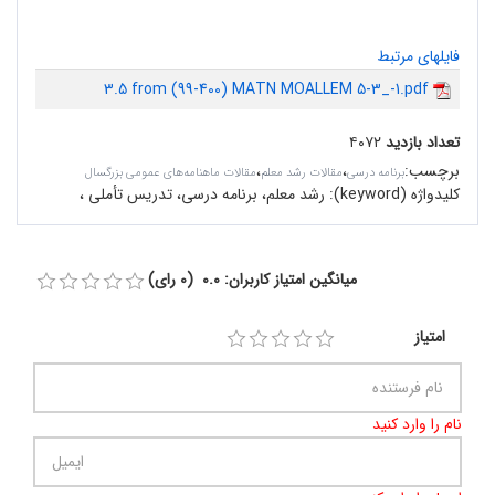
فایلهای مرتبط
3.5 from (99-400) MATN MOALLEM 5-3_-1.pdf
تعداد بازدید
۴۰۷۲
برچسب
:
،
،
برنامه درسی
مقالات رشد معلم
مقالات ماهنامه‌های عمومی بزرگسال
کلیدواژه (keyword):
رشد معلم، برنامه درسی، تدریس تأملى ،
میانگین امتیاز کاربران: 0.0 (0 رای)
امتیاز
نام را وارد کنید