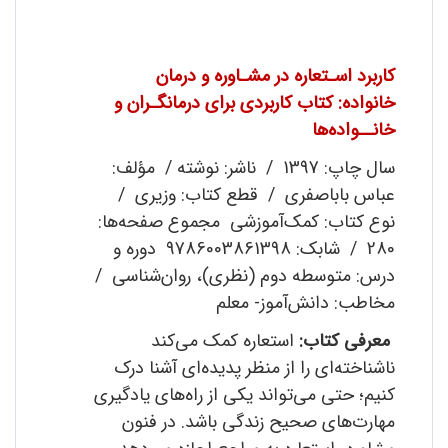
کاربرد اسـتعاره در مشـاوره و درمان
خانواده:
کتاب کاربردی برای درمانگـران و
خانــواده‌ها
سال چاپ: 1397 / ناشر: نوشته / مؤلف:
عباس باباصفری / قطع کتاب: وزیری /
نوع کتاب: کمک‌آموزشی مجموع صفحه‌ها:
280 / شابک: 9786003861398 دوره و
درس: متوسطه دوم (نظری)، روان‌شناسی /
مخاطب: دانش‌آموز- معلم
معرفی کتاب:
استعاره کمک می‌کند
ناشناخته‌ای را از منظر پدیده‌ای آشنا درک
کنیم؛ حتی می‌تواند یکی از راه‌های یادگیری
مهارت‌های صحیح زندگی ‌باشد. در فنون