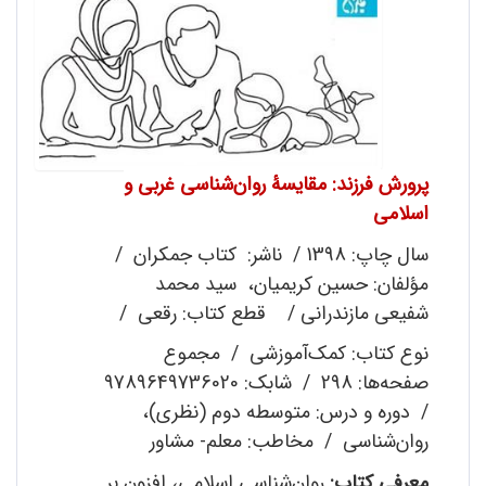
پرورش فرزند: مقایسۀ روان‌شناسی غربی و
اسلامی
سال چاپ: 1398 / ناشر: کتاب جمکران /
مؤلفان: حسین کریمیان، سید محمد
شفیعی مازندرانی / قطع کتاب: رقعی /
نوع کتاب: کمک‌آموزشی / مجموع
صفحه‌ها: 298 / شابک: 9789649736020
/ دوره و درس: متوسطه دوم (نظری)،
روان‌شناسی / مخاطب: معلم- مشاور
معرفی کتاب:
روان‌شناسی اسلامی، افزون بر