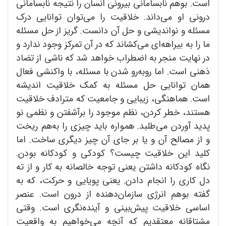
است. بوهم نابسامانی بیرونی انسان را نتیجه نابسامانی
درونی او می‌داند. خلاقیت را می‌توان توانایی درک
مسئله و نواندیشی و حل آن دانست. گریز از حل مسئله
ما را به بیراهه‌ای می‌کشاند که در آن تمرکز وجود ندارد و
در نهایت منجر به اضطراب خواهد شد که ناشی از تضاد
ذهنی است. اما روبه‌رو شدن با مسئله، با واکنشی فعال
همان توانایی حل مسئله به کمک خلاقیت اندیشه
است. هماهنگی، زیبایی و جامعیت که مترادف خلاقیت
هستند، خطر کردن، نظم موجود را برآشفتن و نظمی نو
پدید آوردن می‌طلبد. همواره باید چیزی را به‌هم ریخت
و از مصالح آن و یا بر جای آن چیز دیگری ساخت. اما
کلید این خلاقیت چیست؟ کودکی و کودکانه بودن.
نگاه کودکانه داشتن یعنی توجه خالصانه به کار و از ته
دل کاری را انجام دادن. یعنی پویایی و حرکت، که به
گفته بوهم انرژی سازمان‌دهنده از درون است. عنصر
اساسی خلاقیت پیش‌بینی و آینده‌نگری است. وقتی
مشتاقانه معتقدیم که آنچه می‌خواهیم به واقعیت