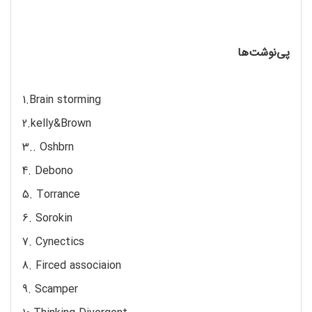
پی‌نوشت‌ها
1.Brain storming
2.kelly&Brown
3.. Oshbrn
4. Debono
5. Torrance
6. Sorokin
7. Cynectics
8. Firced associaion
9. Scamper