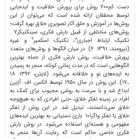
دست کم200 روش برای پرورش خلاقیت و ایده‌یابی
توسط محققان ارائه شده است که می‌توان از این
روش‌ها در آموزش و خلق آثار تصویری خلاق بهره گرفت؛
روش‌های مختلفی از قبیل بارش فکری، سینکتیکز7 .
9
8
تکنیک‌ ارتباط اجباری
، تکنیک‌ اسکمپر
و غیره
(نیرومند، 1391: 6). در میان الگوها و روش‌های متعدد
پرورش خلاقیت، روش بارش فکری از جمله بهترین
الگوهایی است که در مدت زمانی کوتاه، منجر به رسیدن
به ایده‌های نو و خلاقانه می‌شود. (لاپتن، 1392: 18
ـ17). این روش در سال 1950 توسط الکس. اف. آژبرن
ابداع شد و با سرعت به روشی محبوب برای کمک به
افراد در زمینه تفکر خلاق، حتی افرادی که به هیچ‌وجه
خلاق نمی‌دانستند، تبدیل شد. در این روش از تفکر
خلاق یا تفکر واگرا10 باری دستیابی به بهترین ایده‌های
مفهومی و هسته‌ای استفاده می‌شود. در روش بارش
فکری خاصی حاکم است که رعایت آن‌ها منجر به