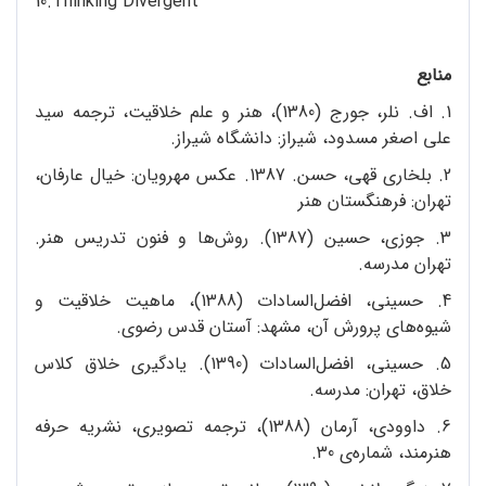
10.Thinking Divergent
منابع
1. اف. نلر، جورج (1380)، هنر و علم خلاقیت، ترجمه سید
علی اصغر مسدود، شیراز: دانشگاه شیراز.
2. بلخاری قهی، حسن. 1387. عکس مهرویان: خیال عارفان،
تهران: فرهنگستان هنر
3. جوزی، حسین (1387). روش‌ها و فنون تدریس هنر.
تهران مدرسه.
4. حسینی، افضل‌السادات (1388)، ماهیت خلاقیت و
شیوه‌های پرورش آن، مشهد: آستان قدس رضوی.
5. حسینی، افضل‌السادات (1390). یادگیری خلاق کلاس
خلاق، تهران: مدرسه.
6. داوودی، آرمان (1388)، ترجمه تصویری، نشریه‌ حرفه
هنرمند، شماره‌ی 30.