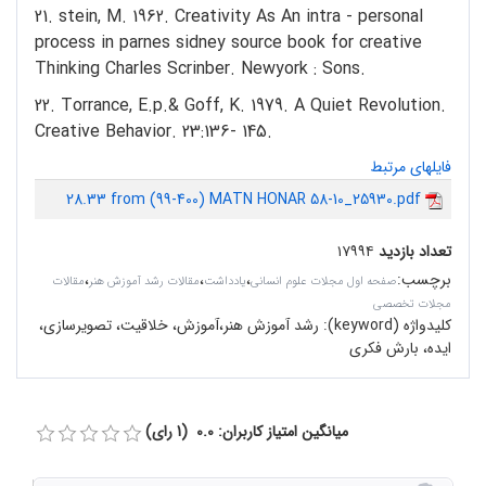
21. stein, M. 1962. Creativity As An intra - personal
process in parnes sidney source book for creative
Thinking Charles Scrinber. Newyork : Sons.
22. Torrance, E.p.& Goff, K. 1979. A Quiet Revolution.
Creative Behavior. 23:136- 145.
فایلهای مرتبط
28.33 from (99-400) MATN HONAR 58-10_25930.pdf
تعداد بازدید
۱۷۹۹۴
برچسب
:
،
،
،
صفحه اول مجلات علوم انسانی
یادداشت
مقالات رشد آموزش هنر
مقالات
مجلات تخصصی
کلیدواژه (keyword):
رشد آموزش هنر،آموزش، خلاقیت، تصویرسازی،
ایده، بارش فکری
میانگین امتیاز کاربران: 0.0 (1 رای)