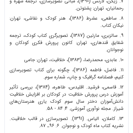
7. زیگن، لارنس (1390)، مبانی تصویرسازی، ترجمه شهره و
رحمانیان، تهران: پشتوتن.
8. ساطعی، عشرط (1386)، هنر کودک و نقاشی، تهران:
نیکان کتاب.
9. سالزبری، مارتین (1387)، تصویرگری کتاب کودک، ترجمه
شقایق قندهاری، تهران: کانون پرورش فکری کودکان و
نوجوانان.
10. عابدی، محمدرضا، (1383)، خلاقیت، تهران: جامی
11. فاضل، فاطمه (1386)، چگونه برای کتاب تصویرسازی
کنیم، فصلنامه گرافیک و چاپ، شماره سوم.
12. قاسمی‌، فرشید. اقلیدس، طاهره، (1384)، بررسی تأثیر
آموزش‌ درس پرورش خلاقیت در کودکان بر افزایش خلاقیت
دانش‌آموزان دختر سال سوم کودک یاری هنرستان‌های
شیراز. مجله نوآوری آموزشی. 4: 84 - 58.
13. کاملان،‌ الیاس. (1391). تصویرسازی در قالب خلاقیت.
نشریه کتاب ماه کودک و نوجوان. 6: 96ـ 87.