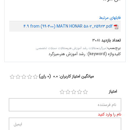
فایلهای مرتبط
4.9 from (99-400) MATN HONAR 58-2_25923.pdf
تعداد بازدید
۳۰۸۱
برچسب
:
،
،
میزگرد
مقالات رشد آموزش هنر
مقالات مجلات تخصصی
کلیدواژه (keyword):
رشد آموزش هنر،میزگرد
میانگین امتیاز کاربران: 0.0 (0 رای)
امتیاز
نام را وارد کنید