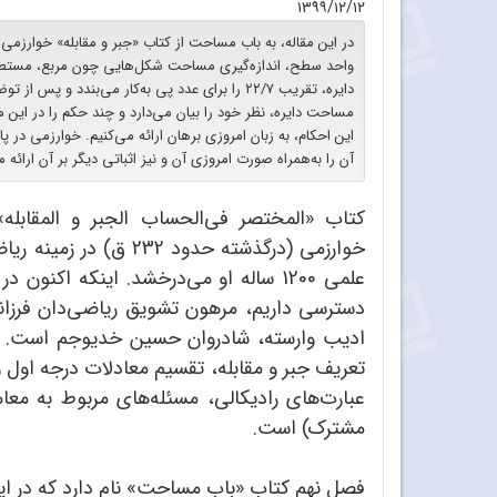
۱۳۹۹/۱۲/۱۲
در این مقاله، به باب مساحت از کتاب «جبر و مقابله» خوارزمی
واحد سطح، اندازه‌گیری مساحت شکل‌هایی چون مربع، مستطی
دایره، تقریب ۲۲/۷ را برای عدد پی به‌کار می‌بندد
مساحت دایره، نظر خود را بیان می‌دارد و چند حکم را در این م
این احکام، به زبان امروزی برهان ارائه می‌کنیم. خوارزمی در 
آن را به‌همراه صورت امروزی آن و نیز اثباتی دیگر بر آن ارائه 
کتاب «المختصر فی‌الحساب الجبر و المقابل
خوارزمی (درگذشته حدود 
علمی 1200 ساله او می‌درخشد. اینکه اکنو
دسترسی داریم، مرهون تشویق ریاضی‌دان فرزانه،
ادیب وارسته، شادروان حسین خدیوجم است. ک
تعریف جبر و مقابله، تقسیم معادلات درجه اول 
عبارت‌های رادیکالی، مسئله‌های مربوط به مع
مشترک) است.
فصل نهم کتاب «باب مساحت» نام دارد که در این 