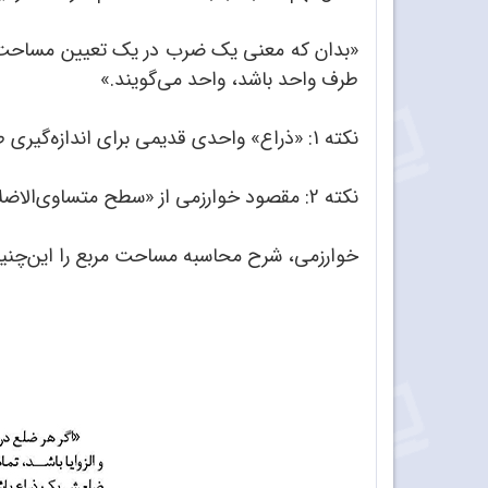
«بدان که معنی یک ضرب در یک تعیین مساحت اس
طرف واحد باشد، واحد می‌گویند.»
نکته 1: «ذراع» واحدی قدیمی برای اندازه‌گیری طول است.
نکته 2: مقصود خوارزمی از «سطح متساوی‌الاضلاع و الزوایا»، همان شکلی است که آن را با نام «مربع» می‌شناسیم.
خوارزمی، شرح محاسبه مساحت مربع را این‌چنین