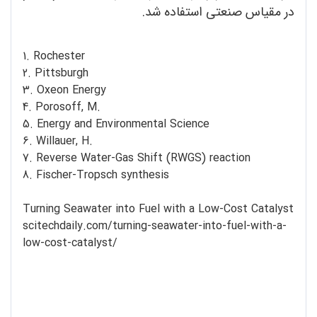
در مقیاس صنعتی استفاده شد.
1. Rochester
2. Pittsburgh
3. Oxeon Energy
4. Porosoff, M.
5. Energy and Environmental Science
6. Willauer, H.
7. Reverse Water-Gas Shift (RWGS) reaction
8. Fischer-Tropsch synthesis
Turning Seawater into Fuel with a Low-Cost Catalyst
scitechdaily.com/turning-seawater-into-fuel-with-a-
low-cost-catalyst/