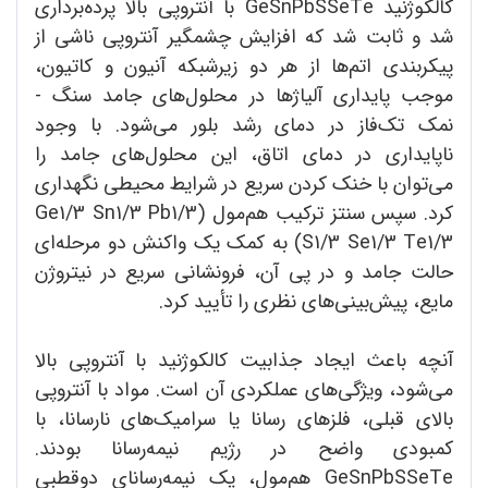
کالکوژنید GeSnPbSSeTe با آنتروپی بالا پرده‌برداری
شد و ثابت شد که افزایش چشمگیر آنتروپی ناشی از
پیکربندی اتم‌ها از هر دو زیرشبکه آنیون و کاتیون،
موجب پایداری آلیاژها در محلول‌های جامد سنگ -
نمک تک‌فاز در دمای رشد بلور می‌شود. با وجود
ناپایداری در دمای اتاق، این محلول‌های جامد را
می‌توان با خنک کردن سریع در شرایط محیطی نگهداری
کرد. سپس سنتز ترکیب هم‌مول (Ge1/3 Sn1/3 Pb1/3
S1/3 Se1/3 Te1/3) به کمک یک واکنش دو مرحله‌ای
حالت جامد و در پی آن، فرونشانی سریع در نیتروژن
مایع، پیش‌بینی‌های نظری را تأیید کرد.
آنچه باعث ایجاد جذابیت کالکوژنید با آنتروپی بالا
می‌شود، ویژگی‌های عملکردی آن است. مواد با آنتروپی
بالای قبلی، فلزهای رسانا یا سرامیک‌های نارسانا، با
کمبودی واضح در رژیم نیمه‌رسانا بودند.
GeSnPbSSeTe هم‌مول، یک نیمه‌رسانای دوقطبی