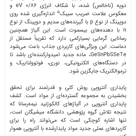
دوپه (ناخالص) شده، با شکاف انرژی eV 0/86 و
5
معکوس علامت ضریب سیبک
اندازه‌گیری شده روی
دوپینگ از نوع p با گیرنده‌های سدیم و دوپینگ از نوع
n با دهنده‌های بیسموت است. این آلیاژ همچنین
رسانایی گرمایی بسیارکمی دارد که تقریباً مستقل از
دماست. این ویژگی‌های کاربردی جذاب باعث می‌شود
GeSnPbSSeTe، ماده جدید امیدوارکننده‌ای باشد تا
در دستگاه‌های الکترونیکی، نوری، فوتوولتاییک و
ترموالکتریک جایگزین شود.
پایداری آنتروپی روش کلی و قدرتمند برای تحقق
بخشیدن به مجموعه گسترده‌ای از مواد است. کشف
پایداری آنتروپی در آلیاژهای کالکوژنید نیمه‌رسانا که
نتیجه تلاش گروه پژوهشی دانشگاه میشیگان است،
تنها اشاره کوچکی است که می‌تواند راه را برای
کاربردهای عملی جدید مواد پایدارشده با آنتروپی هموار