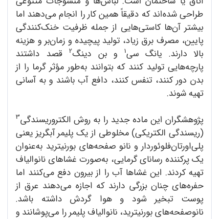
اتاق یا ساختمان است. لباس‌ها و منسوجات متنوعی
طراحی شده‌اند که دقیقاً همین کار را انجام می‌دهند اما
بیشتر آن‌ها کاستی‌هایی از جمله ظرفیت خنک‌کنندگی
پایین، مصرف برق زیاد، تولید پیچیده و زمان‌بر و هزینه
2
1
بالا دارند. یانگ سی
و بن دینگ
قصد داشتند
پارچه‌هایی تولید کنند که بتوانند به‌طور مؤثر گرما را از
بدن دور کنند، تنفس کنند، دافع آب باشند و به آسانی
تهیه شوند.
3
پژوهشگران این ماده جدید را به روش الکتروریسندگی
(ریسندگی الکتریکی) مخلوطی از یک پلیمر آبگریز یعنی
پلی‌اورتان‌فلوئوردار و نانو صفحه‌های بورنیترید به‌عنوان
یک پرکننده رسانای گرمایی، به‌صورت غشاهای نانوالیاف
تهیه کردند. این غشاها آب را از بیرون دفع می‌کنند اما
حفره‌های چنان بزرگی دارند که اجازه می‌دهند عرق از
پوست تبخیر شود و هوا گردش داشته باشد.
نانوصفحه‌های بور‌نیترید، نانوالیاف پلیمر را می‌پوشانند و