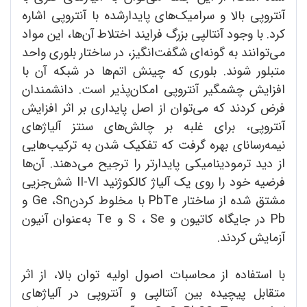
آنتروپی بالا و سرامیک‌های پایدارشده با آنتروپی اشاره
کرد. با وجود آنتالپی بزرگ فرایند اختلاط آن‌ها، این مواد
می‌توانند به گونه‌ای شگفت‌انگیز، در ساختار بلوری واحد
متبلور شوند. بلوری که چینش اتم‌ها در شبکه آن با
افزایش چشمگیر آنتروپی امکان‌پذیر است. دانشمندان
فرض کردند که می‌توان از اصل پایداری بر اثر افزایش
آنتروپی، برای غلبه بر چالش‌های سنتز آلیاژهای
نیمه‌رسانای بهره گرفت که تفکیک شدن به ترکیب‌هایی
از دید ترمودینامیکی پایدارتر را ترجیح می‌دهند. آن‌ها
فرضیه خود را روی یک آلیاژ کالکوژنید II-VI شش‌جزیی
مشتق شده از ساختار PbTe با مخلوط کردنGe ،Sn و
Pb در جایگاه کاتیون و S ، Se و Te به‌عنوان آنیون
آزمایش کردند.
با استفاده از محاسبات اصول اولیه توان بالا، از اثر
متقابل پیچیده بین آنتالپی و آنتروپی در آلیاژهای