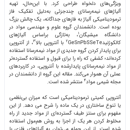
ویژگی‌های دلخواه طراحی کرد. با ‌این‌حال، تهیه
آلیاژهای نیمه‌رسانای چندجزئی به‌دلیل تفکیک فاز
ترمودینامیکی آلیاژ به فازهای جداگانه، یک چالش بزرگ
بوده است. دانشمندان گروه علوم و مهندسی مواد در
1
دانشگاه میشیگان
، به‌تازگی براساس آلیاژهای
3
2
کالکوژنید
GeSnPbSSeTe با آنتروپی بالا
، از آنتروپی
برای پایدار کردن گروه جدیدی از مواد نیمه‌رسانا استفاده
کرده‌اند؛ کشفی که راه را برای قبول و استفاده گسترده‌تر
از مواد نیمه‌رسانای پایدارشده با آنتروپی، در کاربردهای
عملی آن هموار می‌کند. مقاله این گروه از دانشمندان در
4
مجله شیمی مواد
منتشر شده است.
آنتروپی کمیتی ترمودینامیکی است که میزان بی‌نظمی
یا تنوع ساختاری در یک ماده را شرح می دهد. از این
مفهوم برای سنتز طیف گسترده‌ای از مواد جدید از راه
مخلوط کردن هر یک از اجزا به روش هم‌مول استفاده
شده است. از این جمله می‌توان به آلیاژهای فلزی با