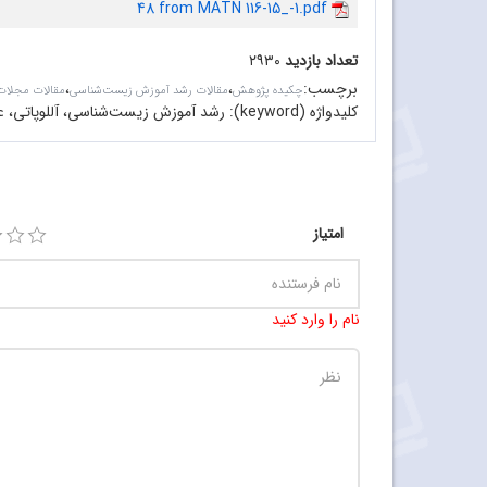
48 from MATN 116-15_-1.pdf
تعداد بازدید
۲۹۳۰
برچسب
:
،
،
چکیده پژوهش
مقالات رشد آموزش زیست‌شناسی
مقالات مجلا
کلیدواژه (keyword):
رشد آموزش زیست‌شناسی، آللوپاتی، عل
امتیاز
نام را وارد کنید