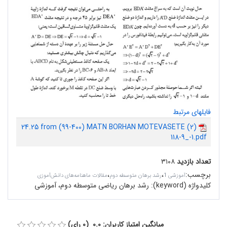
فایلهای مرتبط
24.25 from (99-400) MATN BORHAN MOTEVASETE (2)
118-9_-1.pdf
تعداد بازدید
۳۱۰۸
برچسب
:
،
،
آموزشی 1
رشد برهان متوسطه دوم
مقالات ماهنامه‌های دانش‌آموزی
کلیدواژه (keyword):
رشد برهان ریاضی متوسطه دوم، آموزشی
میانگین امتیاز کاربران: 0.0 (0 رای)