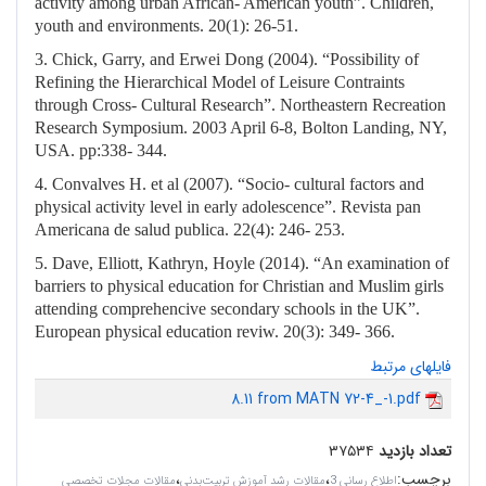
activity among urban African- American youth”. Children,
youth and environments. 20(1): 26-51.
3. Chick, Garry, and Erwei Dong (2004). “Possibility of
Refining the Hierarchical Model of Leisure Contraints
through Cross- Cultural Research”. Northeastern Recreation
Research Symposium. 2003 April 6-8, Bolton Landing, NY,
USA. pp:338- 344.
4. Convalves H. et al (2007). “Socio- cultural factors and
physical activity level in early adolescence”. Revista pan
Americana de salud publica. 22(4): 246- 253.
5. Dave, Elliott, Kathryn, Hoyle (2014). “An examination of
barriers to physical education for Christian and Muslim girls
attending comprehencive secondary schools in the UK”.
European physical education reviw. 20(3): 349- 366.
فایلهای مرتبط
8.11 from MATN 72-4_-1.pdf
تعداد بازدید
۳۷۵۳۴
برچسب
:
،
،
اطلاع رسانی 3
مقالات رشد آموزش تربیت‌بدنی
مقالات مجلات تخصصی