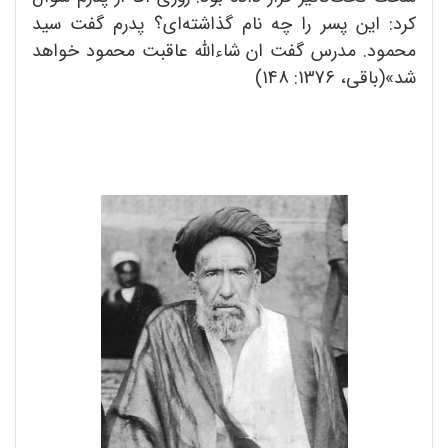
کرد: این پسر را چه نام گذاشته‌ای؟ پدرم گفت سید
محمود. مدرس گفت ان شاءالله عاقبت محمود خواهد
شد»(باقی، 1376: 148)