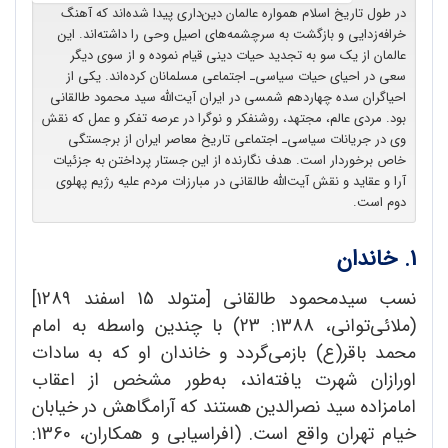
در طول تاریخ اسلام همواره عالمان دین‌داری پیدا شده‌اند که آهنگ
خرافه‌زدایی و بازگشت به سرچشمه‌های اصیل وحی را داشته‌اند. این
عالمان از یک سو به تجدید حیات دینی قیام نموده و از سوی دیگر
سعی در احیای حیات سیاسی‌ـ اجتماعی مسلمانان کرده‌اند. یکی از
احیاگران سده چهاردهم شمسی در ایران آیت‌الله سید محمود طالقانی
بود. مردی عالم، مجتهد، روشنفکر و نوگرا در عرصه تفکر و عمل که نقش
وی در جریانات سیاسی‌ـ اجتماعی تاریخ معاصر ایران از برجستگی
خاص برخوردار است. هدف نگارنده از این جستار پرداختن به جزئیات
آرا و عقاید و نقش آیت‌الله طالقانی در مبارزات مردم علیه رژیم پهلوی
دوم است.
1. خاندان
نسب سیدمحمود طالقانی [متولد 15 اسفند 1289]
(ملائی‌توانی، 1388: 23) با چندین واسطه به امام
محمد باقر(ع) بازمی‌گردد و خاندان او که به سادات
اورازان شهرت یافته‌اند، به‌طور مشخص از اعقاب
امامزاده سید نصرالدین هستند که آرامگاهش در خیابان
خیام تهران واقع است. (افراسیابی و همکاران، 1360: