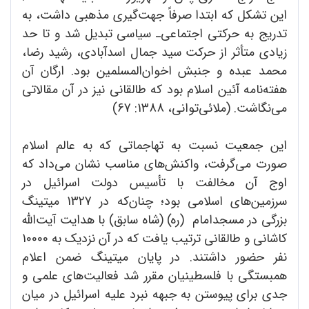
این تشکل که ابتدا صرفاً جهت‌گیری مذهبی داشت، به
تدریج به حرکتی اجتماعی‌ـ سیاسی تبدیل شد و تا حد
زیادی متأثر از حرکت سید جمال‌ اسدآبادی،‌ رشید رضا،
محمد عبده و جنبش اخوان‌المسلمین بود. ارگان آن
هفته‌نامه آئین اسلام بود که طالقانی نیز در آن مقالاتی
می‌نگاشت. (ملائی‌توانی، 1388: 67)
این جمعیت نسبت به تهاجماتی که به عالم اسلام
صورت می‌گرفت، واکنش‌های مناسب نشان می‌داد که
اوج آن مخالفت با تأسیس دولت اسرائیل در
سرزمین‌های اسلامی بود؛ چنان‌که در 1327 میتینگ
بزرگی در مسجدامام (ره) (شاه سابق) با هدایت آیت‌الله
کاشانی و طالقانی ترتیب یافت که در آن نزدیک به 10000
نفر حضور داشتند. در پایان میتینگ ضمن اعلام
همبستگی با فلسطینیان مقرر شد فعالیت‌های علمی و
جدی برای پیوستن به جبهه نبرد علیه اسرائیل در میان