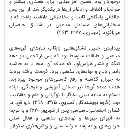
برخوردار بود. همین امر مبنایی برای همکاری بیشتر و
سرانجام ائتلاف و ادغام آن‌ها در یکدیگر شد. از این پس
طالقانی پایگاهی ثابت و مخاطبانی علاقمند یافت که با
سخنرانی‌های مستدل مذهبی بر اشتیاق حاضران
می‌افزود. (مهیاری، 1377: 463)
پیدایش چنین تشکل‌هایی بازتاب نیازهای گروه‌های
مذهبی و طبقات متوسط بود که پس از تحمل دو دهه
تنگنا و فشار هراس‌آور، که هدف آن امحا یا به حاشیه
راندن دین و نهادهای مذهبی بود، فرصت یافته بودند
به جبران گذشته و رفع کاستی‌های موجود بپردازند.
هدف عمده آن‌ها نیز مسائل آموزشی و فرهنگی، ارائه
اسلام به مثابه دینی سازگار با نوگرایی و علم و عقلانیت
بود. (گروه نویسندگان کمبریج، 1375: 298). درواقع، در
فضای اجتماعی‌ـ سیاسی پس از شهریور 1320 و با توجه
به انزوای نیروها و نهادهای مذهبی و فعال شدن
جریان‌های رو به رشد مارکسیستی و روشن‌فکری سکولار،