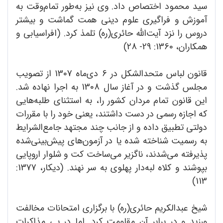
سید محمود اختصاص داد. وی نیز به‌طور تمام‌وقت به
آموزش و فراگیری علوم دینی همت گماشت و بیشتر
دروس را نزد آیت‌الله حائری‌(ره) تلمذ کرد. (افراسیابی و
همکاران، 1360: 29- 28)
قانون لباس متحدالشکل در 6 دی‌ماه 1307 از تصویب
مجلس گذشت و در آغاز سال 1308 به اجرا نهاده شد.
این قانون تمام مردان کشور را، به استثنای طلبه‌هایی
که اجازه رسمی در دست داشتند، یعنی خود را با مقررات
دولتی تطبیق داده و از جانب چند مجتهد جامع‌الشرایط
به رسمیت شناخته شده یا در آزمون‌های پیش‌بینی‌شده
پذیرفته می‌شدند، ناگزیر می‌ساخت کت و شلوار اروپایی
بپوشند و کلاه لبه‌دار پهلوی به سر نهند. (دیکار، 1377:
113)
شیخ عبدالکریم حائری‌(ره) با برگزاری امتحانات مخالفت
ورزید و در برابر آن مقاومت کرد. اما در پی مذاکرات