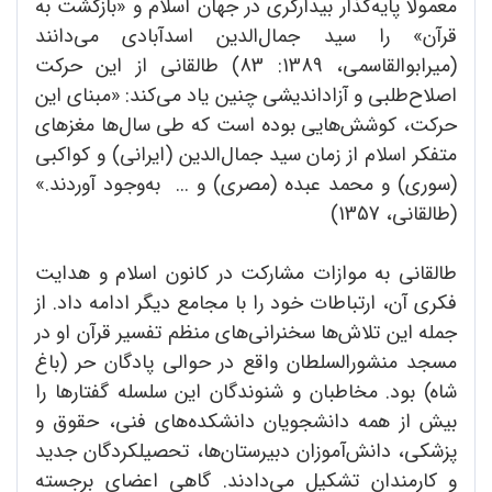
معمولاً پایه‌گذار بیدارگری در جهان اسلام و «بازگشت به
قرآن» را سید جمال‌الدین اسدآبادی می‌دانند
(میرابوالقاسمی، 1389: 83) طالقانی از این حرکت
اصلاح‌طلبی و آزاداندیشی چنین یاد می‌کند: «مبنای این
حرکت، کوشش‌هایی بوده است که طی سال‌ها مغزهای
متفکر اسلام از زمان سید جمال‌الدین (ایرانی) و کواکبی
(سوری) و محمد عبده (مصری) و ... به‌وجود آوردند.»
(طالقانی، 1357)
طالقانی به موازات مشارکت در کانون اسلام و هدایت
فکری آن، ارتباطات خود را با مجامع دیگر ادامه داد. از
جمله این تلاش‌ها سخنرانی‌های منظم تفسیر قرآن او در
مسجد منشورالسلطان واقع در حوالی پادگان حر (باغ
شاه) بود. مخاطبان و شنوندگان این سلسله گفتارها را
بیش از همه دانشجویان دانشکده‌های فنی، حقوق و
پزشکی، دانش‌آموزان دبیرستان‌ها، تحصیلکردگان جدید
و کارمندان تشکیل می‌دادند. گاهی اعضای برجسته