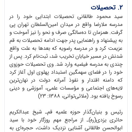
2. تحصیلات
سید محمود طالقانی تحصیلات ابتدایی خود را در
مدرسه ملارضا واقع در میدان امین‌السلطان تهران پی
گرفت. همزمان تا ده‌سالگی صرف و نحو را نیز آموخت و
به پیشنهاد و راهنمایی پدر جهت ادامه تحصیلات به قم
عزیمت کرد و در مدرسه رضویه که بعدها به علت واقع
شدنش در مسیر خیابان تخریب شد، ثبت‌نام کرد. پس از
چندی به مدرسه فیضیه وارد شد. وی تحصیلات حوزوی
خود را در فضای سهمگین استبداد پهلوی اول آغاز کرد
که دامنه اقتدار و نفوذ آمرانه دولت در نهان‌ترین
لایه‌های اجتماعی و مؤسسات علمی، آموزشی و دینی
رسوخ یافته بود. (ملائی‌توانی، 1388: 23)
رئیس و بنیان‌گذار حوزه علمیه‌ قم‌ـ شیخ عبدالکریم
حائری یزدی(ره)‌ـ از مراجع مهم روزگار خود با سید
ابوالحسن طالقانی آشنایی نزدیک داشت، حجره‌ای به