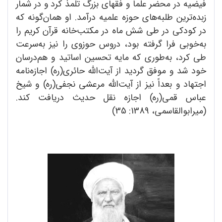
فیضیه در محضر علما و فقهای بزرگ تلمذ کرد و در شمار
زبده‌ترین طلبه‌های حوزه علمیه درآمد. او همان‌گونه که
در کودکی در طی شش ماه در مکتب‌خانه قرآن کریم را
به‌خوبی فرا گرفته بود، دروس حوزوی را نیز به‌سرعت
طی کرد، به‌طوری که مایه تحسین اساتید و هم‌درسان
خود شد و موفق گردید از آیت‌الله حائری(ره) اجازه‌نامه
اجتهاد و بعداً نیز از آیت‌الله مرعشی نجفی(ره) و شیخ
عباس قمی(ره) اجازه نقل حدیث دریافت کند.
(میرابوالقاسمی، 1389: 35)