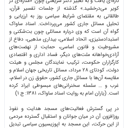
تازه‌ای یافت و به تعبیر دکتر شریعتی چون: «مناره‌ای در
کویر می‌درخشید.» گذشته از جلسات تفسیر قرآن،
طالقانی به مقتضای شرایط سیاسی روز به ارزیابی و
تحلیل مسائل جاری کشور می‌پرداخت. اسناد ساواک
گواه آن است که وی درباره مسائلی چون بت‌شکنی و
استبدادستیزی، اتحاد اسلامی، بیداری مذهبی، دفاع از
مشروطیت و قانون اساسی، حمایت از نهضت‌های
آزادی‌خواهانه ملت‌های دیگر، فساد اداری و اقتصادی
کارگزاران حکومت، ترکیب نمایندگان مجلس و هیئت‌
دولت، کودتای 28 مرداد، مسائل تاریخی جهان اسلام و
مقایسه آن‌ها با مسائل جاری کشور، حقوق زن در اسلام،
غرب و ... سلسله سخنرانی‌های مبسوطی ایراد کرده
است. (یاران امام به روایت اسناد ساواک، 1381: ج 1)
در پی گسترش فعالیت‌های مسجد هدایت و نفوذ
روزافزون آن در میان جوانان و استقبال گسترده مردمی
از این حرکت، این مسجد به اپوزیسیون سیاسی تبدیل